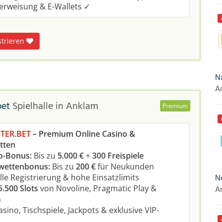
erweisung & E-Wallets ✓
istrieren
N
A
bet
Spielhalle in
Anklam
Premium
TER.BET
– Premium Online Casino &
tten
o-Bonus:
Bis zu
5.000 €
+
300 Freispiele
wettenbonus:
Bis zu
200 €
für Neukunden
le Registrierung & hohe Einsatzlimits
N
5.500 Slots
von Novoline, Pragmatic Play &
A
n
asino, Tischspiele, Jackpots & exklusive VIP-