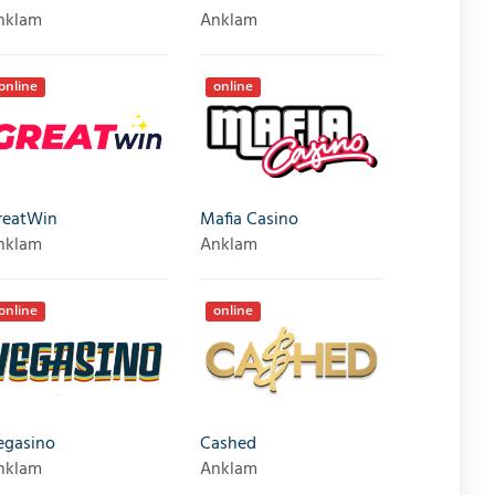
nklam
Anklam
online
online
reatWin
Mafia Casino
nklam
Anklam
online
online
egasino
Cashed
nklam
Anklam