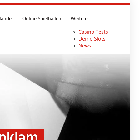
länder
Online Spielhallen
Weiteres
Casino Tests
Demo Slots
News
nklam