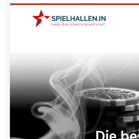
Skip
to
main
content
Die be