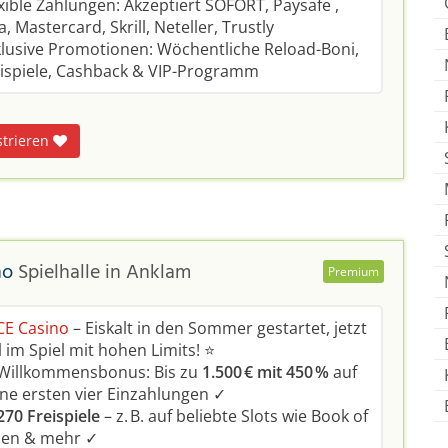
xible Zahlungen: Akzeptiert SOFORT, Paysafe ,
a, Mastercard, Skrill, Neteller, Trustly
lusive Promotionen: Wöchentliche Reload-Boni,
eispiele, Cashback & VIP-Programm
istrieren
no
Spielhalle in
Anklam
Premium
CE Casino
– Eiskalt in den Sommer gestartet, jetzt
l im Spiel mit hohen Limits! ⭐
 Willkommensbonus: Bis zu
1.500 € mit 450 %
auf
ne ersten vier Einzahlungen ✓
270 Freispiele
– z. B. auf beliebte Slots wie Book of
llen & mehr ✓