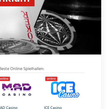
Beste Online Spielhallen:
online
online
AD Casino
ICE Casino