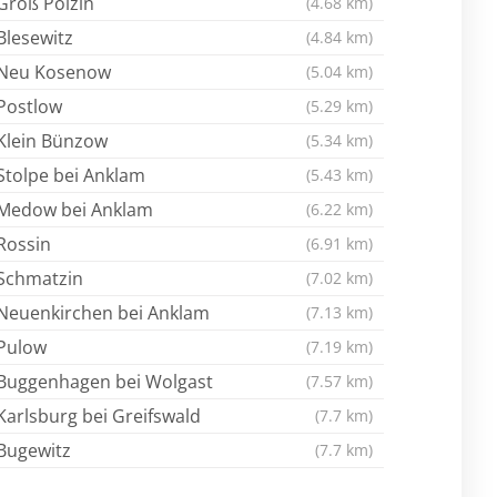
Groß Polzin
(4.68 km)
Blesewitz
(4.84 km)
Neu Kosenow
(5.04 km)
Postlow
(5.29 km)
Klein Bünzow
(5.34 km)
Stolpe bei Anklam
(5.43 km)
Medow bei Anklam
(6.22 km)
Rossin
(6.91 km)
Schmatzin
(7.02 km)
Neuenkirchen bei Anklam
(7.13 km)
Pulow
(7.19 km)
Buggenhagen bei Wolgast
(7.57 km)
Karlsburg bei Greifswald
(7.7 km)
Bugewitz
(7.7 km)