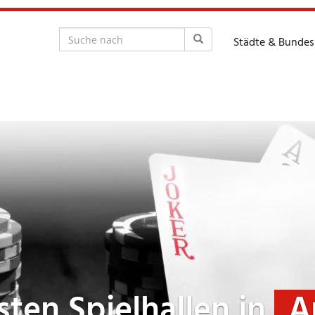
Städte & Bundes
sten Spielhallen in
A