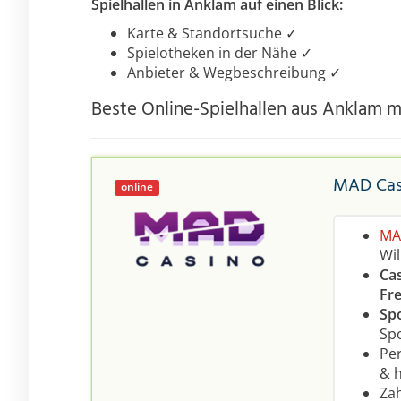
Spielhallen in Anklam auf einen Blick:
Karte & Standortsuche ✓
Spielotheken in der Nähe ✓
Anbieter & Wegbeschreibung ✓
Beste Online-Spielhallen aus Anklam 
MAD Cas
online
MA
Wi
Ca
Fre
Sp
Sp
Per
& h
Zah