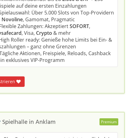
ispiele auf deine ersten Einzahlungen
Spielauswahl: Über 5.000 Slots von Top-Providern
e
Novoline
, Gamomat, Pragmatic
Flexible Zahlungen: Akzeptiert
SOFORT
,
ysafecard
, Visa,
Crypto
& mehr
High Roller ready: Genieße hohe Limits bei Ein- &
szahlungen – ganz ohne Grenzen
Tägliche Aktionen, Freispiele, Reloads, Cashback
ein exklusives VIP-Programm
istrieren
y
Spielhalle in
Anklam
Premium