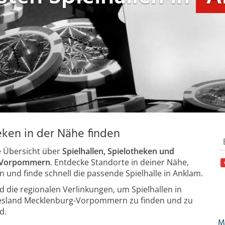
eken in der Nähe finden
e Übersicht über
Spielhallen, Spielotheken und
g-Vorpommern
. Entdecke Standorte in deiner Nähe,
 und finde schnell die passende Spielhalle in Anklam.
d die regionalen Verlinkungen, um Spielhallen in
esland Mecklenburg-Vorpommern zu finden und zu
d.
M