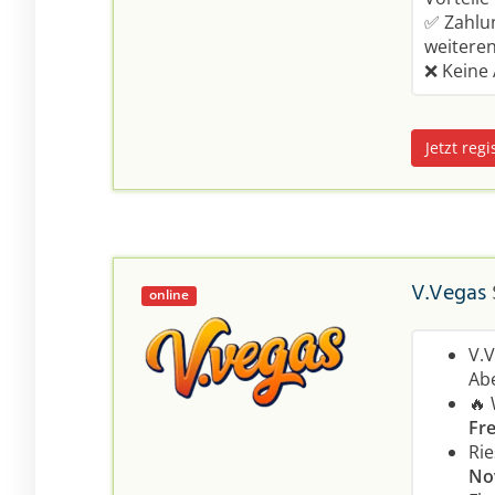
✅ Zahlu
weitere
❌ Keine
Jetzt reg
V.Vegas
online
V.V
Abe
🔥
Fre
Rie
No