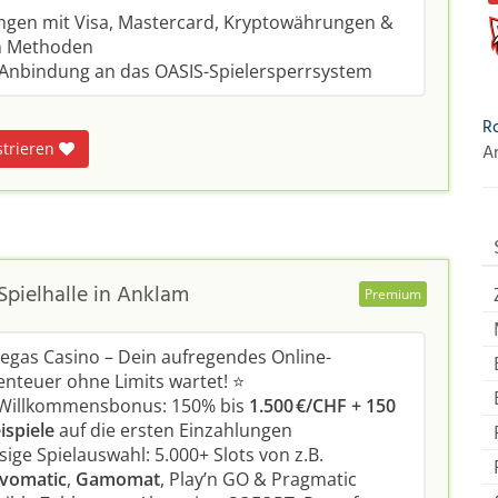
ngen mit Visa, Mastercard, Kryptowährungen &
n Methoden
 Anbindung an das OASIS-Spielersperrsystem
R
istrieren
A
Spielhalle in
Anklam
Premium
egas Casino – Dein aufregendes Online-
nteuer ohne Limits wartet! ⭐
 Willkommensbonus: 150% bis
1.500 €/CHF + 150
ispiele
auf die ersten Einzahlungen
sige Spielauswahl: 5.000+ Slots von z.B.
vomatic
,
Gamomat
, Play’n GO & Pragmatic