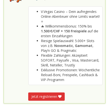
V.Vegas Casino – Dein aufregendes
Online-Abenteuer ohne Limits wartet!
⭐
🔥 Willkommensbonus: 150% bis
1.500 €/CHF + 150 Freispiele
auf die
ersten Einzahlungen
Riesige Spielauswahl: 5.000+ Slots
von z.B.
Novomatic
,
Gamomat
,
Play’n GO & Pragmatic
Flexible Zahlungen: Akzeptiert
SOFORT, Paysafe , Visa, Mastercard,
Skrill, Neteller, Trustly
Exklusive Promotionen: Wöchentliche
Reload-Boni, Freispiele, Cashback &
VIP-Programm
Jetzt registrieren