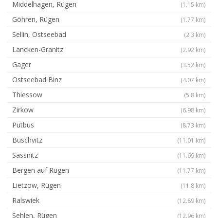
Middelhagen, Rügen
(1.15 km)
Göhren, Rügen
(1.77 km)
Sellin, Ostseebad
(2.3 km)
Lancken-Granitz
(2.92 km)
Gager
(3.52 km)
Ostseebad Binz
(4.07 km)
Thiessow
(5.8 km)
Zirkow
(6.98 km)
Putbus
(8.73 km)
Buschvitz
(11.01 km)
Sassnitz
(11.69 km)
Bergen auf Rügen
(11.77 km)
Lietzow, Rügen
(11.8 km)
Ralswiek
(12.89 km)
Sehlen, Rügen
(12.96 km)