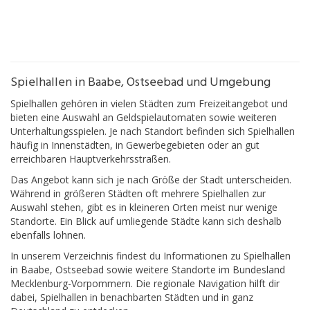
Spielhallen in Baabe, Ostseebad und Umgebung
Spielhallen gehören in vielen Städten zum Freizeitangebot und
bieten eine Auswahl an Geldspielautomaten sowie weiteren
Unterhaltungsspielen. Je nach Standort befinden sich Spielhallen
häufig in Innenstädten, in Gewerbegebieten oder an gut
erreichbaren Hauptverkehrsstraßen.
Das Angebot kann sich je nach Größe der Stadt unterscheiden.
Während in größeren Städten oft mehrere Spielhallen zur
Auswahl stehen, gibt es in kleineren Orten meist nur wenige
Standorte. Ein Blick auf umliegende Städte kann sich deshalb
ebenfalls lohnen.
In unserem Verzeichnis findest du Informationen zu Spielhallen
in Baabe, Ostseebad sowie weitere Standorte im Bundesland
Mecklenburg-Vorpommern. Die regionale Navigation hilft dir
dabei, Spielhallen in benachbarten Städten und in ganz