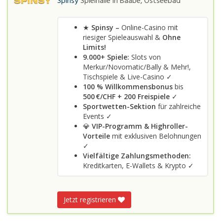
Spinsy
Spielhalle in
Baabe, Ostseebad
★
Spinsy –
Online-Casino mit
riesiger Spieleauswahl &
Ohne
Limits
!
9.000+ Spiele:
Slots von
Merkur/Novomatic/Bally & Mehr!,
Tischspiele & Live-Casino ✓
100 % Willkommensbonus
bis
500 €/CHF + 200 Freispiele
✓
Sportwetten-Sektion
für zahlreiche
Events ✓
💎
VIP-Programm & Highroller-
Vorteile
mit exklusiven Belohnungen
✓
Vielfältige Zahlungsmethoden:
Kreditkarten, E-Wallets & Krypto ✓
Jetzt registrieren