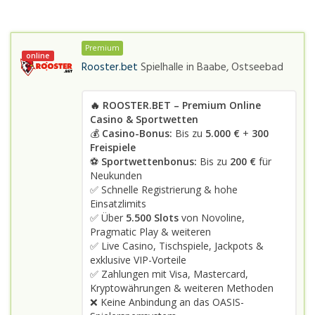
Premium
online
Rooster.bet
Spielhalle in
Baabe, Ostseebad
🔥 ROOSTER.BET – Premium Online
Casino & Sportwetten
💰
Casino-Bonus:
Bis zu
5.000 €
+
300
Freispiele
⚽
Sportwettenbonus:
Bis zu
200 €
für
Neukunden
✅ Schnelle Registrierung & hohe
Einsatzlimits
✅ Über
5.500 Slots
von Novoline,
Pragmatic Play & weiteren
✅ Live Casino, Tischspiele, Jackpots &
exklusive VIP-Vorteile
✅ Zahlungen mit Visa, Mastercard,
Kryptowährungen & weiteren Methoden
❌ Keine Anbindung an das OASIS-