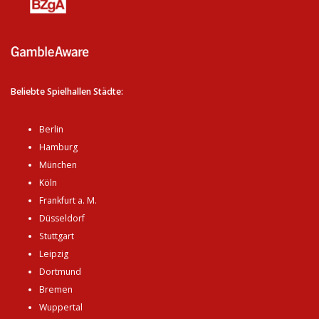
Beliebte Spielhallen Städte:
Berlin
Hamburg
München
Köln
Frankfurt a. M.
Düsseldorf
Stuttgart
Leipzig
Dortmund
Bremen
Wuppertal