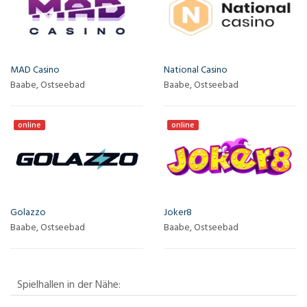
MAD Casino
National Casino
Baabe, Ostseebad
Baabe, Ostseebad
online
online
Golazzo
Joker8
Baabe, Ostseebad
Baabe, Ostseebad
Spielhallen in der Nähe: