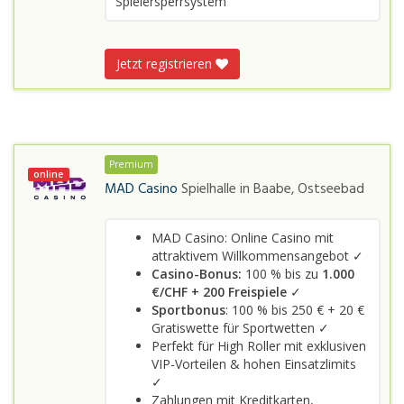
Spielersperrsystem
Jetzt registrieren
Premium
online
MAD Casino
Spielhalle in
Baabe, Ostseebad
MAD Casino: Online Casino mit
attraktivem Willkommensangebot ✓
Casino-Bonus:
100 % bis zu
1.000
€/CHF + 200 Freispiele
✓
Sportbonus
: 100 % bis 250 € + 20 €
Gratiswette für Sportwetten ✓
Perfekt für High Roller mit exklusiven
VIP-Vorteilen & hohen Einsatzlimits
✓
Zahlungen mit Kreditkarten,