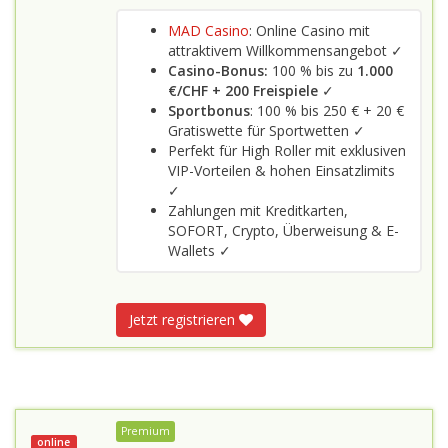
MAD Casino
: Online Casino mit
attraktivem Willkommensangebot ✓
Casino-Bonus:
100 % bis zu
1.000
€/CHF + 200 Freispiele
✓
Sportbonus
: 100 % bis 250 € + 20 €
Gratiswette für Sportwetten ✓
Perfekt für High Roller mit exklusiven
VIP-Vorteilen & hohen Einsatzlimits
✓
Zahlungen mit Kreditkarten,
SOFORT, Crypto, Überweisung & E-
Wallets ✓
Jetzt registrieren
Premium
online