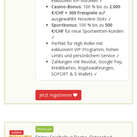
exklusiven VIP-Vorteilen ✓
Casino-Bonus:
100 % bis zu
2.000
€/CHF + 300 Freispiele
auf
ausgewählte Novoline-Slots ✓
Sportbonus:
100 % bis zu
500
€/CHF
für neue Sportwetten-Kunden
✓
Perfekt für High Roller mit
exklusivem VIP-Programm, hohen
Limits und persönlichem Service ✓
Zahlungen mit Revolut, Google Pay,
Kreditkarten, Kryptowährungen,
SOFORT & E-Wallets ✓
Jetzt registrieren
Premium
online