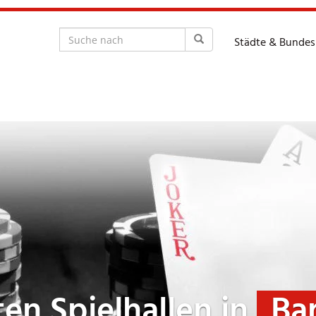
Städte & Bundes
ten Spielhallen in
Ba