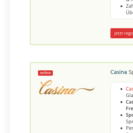
Zah
Üb
Jetzt reg
Casina
S
online
Ca
Gla
Ca
Fre
Sp
Sp
Per