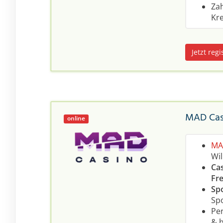
Za
Kre
Jetzt reg
MAD Cas
online
MA
Wi
Ca
Fre
Sp
Sp
Per
& h