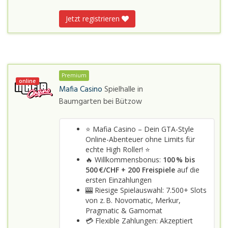
Jetzt registrieren
Premium
online
Mafia Casino
Spielhalle in
Baumgarten bei Bützow
⭐ Mafia Casino – Dein GTA-Style
Online-Abenteuer ohne Limits für
echte High Roller! ⭐
🔥 Willkommensbonus:
100 % bis
500 €/CHF + 200 Freispiele
auf die
ersten Einzahlungen
🎰 Riesige Spielauswahl: 7.500+ Slots
von z. B. Novomatic, Merkur,
Pragmatic & Gamomat
💳 Flexible Zahlungen: Akzeptiert