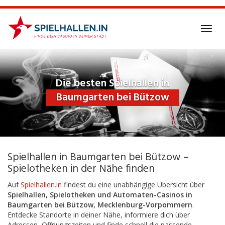
Skip
to
main
Toggl
content
navig
Die besten Spielhallen in
Baumgarten bei Bützow
Spielhallen in Baumgarten bei Bützow –
Spielotheken in der Nähe finden
Auf
Spielhallen.in
findest du eine unabhängige Übersicht über
Spielhallen, Spielotheken und Automaten-Casinos in
Baumgarten bei Bützow, Mecklenburg-Vorpommern
.
Entdecke Standorte in deiner Nähe, informiere dich über
Adressen, Öffnungszeiten und finde schnell die passende