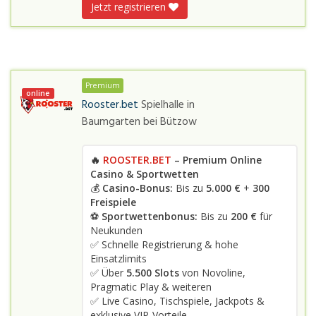
Jetzt registrieren
Premium
online
Rooster.bet
Spielhalle in
Baumgarten bei Bützow
🔥
ROOSTER.BET
– Premium Online
Casino & Sportwetten
💰
Casino-Bonus:
Bis zu
5.000 €
+
300
Freispiele
⚽
Sportwettenbonus:
Bis zu
200 €
für
Neukunden
✅ Schnelle Registrierung & hohe
Einsatzlimits
✅ Über
5.500 Slots
von Novoline,
Pragmatic Play & weiteren
✅ Live Casino, Tischspiele, Jackpots &
exklusive VIP-Vorteile