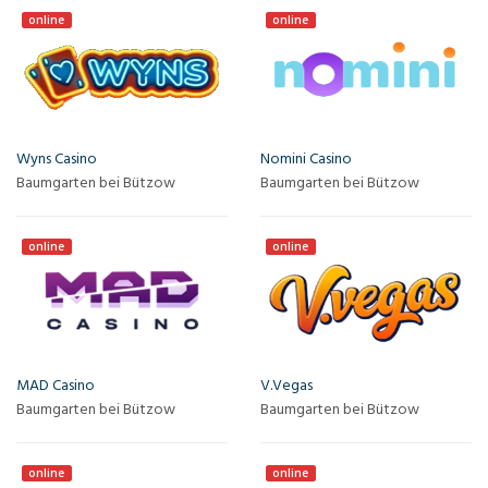
online
online
Wyns Casino
Nomini Casino
Baumgarten bei Bützow
Baumgarten bei Bützow
online
online
MAD Casino
V.Vegas
Baumgarten bei Bützow
Baumgarten bei Bützow
online
online