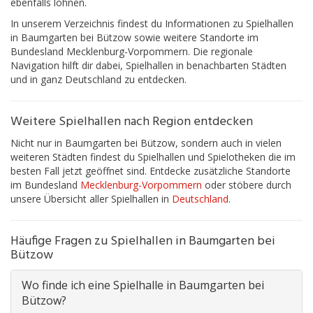
ebenfalls lohnen.
In unserem Verzeichnis findest du Informationen zu Spielhallen
in Baumgarten bei Bützow sowie weitere Standorte im
Bundesland Mecklenburg-Vorpommern. Die regionale
Navigation hilft dir dabei, Spielhallen in benachbarten Städten
und in ganz Deutschland zu entdecken.
Weitere Spielhallen nach Region entdecken
Nicht nur in Baumgarten bei Bützow, sondern auch in vielen
weiteren Städten findest du Spielhallen und Spielotheken die im
besten Fall jetzt geöffnet sind. Entdecke zusätzliche Standorte
im Bundesland
Mecklenburg-Vorpommern
oder stöbere durch
unsere Übersicht aller Spielhallen in
Deutschland
.
Häufige Fragen zu Spielhallen in Baumgarten bei
Bützow
Wo finde ich eine Spielhalle in Baumgarten bei
Bützow?