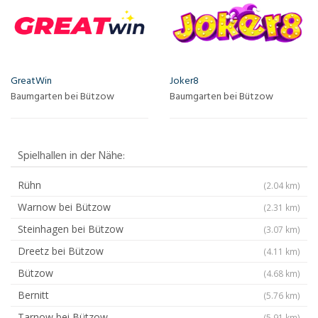
GreatWin
Joker8
Baumgarten bei Bützow
Baumgarten bei Bützow
Spielhallen in der Nähe:
Rühn
(2.04 km)
Warnow bei Bützow
(2.31 km)
Steinhagen bei Bützow
(3.07 km)
Dreetz bei Bützow
(4.11 km)
Bützow
(4.68 km)
Bernitt
(5.76 km)
Tarnow bei Bützow
(5.91 km)