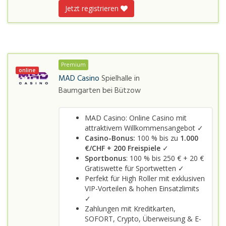
Jetzt registrieren
Premium
online
MAD Casino
Spielhalle in
Baumgarten bei Bützow
MAD Casino: Online Casino mit
attraktivem Willkommensangebot ✓
Casino-Bonus:
100 % bis zu
1.000
€/CHF + 200 Freispiele
✓
Sportbonus
: 100 % bis 250 € + 20 €
Gratiswette für Sportwetten ✓
Perfekt für High Roller mit exklusiven
VIP-Vorteilen & hohen Einsatzlimits
✓
Zahlungen mit Kreditkarten,
SOFORT, Crypto, Überweisung & E-