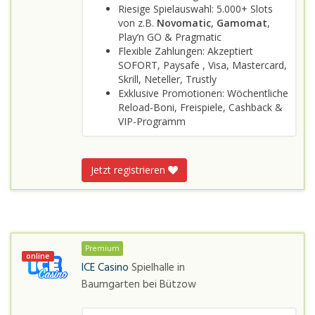
Riesige Spielauswahl: 5.000+ Slots
von z.B.
Novomatic
,
Gamomat
,
Play’n GO & Pragmatic
Flexible Zahlungen: Akzeptiert
SOFORT, Paysafe , Visa, Mastercard,
Skrill, Neteller, Trustly
Exklusive Promotionen: Wöchentliche
Reload-Boni, Freispiele, Cashback &
VIP-Programm
Jetzt registrieren
Premium
online
ICE Casino
Spielhalle in
Baumgarten bei Bützow