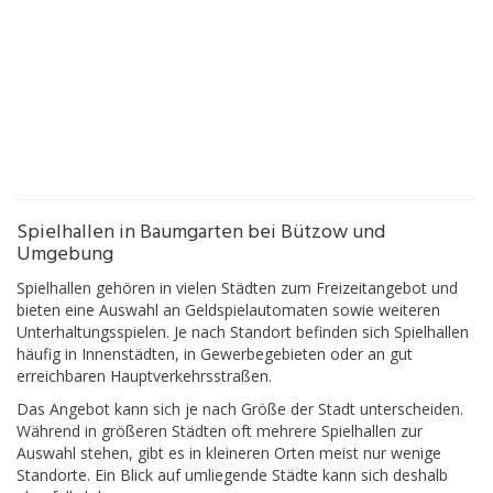
Spielhallen in Baumgarten bei Bützow und
Umgebung
Spielhallen gehören in vielen Städten zum Freizeitangebot und
bieten eine Auswahl an Geldspielautomaten sowie weiteren
Unterhaltungsspielen. Je nach Standort befinden sich Spielhallen
häufig in Innenstädten, in Gewerbegebieten oder an gut
erreichbaren Hauptverkehrsstraßen.
Das Angebot kann sich je nach Größe der Stadt unterscheiden.
Während in größeren Städten oft mehrere Spielhallen zur
Auswahl stehen, gibt es in kleineren Orten meist nur wenige
Standorte. Ein Blick auf umliegende Städte kann sich deshalb