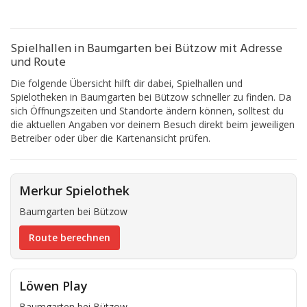
Spielhallen in Baumgarten bei Bützow mit Adresse
und Route
Die folgende Übersicht hilft dir dabei, Spielhallen und
Spielotheken in Baumgarten bei Bützow schneller zu finden. Da
sich Öffnungszeiten und Standorte ändern können, solltest du
die aktuellen Angaben vor deinem Besuch direkt beim jeweiligen
Betreiber oder über die Kartenansicht prüfen.
Merkur Spielothek
Baumgarten bei Bützow
Route berechnen
Löwen Play
Baumgarten bei Bützow