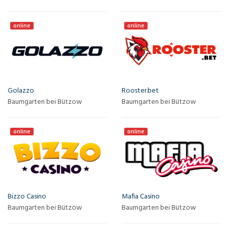
online
online
Golazzo
Rooster.bet
Baumgarten bei Bützow
Baumgarten bei Bützow
online
online
Bizzo Casino
Mafia Casino
Baumgarten bei Bützow
Baumgarten bei Bützow