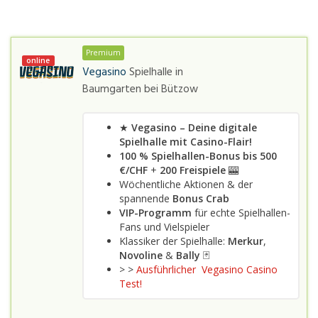
Premium
online
Vegasino
Spielhalle in
Baumgarten bei Bützow
★
Vegasino – Deine digitale
Spielhalle mit Casino-Flair!
100 % Spielhallen-Bonus bis 500
€/CHF
+
200 Freispiele
🎰
Wöchentliche Aktionen & der
spannende
Bonus Crab
VIP-Programm
für echte Spielhallen-
Fans und Vielspieler
Klassiker der Spielhalle:
Merkur
,
Novoline
&
Bally
🃏
> >
Ausführlicher Vegasino Casino
Test!