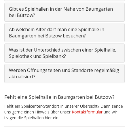
Gibt es Spielhallen in der Nähe von Baumgarten
bei Bützow?
Ab welchem Alter darf man eine Spielhalle in
Baumgarten bei Bützow besuchen?
Was ist der Unterschied zwischen einer Spielhalle,
Spielothek und Spielbank?
Werden Öffnungszeiten und Standorte regelmäßig
aktualisiert?
Fehlt eine Spielhalle in Baumgarten bei Bützow?
Fehlt ein Spielcenter-Standort in unserer Übersicht? Dann sende
uns gerne einen Hinweis über unser
Kontaktformular
und wir
tragen die Spielhallen hier ein.