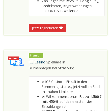
Zahlungen mit Revolut, Google Pay,
Kreditkarten, Kryptowährungen,
SOFORT & E-Wallets ✓
Jetzt registrieren
Premium
online
ICE Casino
Spielhalle in
Blumenhagen bei Strasburg
⭐ ICE Casino – Eiskalt in den
Sommer gestartet, jetzt voll im Spiel
mit hohen Limits! ⭐
🔥 Willkommensbonus: Bis zu
1.500 €
mit 450 %
auf deine ersten vier
Einzahlungen ✓