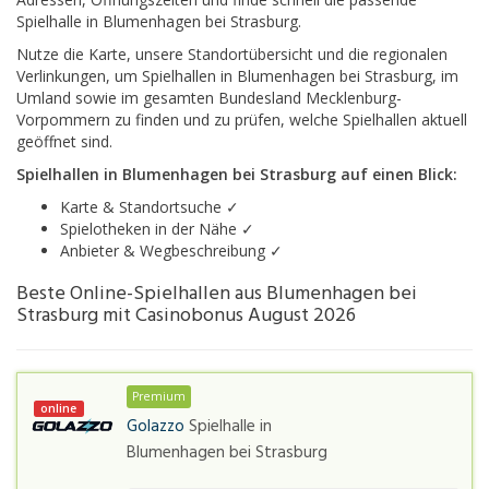
Spielhalle in Blumenhagen bei Strasburg.
Nutze die Karte, unsere Standortübersicht und die regionalen
Verlinkungen, um Spielhallen in Blumenhagen bei Strasburg, im
Umland sowie im gesamten Bundesland Mecklenburg-
Vorpommern zu finden und zu prüfen, welche Spielhallen aktuell
geöffnet sind.
Spielhallen in Blumenhagen bei Strasburg auf einen Blick:
Karte & Standortsuche ✓
Spielotheken in der Nähe ✓
Anbieter & Wegbeschreibung ✓
Beste Online-Spielhallen aus Blumenhagen bei
Strasburg mit Casinobonus August 2026
Premium
online
Golazzo
Spielhalle in
Blumenhagen bei Strasburg