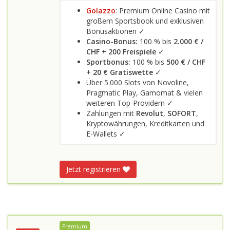
Golazzo
: Premium Online Casino mit
großem Sportsbook und exklusiven
Bonusaktionen ✓
Casino-Bonus:
100 % bis
2.000 € /
CHF + 200 Freispiele
✓
Sportbonus:
100 % bis
500 € / CHF
+ 20 € Gratiswette
✓
Über 5.000 Slots von Novoline,
Pragmatic Play, Gamomat & vielen
weiteren Top-Providern ✓
Zahlungen mit
Revolut
,
SOFORT
,
Kryptowährungen, Kreditkarten und
E-Wallets ✓
Jetzt registrieren
Premium