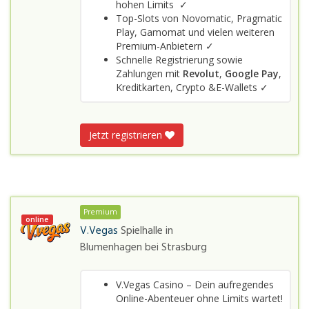
hohen Limits ✓
Top-Slots von Novomatic, Pragmatic
Play, Gamomat und vielen weiteren
Premium-Anbietern ✓
Schnelle Registrierung sowie
Zahlungen mit
Revolut
,
Google Pay
,
Kreditkarten, Crypto &E-Wallets ✓
Jetzt registrieren
Premium
online
V.Vegas
Spielhalle in
Blumenhagen bei Strasburg
V.Vegas Casino – Dein aufregendes
Online-Abenteuer ohne Limits wartet!