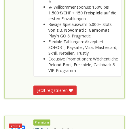
⭐
🔥 Willkommensbonus: 150% bis
1.500 €/CHF + 150 Freispiele
auf die
ersten Einzahlungen
Riesige Spielauswahl: 5.000+ Slots
von z.B.
Novomatic
,
Gamomat
,
Play’n GO & Pragmatic
Flexible Zahlungen: Akzeptiert
SOFORT, Paysafe , Visa, Mastercard,
Skrill, Neteller, Trustly
Exklusive Promotionen: Wöchentliche
Reload-Boni, Freispiele, Cashback &
VIP-Programm
Jetzt registrieren
Premium
online