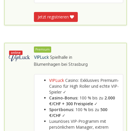
Jetzt registrieren
Premium
online
VIPLuck
Spielhalle in
Blumenhagen bei Strasburg
VIPLuck
Casino: Exklusives Premium-
Casino für High Roller und echte VIP-
Spieler ✓
Casino-Bonus:
100 % bis zu
2.000
€/CHF + 300 Freispiele
✓
Sportbonus:
100 % bis zu
500
€/CHF
✓
Luxuriöses VIP-Programm mit
persönlichem Manager, extrem