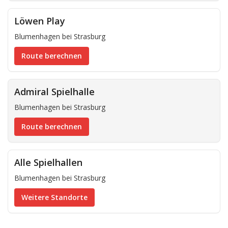
Löwen Play
Blumenhagen bei Strasburg
Route berechnen
Admiral Spielhalle
Blumenhagen bei Strasburg
Route berechnen
Alle Spielhallen
Blumenhagen bei Strasburg
Weitere Standorte