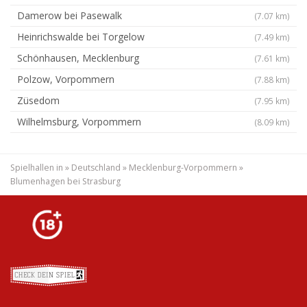
Damerow bei Pasewalk
(7.07 km)
Heinrichswalde bei Torgelow
(7.49 km)
Schönhausen, Mecklenburg
(7.61 km)
Polzow, Vorpommern
(7.88 km)
Züsedom
(7.95 km)
Wilhelmsburg, Vorpommern
(8.09 km)
Spielhallen in
»
Deutschland
»
Mecklenburg-Vorpommern
»
Blumenhagen bei Strasburg