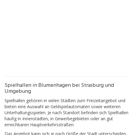
Spielhallen in Blumenhagen bei Strasburg und
Umgebung
Spielhallen gehören in vielen Städten zum Freizeitangebot und
bieten eine Auswahl an Geldspielautomaten sowie weiteren
Unterhaltungsspielen. Je nach Standort befinden sich Spielhallen
häufig in Innenstädten, in Gewerbegebieten oder an gut
erreichbaren Hauptverkehrsstraßen.
Das Angebot kann sich je nach Größe der Stadt unterscheiden.