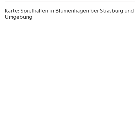
Karte: Spielhallen in Blumenhagen bei Strasburg und
Umgebung