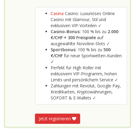
Casina
Casino: Luxuriöses Online
Casino mit Glamour, Stil und
exklusiven VIP-Vorteilen ✓
Casino-Bonus:
100 % bis zu
2.000
€/CHF + 300 Freispiele
auf
ausgewählte Novoline-Slots ✓
Sportbonus:
100 % bis zu
500
€/CHF
für neue Sportwetten-Kunden
✓
Perfekt für High Roller mit
exklusivem VIP-Programm, hohen
Limits und persönlichem Service ✓
Zahlungen mit Revolut, Google Pay,
Kreditkarten, Kryptowährungen,
SOFORT & E-Wallets ✓
Jetzt registrieren