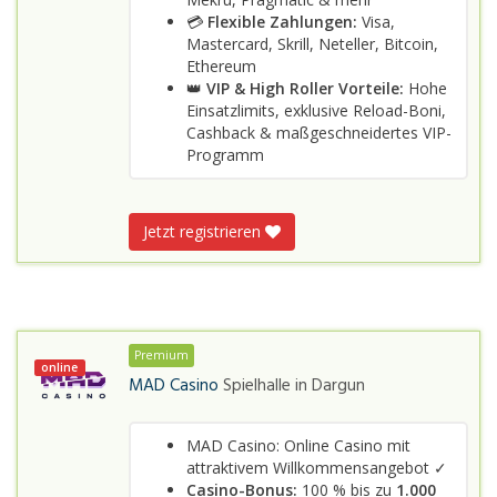
💳
Flexible Zahlungen:
Visa,
Mastercard, Skrill, Neteller, Bitcoin,
Ethereum
👑
VIP & High Roller Vorteile:
Hohe
Einsatzlimits, exklusive Reload-Boni,
Cashback & maßgeschneidertes VIP-
Programm
Jetzt registrieren
Premium
online
MAD Casino
Spielhalle in
Dargun
MAD Casino: Online Casino mit
attraktivem Willkommensangebot ✓
Casino-Bonus:
100 % bis zu
1.000