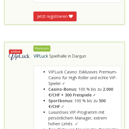
Jetzt registrieren
Premium
online
VIPLuck
Spielhalle in
Dargun
VIPLuck Casino: Exklusives Premium-
Casino für High Roller und echte VIP-
Spieler ✓
Casino-Bonus:
100 % bis zu
2.000
€/CHF + 300 Freispiele
✓
Sportbonus:
100 % bis zu
500
€/CHF
✓
Luxuriöses VIP-Programm mit
persönlichem Manager, extrem
hohen Limits ✓