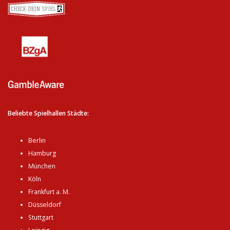
Beliebte Spielhallen Städte:
Berlin
Hamburg
München
Köln
Frankfurt a. M.
Düsseldorf
Stuttgart