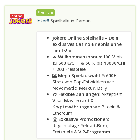
Premium
online
Joker8
Spielhalle in
Dargun
Joker8 Online Spielhalle – Dein
exklusives Casino-Erlebnis ohne
Limits!
⭐
🔥
Willkommensbonus
: 100 % bis
zu
500 €/CHF
& 50 % bis
1000€/CHF
+
200 Freispiele
🎰
Mega Spielauswahl
:
5.600+
Slots
von Top-Entwicklern wie
Novomatic
,
Merkur
, Bally
💳
Flexible Zahlungen
: Akzeptiert
Visa, Mastercard &
Kryptowährungen
wie Bitcoin &
Ethereum
🏆
Exklusive Promotionen
:
Regelmäßige
Reload-Boni,
Freispiele & VIP-Programm