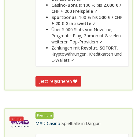
Casino-Bonus:
100 % bis
2.000 € /
CHF + 200 Freispiele
✓
Sportbonus:
100 % bis
500 € / CHF
+ 20 € Gratiswette
✓
Über 5.000 Slots von Novoline,
Pragmatic Play, Gamomat & vielen
weiteren Top-Providern ✓
Zahlungen mit
Revolut
,
SOFORT
,
Kryptowährungen, Kreditkarten und
E-Wallets ✓
Jetzt registrieren
Premium
online
MAD Casino
Spielhalle in
Dargun