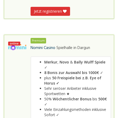
Jetzt registrieren
Premium
online
Nomini Casino
Spielhalle in
Dargun
Merkur
,
Novo
&
Bally Wulff Spiele
✓
8 Bonis zur Auswahl bis 1000€
✓
plus
50 Freispiele bei z.B. Eye of
Horus ✓
Sehr seröser Anbieter inklusive
Sportwetten ★
50%
Wöchentlicher Bonus
bis
500€
✓
Viele Einzahlungsmethoden inklusive
Sofort ✓