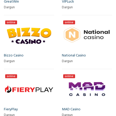
GreatWin
VIPLuck
Dargun
Dargun
online
online
Bizzo Casino
National Casino
Dargun
Dargun
online
online
FieryPlay
MAD Casino
Dargun
Dargun