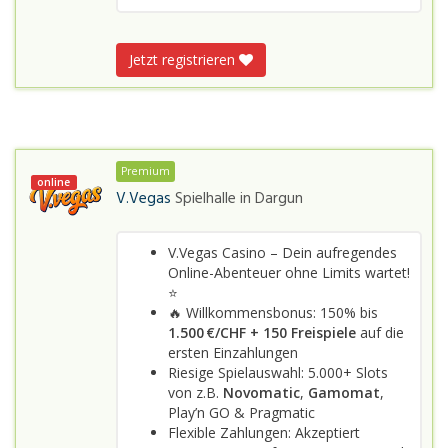
Jetzt registrieren
Premium
online
V.Vegas
Spielhalle in
Dargun
V.Vegas Casino – Dein aufregendes
Online-Abenteuer ohne Limits wartet!
⭐
🔥 Willkommensbonus: 150% bis
1.500 €/CHF + 150 Freispiele
auf die
ersten Einzahlungen
Riesige Spielauswahl: 5.000+ Slots
von z.B.
Novomatic
,
Gamomat
,
Play’n GO & Pragmatic
Flexible Zahlungen: Akzeptiert