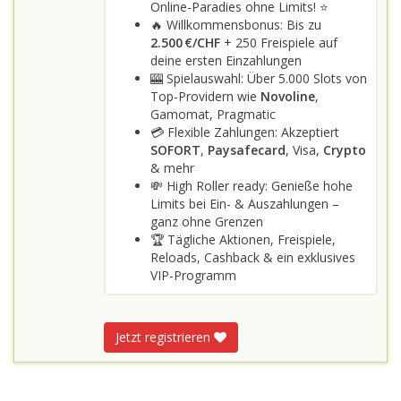
Online-Paradies ohne Limits! ⭐
🔥 Willkommensbonus: Bis zu
2.500 €/CHF
+ 250 Freispiele auf
deine ersten Einzahlungen
🎰 Spielauswahl: Über 5.000 Slots von
Top-Providern wie
Novoline
,
Gamomat, Pragmatic
💳 Flexible Zahlungen: Akzeptiert
SOFORT
,
Paysafecard
, Visa,
Crypto
& mehr
💸 High Roller ready: Genieße hohe
Limits bei Ein- & Auszahlungen –
ganz ohne Grenzen
🏆 Tägliche Aktionen, Freispiele,
Reloads, Cashback & ein exklusives
VIP-Programm
Jetzt registrieren