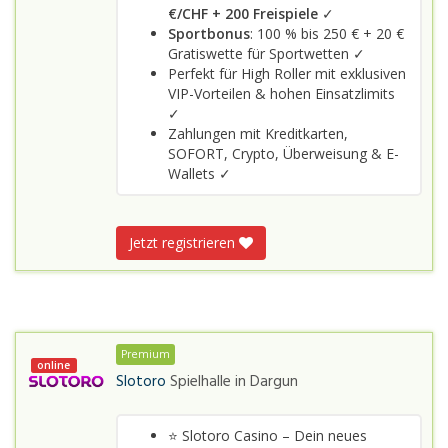
€/CHF + 200 Freispiele
✓
Sportbonus
: 100 % bis 250 € + 20 €
Gratiswette für Sportwetten ✓
Perfekt für High Roller mit exklusiven
VIP-Vorteilen & hohen Einsatzlimits
✓
Zahlungen mit Kreditkarten,
SOFORT, Crypto, Überweisung & E-
Wallets ✓
Jetzt registrieren
Premium
online
Slotoro
Spielhalle in
Dargun
⭐ Slotoro Casino – Dein neues