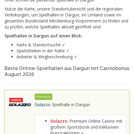
Nutze die Karte, unsere Standortübersicht und die regionalen
Verlinkungen, um Spielhallen in Dargun, im Umland sowie im
gesamten Bundesland Mecklenburg-Vorpommern zu finden und
zu prüfen, welche Spielhallen aktuell geöffnet sind.
Spielhallen in Dargun auf einen Blick:
Karte & Standortsuche ✓
Spielotheken in der Nähe ✓
Anbieter & Wegbeschreibung ✓
Beste Online-Spielhallen aus Dargun mit Casinobonus
August 2026
Premium
online
Golazzo
Spielhalle in
Dargun
Golazzo
: Premium Online Casino mit
großem Sportsbook und exklusiven
Bonusaktionen ✓