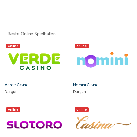
Beste Online Spielhallen:
online
online
Verde Casino
Nomini Casino
Dargun
Dargun
online
online