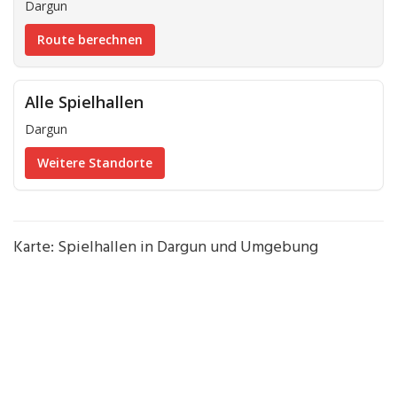
Dargun
Route berechnen
Alle Spielhallen
Dargun
Weitere Standorte
Karte: Spielhallen in Dargun und Umgebung