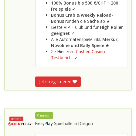
100% Bonus bis 500 €/CHF + 200
Freispiele ✓
Bonus Crab &
Weekly Reload-
Bonus
runden die Sache ab ★
Beste VIP – Club und für
High Roller
geeignet
✓
Alle Automatenspiele inkl.
Merkur,
Novoline und Bally Spiele ★
>> Hier zum
Cashed Casino
Testbericht
✓
Jetzt registrieren
Premium
online
FieryPlay
Spielhalle in
Dargun