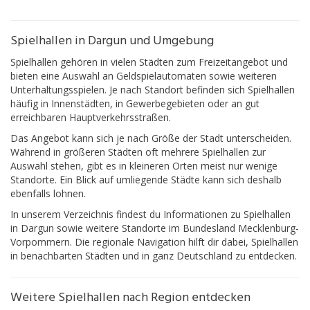
Spielhallen in Dargun und Umgebung
Spielhallen gehören in vielen Städten zum Freizeitangebot und
bieten eine Auswahl an Geldspielautomaten sowie weiteren
Unterhaltungsspielen. Je nach Standort befinden sich Spielhallen
häufig in Innenstädten, in Gewerbegebieten oder an gut
erreichbaren Hauptverkehrsstraßen.
Das Angebot kann sich je nach Größe der Stadt unterscheiden.
Während in größeren Städten oft mehrere Spielhallen zur
Auswahl stehen, gibt es in kleineren Orten meist nur wenige
Standorte. Ein Blick auf umliegende Städte kann sich deshalb
ebenfalls lohnen.
In unserem Verzeichnis findest du Informationen zu Spielhallen
in Dargun sowie weitere Standorte im Bundesland Mecklenburg-
Vorpommern. Die regionale Navigation hilft dir dabei, Spielhallen
in benachbarten Städten und in ganz Deutschland zu entdecken.
Weitere Spielhallen nach Region entdecken