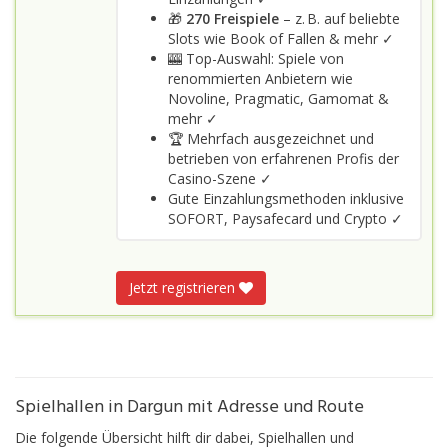
🎁
270 Freispiele
– z. B. auf beliebte
Slots wie Book of Fallen & mehr ✓
🎰 Top-Auswahl: Spiele von
renommierten Anbietern wie
Novoline, Pragmatic, Gamomat &
mehr ✓
🏆 Mehrfach ausgezeichnet und
betrieben von erfahrenen Profis der
Casino-Szene ✓
Gute Einzahlungsmethoden inklusive
SOFORT, Paysafecard und Crypto ✓
Jetzt registrieren
Spielhallen in Dargun mit Adresse und Route
Die folgende Übersicht hilft dir dabei, Spielhallen und