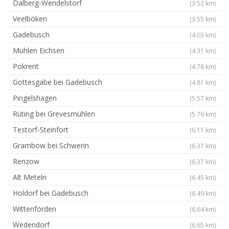
Dalberg-Wendelstorf
(3.52 km)
Veelböken
(3.55 km)
Gadebusch
(4.03 km)
Mühlen Eichsen
(4.31 km)
Pokrent
(4.78 km)
Gottesgabe bei Gadebusch
(4.81 km)
Pingelshagen
(5.57 km)
Rüting bei Grevesmühlen
(5.76 km)
Testorf-Steinfort
(6.11 km)
Grambow bei Schwerin
(6.37 km)
Renzow
(6.37 km)
Alt Meteln
(6.45 km)
Holdorf bei Gadebusch
(6.49 km)
Wittenförden
(6.64 km)
Wedendorf
(6.65 km)