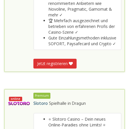
renommierten Anbietern wie
Novoline, Pragmatic, Gamomat &
mehr ✓
🏆 Mehrfach ausgezeichnet und
betrieben von erfahrenen Profis der
Casino-Szene ✓
Gute Einzahlungsmethoden inklusive
SOFORT, Paysafecard und Crypto ✓
Jetzt registrieren
Premium
online
Slotoro
Spielhalle in
Dragun
⭐ Slotoro Casino – Dein neues
Online-Paradies ohne Limits! ⭐