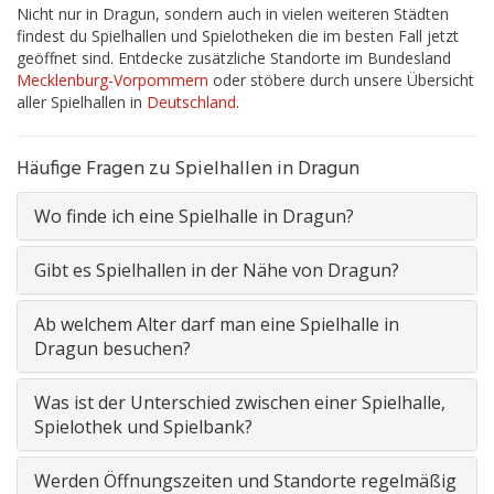
Nicht nur in Dragun, sondern auch in vielen weiteren Städten
findest du Spielhallen und Spielotheken die im besten Fall jetzt
geöffnet sind. Entdecke zusätzliche Standorte im Bundesland
Mecklenburg-Vorpommern
oder stöbere durch unsere Übersicht
aller Spielhallen in
Deutschland
.
Häufige Fragen zu Spielhallen in Dragun
Wo finde ich eine Spielhalle in Dragun?
Gibt es Spielhallen in der Nähe von Dragun?
Ab welchem Alter darf man eine Spielhalle in
Dragun besuchen?
Was ist der Unterschied zwischen einer Spielhalle,
Spielothek und Spielbank?
Werden Öffnungszeiten und Standorte regelmäßig