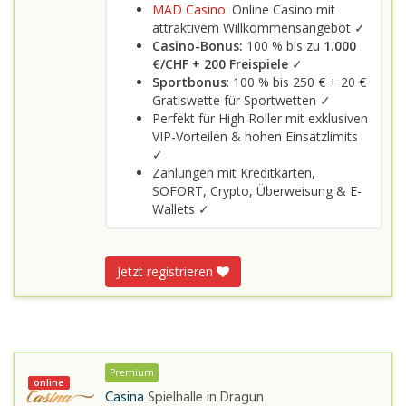
MAD Casino
: Online Casino mit
attraktivem Willkommensangebot ✓
Casino-Bonus:
100 % bis zu
1.000
€/CHF + 200 Freispiele
✓
Sportbonus
: 100 % bis 250 € + 20 €
Gratiswette für Sportwetten ✓
Perfekt für High Roller mit exklusiven
VIP-Vorteilen & hohen Einsatzlimits
✓
Zahlungen mit Kreditkarten,
SOFORT, Crypto, Überweisung & E-
Wallets ✓
Jetzt registrieren
Premium
online
Casina
Spielhalle in
Dragun