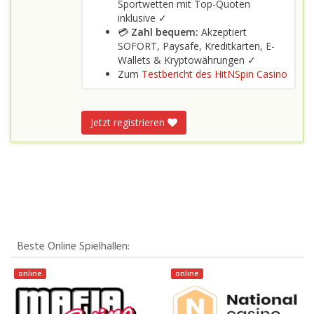
Sportwetten mit Top-Quoten
inklusive ✓
💳
Zahl bequem:
Akzeptiert
SOFORT, Paysafe, Kreditkarten, E-
Wallets & Kryptowährungen ✓
Zum
Testbericht des HitNSpin Casino
Jetzt registrieren
Beste Online Spielhallen:
online
online