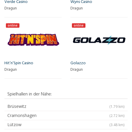
Verde Casino
Wyns Casino
Dragun
Dragun
online
online
Hit’n’Spin Casino
Golazzo
Dragun
Dragun
Spielhallen in der Nähe:
Brüsewitz
(1.79 km)
Cramonshagen
(2.72 km)
Lützow
(3.48 km)