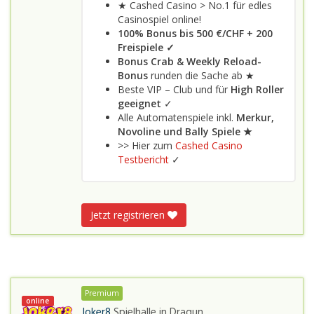
★ Cashed Casino > No.1 für edles
Casinospiel online!
100% Bonus bis 500 €/CHF + 200
Freispiele ✓
Bonus Crab &
Weekly Reload-
Bonus
runden die Sache ab ★
Beste VIP – Club und für
High Roller
geeignet
✓
Alle Automatenspiele inkl.
Merkur,
Novoline und Bally Spiele ★
>> Hier zum
Cashed Casino
Testbericht
✓
Jetzt registrieren
Premium
online
Joker8
Spielhalle in
Dragun