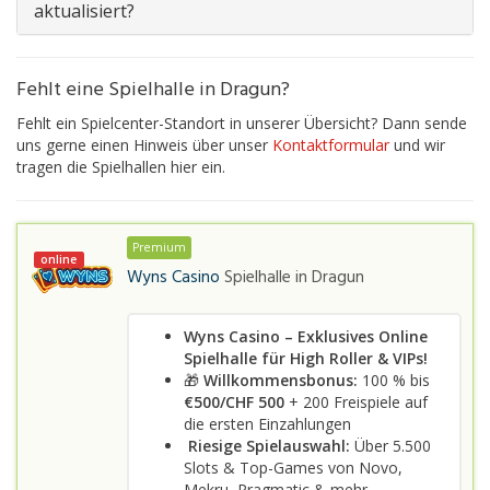
aktualisiert?
Fehlt eine Spielhalle in Dragun?
Fehlt ein Spielcenter-Standort in unserer Übersicht? Dann sende
uns gerne einen Hinweis über unser
Kontaktformular
und wir
tragen die Spielhallen hier ein.
Premium
online
Wyns Casino
Spielhalle in
Dragun
Wyns Casino – Exklusives Online
Spielhalle für High Roller & VIPs!
🎁
Willkommensbonus:
100 % bis
€500/CHF 500
+ 200 Freispiele auf
die ersten Einzahlungen
Riesige Spielauswahl:
Über 5.500
Slots & Top-Games von Novo,
Mekru, Pragmatic & mehr