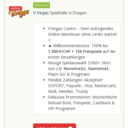
Premium
online
V.Vegas
Spielhalle in
Dragun
V.Vegas Casino – Dein aufregendes
Online-Abenteuer ohne Limits wartet!
⭐
🔥 Willkommensbonus: 150% bis
1.500 €/CHF + 150 Freispiele
auf die
ersten Einzahlungen
Riesige Spielauswahl: 5.000+ Slots
von z.B.
Novomatic
,
Gamomat
,
Play’n GO & Pragmatic
Flexible Zahlungen: Akzeptiert
SOFORT, Paysafe , Visa, Mastercard,
Skrill, Neteller, Trustly
Exklusive Promotionen: Wöchentliche
Reload-Boni, Freispiele, Cashback &
VIP-Programm