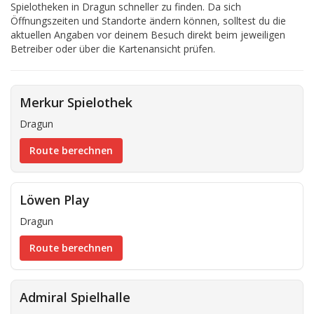
Spielotheken in Dragun schneller zu finden. Da sich
Öffnungszeiten und Standorte ändern können, solltest du die
aktuellen Angaben vor deinem Besuch direkt beim jeweiligen
Betreiber oder über die Kartenansicht prüfen.
Merkur Spielothek
Dragun
Route berechnen
Löwen Play
Dragun
Route berechnen
Admiral Spielhalle