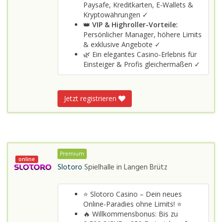
Paysafe, Kreditkarten, E-Wallets &
Kryptowährungen ✓
👑
VIP & Highroller-Vorteile:
Persönlicher Manager, höhere Limits
& exklusive Angebote ✓
🌿 Ein elegantes Casino-Erlebnis für
Einsteiger & Profis gleichermaßen ✓
Jetzt registrieren
Premium
online
Slotoro
Spielhalle in
Langen Brütz
⭐ Slotoro Casino – Dein neues
Online-Paradies ohne Limits! ⭐
🔥 Willkommensbonus: Bis zu