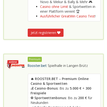
Novo & Mekur & Bally & Mehr 🎮
Casino ohne Limit
& Sportwetten in
einer Plattform vereint 🏆
Ausführlicher GreatWin Casino Test
!
Jetzt registrieren
Premium
online
Rooster.bet
Spielhalle in
Langen Brütz
🔥 ROOSTER.BET – Premium Online
Casino & Sportwetten
💰
Casino-Bonus:
Bis zu
5.000 €
+
300
Freispiele
⚽
Sportwettenbonus:
Bis zu
200 €
für
Neukunden