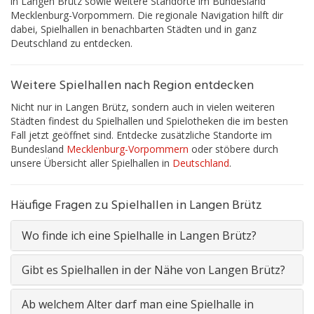
in Langen Brütz sowie weitere Standorte im Bundesland
Mecklenburg-Vorpommern. Die regionale Navigation hilft dir
dabei, Spielhallen in benachbarten Städten und in ganz
Deutschland zu entdecken.
Weitere Spielhallen nach Region entdecken
Nicht nur in Langen Brütz, sondern auch in vielen weiteren
Städten findest du Spielhallen und Spielotheken die im besten
Fall jetzt geöffnet sind. Entdecke zusätzliche Standorte im
Bundesland
Mecklenburg-Vorpommern
oder stöbere durch
unsere Übersicht aller Spielhallen in
Deutschland
.
Häufige Fragen zu Spielhallen in Langen Brütz
Wo finde ich eine Spielhalle in Langen Brütz?
Gibt es Spielhallen in der Nähe von Langen Brütz?
Ab welchem Alter darf man eine Spielhalle in