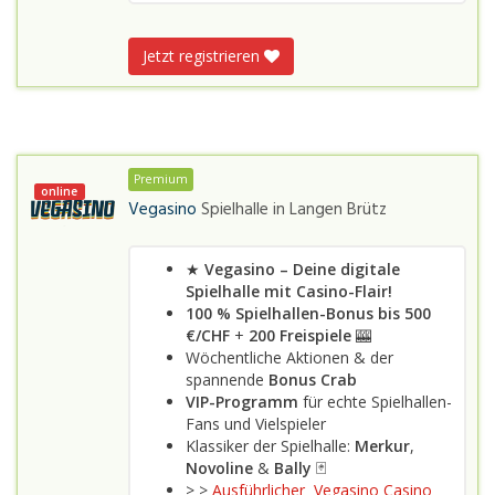
Jetzt registrieren
Premium
online
Vegasino
Spielhalle in
Langen Brütz
★
Vegasino – Deine digitale
Spielhalle mit Casino-Flair!
100 % Spielhallen-Bonus bis 500
€/CHF
+
200 Freispiele
🎰
Wöchentliche Aktionen & der
spannende
Bonus Crab
VIP-Programm
für echte Spielhallen-
Fans und Vielspieler
Klassiker der Spielhalle:
Merkur
,
Novoline
&
Bally
🃏
> >
Ausführlicher Vegasino Casino