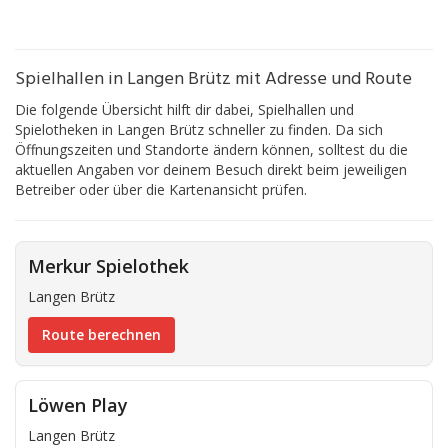
Spielhallen in Langen Brütz mit Adresse und Route
Die folgende Übersicht hilft dir dabei, Spielhallen und
Spielotheken in Langen Brütz schneller zu finden. Da sich
Öffnungszeiten und Standorte ändern können, solltest du die
aktuellen Angaben vor deinem Besuch direkt beim jeweiligen
Betreiber oder über die Kartenansicht prüfen.
Merkur Spielothek
Langen Brütz
Route berechnen
Löwen Play
Langen Brütz