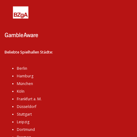
Beliebte Spielhallen Städte:
Berlin
Hamburg
München
Köln
Frankfurt a. M.
Düsseldorf
Stuttgart
Leipzig
Dortmund