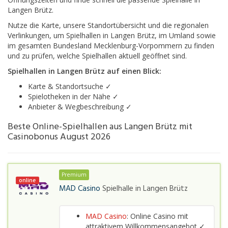
Langen Brütz.
Nutze die Karte, unsere Standortübersicht und die regionalen
Verlinkungen, um Spielhallen in Langen Brütz, im Umland sowie
im gesamten Bundesland Mecklenburg-Vorpommern zu finden
und zu prüfen, welche Spielhallen aktuell geöffnet sind.
Spielhallen in Langen Brütz auf einen Blick:
Karte & Standortsuche ✓
Spielotheken in der Nähe ✓
Anbieter & Wegbeschreibung ✓
Beste Online-Spielhallen aus Langen Brütz mit
Casinobonus August 2026
Premium
online
MAD Casino
Spielhalle in
Langen Brütz
MAD Casino
: Online Casino mit
attraktivem Willkommensangebot ✓