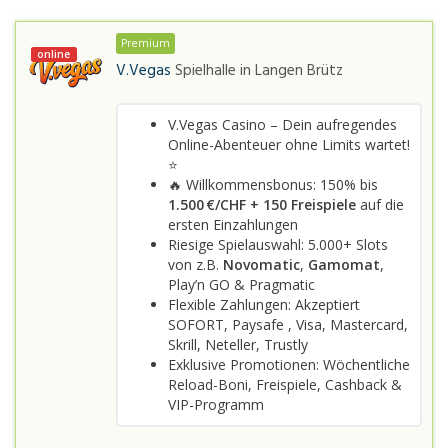
Premium
online
V.Vegas
Spielhalle in
Langen Brütz
V.Vegas Casino – Dein aufregendes
Online-Abenteuer ohne Limits wartet!
⭐
🔥 Willkommensbonus: 150% bis
1.500 €/CHF + 150 Freispiele
auf die
ersten Einzahlungen
Riesige Spielauswahl: 5.000+ Slots
von z.B.
Novomatic
,
Gamomat
,
Play’n GO & Pragmatic
Flexible Zahlungen: Akzeptiert
SOFORT, Paysafe , Visa, Mastercard,
Skrill, Neteller, Trustly
Exklusive Promotionen: Wöchentliche
Reload-Boni, Freispiele, Cashback &
VIP-Programm