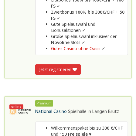
FS
✓
Zweitbonus
100% bis 300€/CHF
+
50
FS
✓
Gute Spielauswahl und
Bonusaktionen ✓
Große Spielauswahl inklusiver der
Novoline
Slots ✓
Gutes Casino ohne Oasis
✓
Jetzt registrieren
Premium
online
National Casino
Spielhalle in
Langen Brütz
Willkommenspaket bis zu
300 €/CHF
und
150 Freispiele ♥