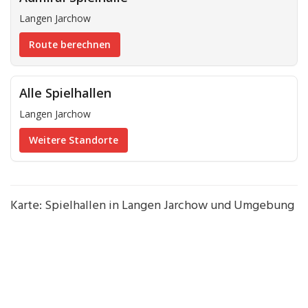
Langen Jarchow
Route berechnen
Alle Spielhallen
Langen Jarchow
Weitere Standorte
Karte: Spielhallen in Langen Jarchow und Umgebung