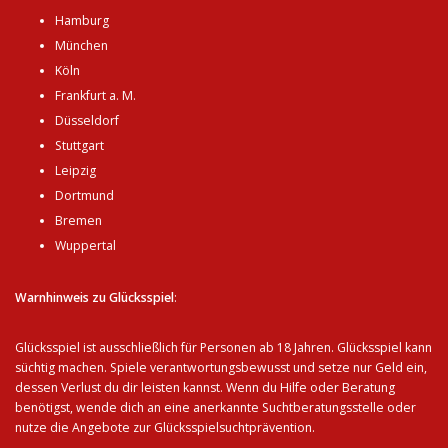
Hamburg
München
Köln
Frankfurt a. M.
Düsseldorf
Stuttgart
Leipzig
Dortmund
Bremen
Wuppertal
Warnhinweis zu Glücksspiel
:
Glücksspiel ist ausschließlich für Personen ab 18 Jahren. Glücksspiel kann
süchtig machen. Spiele verantwortungsbewusst und setze nur Geld ein,
dessen Verlust du dir leisten kannst. Wenn du Hilfe oder Beratung
benötigst, wende dich an eine anerkannte
Suchtberatungsstelle
oder
nutze die Angebote zur Glücksspielsuchtprävention.