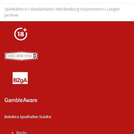
Spielhallen in
»
Deutschland
»
Mecklenburg-Vorpommern
»
Langen
Jarchow
Beliebte Spielhallen Städte:
Berlin