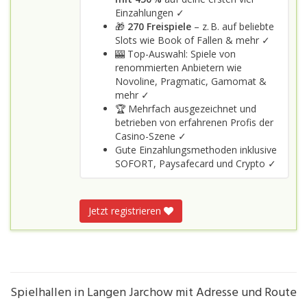
Einzahlungen ✓
🎁
270 Freispiele
– z. B. auf beliebte
Slots wie Book of Fallen & mehr ✓
🎰 Top-Auswahl: Spiele von
renommierten Anbietern wie
Novoline, Pragmatic, Gamomat &
mehr ✓
🏆 Mehrfach ausgezeichnet und
betrieben von erfahrenen Profis der
Casino-Szene ✓
Gute Einzahlungsmethoden inklusive
SOFORT, Paysafecard und Crypto ✓
Jetzt registrieren
Spielhallen in Langen Jarchow mit Adresse und Route