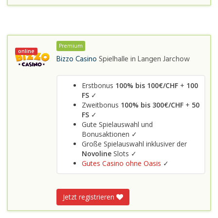
Premium
online
Bizzo Casino
Spielhalle in
Langen Jarchow
Erstbonus
100% bis 100€/CHF
+
100
FS
✓
Zweitbonus
100% bis 300€/CHF
+
50
FS
✓
Gute Spielauswahl und
Bonusaktionen ✓
Große Spielauswahl inklusiver der
Novoline
Slots ✓
Gutes Casino ohne Oasis
✓
Jetzt registrieren