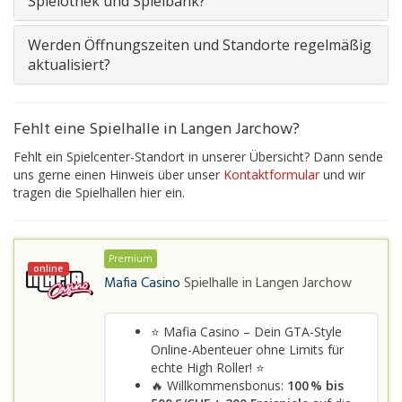
Spielothek und Spielbank?
Werden Öffnungszeiten und Standorte regelmäßig
aktualisiert?
Fehlt eine Spielhalle in Langen Jarchow?
Fehlt ein Spielcenter-Standort in unserer Übersicht? Dann sende
uns gerne einen Hinweis über unser
Kontaktformular
und wir
tragen die Spielhallen hier ein.
Premium
online
Mafia Casino
Spielhalle in
Langen Jarchow
⭐ Mafia Casino – Dein GTA-Style
Online-Abenteuer ohne Limits für
echte High Roller! ⭐
🔥 Willkommensbonus:
100 % bis