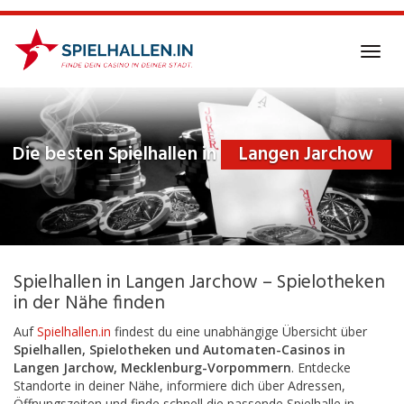
Skip
to
main
Toggl
content
navig
Die besten Spielhallen in
Langen Jarchow
Spielhallen in Langen Jarchow – Spielotheken
in der Nähe finden
Auf
Spielhallen.in
findest du eine unabhängige Übersicht über
Spielhallen, Spielotheken und Automaten-Casinos in
Langen Jarchow, Mecklenburg-Vorpommern
. Entdecke
Standorte in deiner Nähe, informiere dich über Adressen,
Öffnungszeiten und finde schnell die passende Spielhalle in