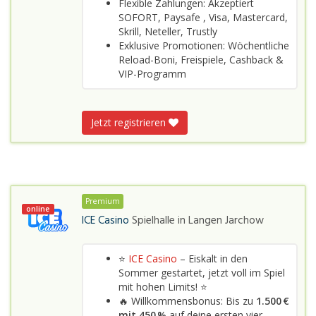
Flexible Zahlungen: Akzeptiert
SOFORT, Paysafe , Visa, Mastercard,
Skrill, Neteller, Trustly
Exklusive Promotionen: Wöchentliche
Reload-Boni, Freispiele, Cashback &
VIP-Programm
Jetzt registrieren
Premium
online
ICE Casino
Spielhalle in
Langen Jarchow
⭐
ICE Casino
– Eiskalt in den
Sommer gestartet, jetzt voll im Spiel
mit hohen Limits! ⭐
🔥 Willkommensbonus: Bis zu
1.500 €
mit 450 %
auf deine ersten vier