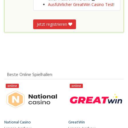
Ausführlicher GreatWin Casino Test
!
Jetzt registrieren
Beste Online Spielhallen:
online
online
National Casino
GreatWin