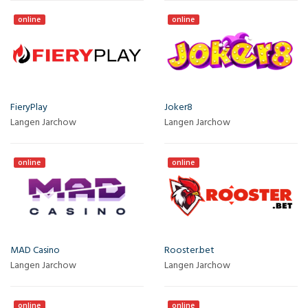
online
online
FieryPlay
Joker8
Langen Jarchow
Langen Jarchow
online
online
MAD Casino
Rooster.bet
Langen Jarchow
Langen Jarchow
online
online