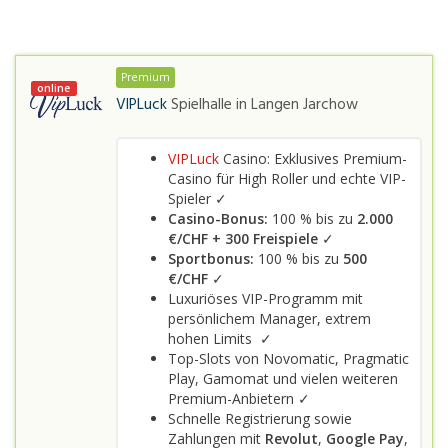
Premium
online
VIPLuck
Spielhalle in
Langen Jarchow
VIPLuck
Casino: Exklusives Premium-
Casino für High Roller und echte VIP-
Spieler ✓
Casino-Bonus:
100 % bis zu
2.000
€/CHF + 300 Freispiele
✓
Sportbonus:
100 % bis zu
500
€/CHF
✓
Luxuriöses VIP-Programm mit
persönlichem Manager, extrem
hohen Limits ✓
Top-Slots von Novomatic, Pragmatic
Play, Gamomat und vielen weiteren
Premium-Anbietern ✓
Schnelle Registrierung sowie
Zahlungen mit
Revolut
,
Google Pay
,