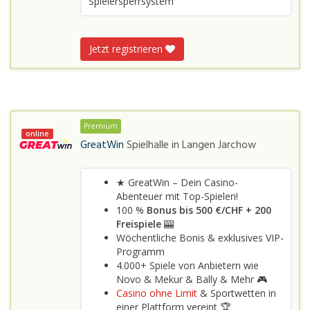
Spielersperrsystem
Jetzt registrieren
Premium
online
GreatWin
Spielhalle in
Langen Jarchow
★ GreatWin – Dein Casino-
Abenteuer mit Top-Spielen!
100 %
Bonus bis 500 €/CHF + 200
Freispiele
🎰
Wöchentliche Bonis & exklusives VIP-
Programm
4.000+ Spiele von Anbietern wie
Novo & Mekur & Bally & Mehr 🎮
Casino ohne Limit
& Sportwetten in
einer Plattform vereint 🏆