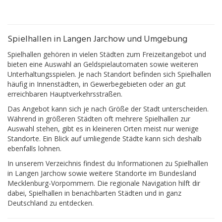
Spielhallen in Langen Jarchow und Umgebung
Spielhallen gehören in vielen Städten zum Freizeitangebot und
bieten eine Auswahl an Geldspielautomaten sowie weiteren
Unterhaltungsspielen. Je nach Standort befinden sich Spielhallen
häufig in Innenstädten, in Gewerbegebieten oder an gut
erreichbaren Hauptverkehrsstraßen.
Das Angebot kann sich je nach Größe der Stadt unterscheiden.
Während in größeren Städten oft mehrere Spielhallen zur
Auswahl stehen, gibt es in kleineren Orten meist nur wenige
Standorte. Ein Blick auf umliegende Städte kann sich deshalb
ebenfalls lohnen.
In unserem Verzeichnis findest du Informationen zu Spielhallen
in Langen Jarchow sowie weitere Standorte im Bundesland
Mecklenburg-Vorpommern. Die regionale Navigation hilft dir
dabei, Spielhallen in benachbarten Städten und in ganz
Deutschland zu entdecken.