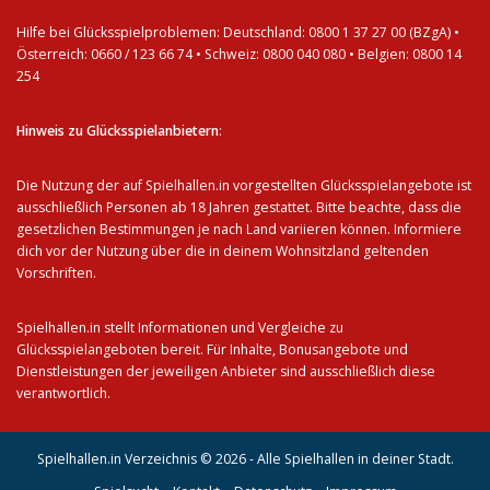
Hilfe bei Glücksspielproblemen: Deutschland: 0800 1 37 27 00 (BZgA) •
Österreich: 0660 / 123 66 74 • Schweiz: 0800 040 080 • Belgien: 0800 14
254
Hinweis zu Glücksspielanbietern
:
Die Nutzung der auf Spielhallen.in vorgestellten Glücksspielangebote ist
ausschließlich Personen ab 18 Jahren gestattet. Bitte beachte, dass die
gesetzlichen Bestimmungen je nach Land variieren können. Informiere
dich vor der Nutzung über die in deinem Wohnsitzland geltenden
Vorschriften.
Spielhallen.in stellt Informationen und Vergleiche zu
Glücksspielangeboten bereit. Für Inhalte, Bonusangebote und
Dienstleistungen der jeweiligen Anbieter sind ausschließlich diese
verantwortlich.
Spielhallen.in Verzeichnis © 2026 - Alle Spielhallen in deiner Stadt.