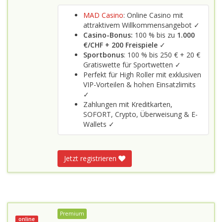
MAD Casino
: Online Casino mit
attraktivem Willkommensangebot ✓
Casino-Bonus:
100 % bis zu
1.000
€/CHF + 200 Freispiele
✓
Sportbonus
: 100 % bis 250 € + 20 €
Gratiswette für Sportwetten ✓
Perfekt für High Roller mit exklusiven
VIP-Vorteilen & hohen Einsatzlimits
✓
Zahlungen mit Kreditkarten,
SOFORT, Crypto, Überweisung & E-
Wallets ✓
Jetzt registrieren
Premium
online