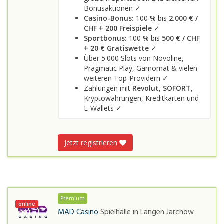
Bonusaktionen ✓
Casino-Bonus:
100 % bis
2.000 € /
CHF + 200 Freispiele
✓
Sportbonus:
100 % bis
500 € / CHF
+ 20 € Gratiswette
✓
Über 5.000 Slots von Novoline,
Pragmatic Play, Gamomat & vielen
weiteren Top-Providern ✓
Zahlungen mit
Revolut
,
SOFORT
,
Kryptowährungen, Kreditkarten und
E-Wallets ✓
Jetzt registrieren
Premium
online
MAD Casino
Spielhalle in
Langen Jarchow