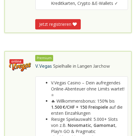
Kreditkarten, Crypto &E-Wallets ✓
Jetzt registrieren
Premium
online
V.Vegas
Spielhalle in
Langen Jarchow
V.Vegas Casino – Dein aufregendes
Online-Abenteuer ohne Limits wartet!
⭐
🔥 Willkommensbonus: 150% bis
1.500 €/CHF + 150 Freispiele
auf die
ersten Einzahlungen
Riesige Spielauswahl: 5.000+ Slots
von z.B.
Novomatic
,
Gamomat
,
Play’n GO & Pragmatic