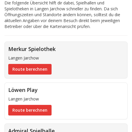
Die folgende Übersicht hilft dir dabei, Spielhallen und
Spielotheken in Langen Jarchow schneller zu finden. Da sich
Öffnungszeiten und Standorte ändern können, solltest du die
aktuellen Angaben vor deinem Besuch direkt beim jeweiligen
Betreiber oder über die Kartenansicht prüfen.
Merkur Spielothek
Langen Jarchow
Route berechnen
Löwen Play
Langen Jarchow
Route berechnen
Admiral Spielhalle