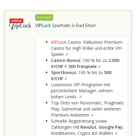
Premium
online
VIPLuck
Spielhalle in
Bad Eilsen
VIPLuck
Casino: Exklusives Premium-
Casino für High Roller und echte VIP-
Spieler ✓
Casino-Bonus:
100 % bis zu
2.000
€/CHF + 300 Freispiele
✓
Sportbonus:
100 % bis zu
500
€/CHF
✓
Luxuriöses VIP-Programm mit
persönlichem Manager, extrem
hohen Limits ✓
Top-Slots von Novomatic, Pragmatic
Play, Gamomat und vielen weiteren
Premium-Anbietern ✓
Schnelle Registrierung sowie
Zahlungen mit
Revolut
,
Google Pay
,
Kreditkarten, Crypto &E-Wallets ✓