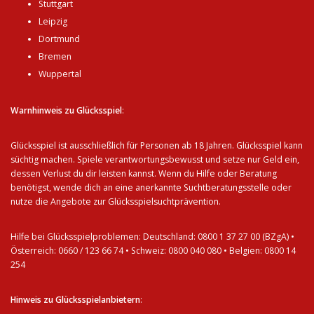
Stuttgart
Leipzig
Dortmund
Bremen
Wuppertal
Warnhinweis zu Glücksspiel
:
Glücksspiel ist ausschließlich für Personen ab 18 Jahren. Glücksspiel kann
süchtig machen. Spiele verantwortungsbewusst und setze nur Geld ein,
dessen Verlust du dir leisten kannst. Wenn du Hilfe oder Beratung
benötigst, wende dich an eine anerkannte
Suchtberatungsstelle
oder
nutze die Angebote zur Glücksspielsuchtprävention.
Hilfe bei Glücksspielproblemen: Deutschland: 0800 1 37 27 00 (BZgA) •
Österreich: 0660 / 123 66 74 • Schweiz: 0800 040 080 • Belgien: 0800 14
254
Hinweis zu Glücksspielanbietern
: