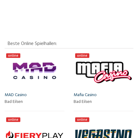
Beste Online Spielhallen:
online
online
MAD Casino
Mafia Casino
Bad Eilsen
Bad Eilsen
online
online