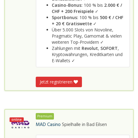
Casino-Bonus:
100 % bis
2.000 € /
CHF + 200 Freispiele
✓
Sportbonus:
100 % bis
500 € / CHF
+ 20 € Gratiswette
✓
Über 5.000 Slots von Novoline,
Pragmatic Play, Gamomat & vielen
weiteren Top-Providern ✓
Zahlungen mit
Revolut
,
SOFORT
,
Kryptowährungen, Kreditkarten und
E-Wallets ✓
Jetzt registrieren
Premium
online
MAD Casino
Spielhalle in
Bad Eilsen