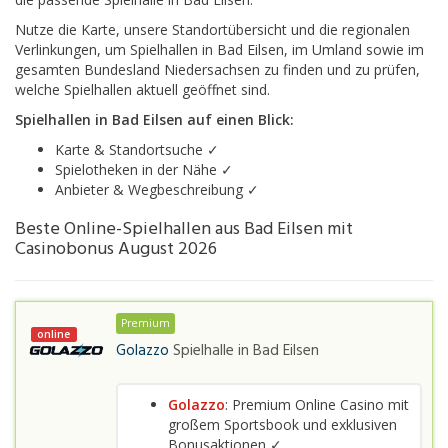
Nutze die Karte, unsere Standortübersicht und die regionalen
Verlinkungen, um Spielhallen in Bad Eilsen, im Umland sowie im
gesamten Bundesland Niedersachsen zu finden und zu prüfen,
welche Spielhallen aktuell geöffnet sind.
Spielhallen in Bad Eilsen auf einen Blick:
Karte & Standortsuche ✓
Spielotheken in der Nähe ✓
Anbieter & Wegbeschreibung ✓
Beste Online-Spielhallen aus Bad Eilsen mit
Casinobonus August 2026
Premium
online
Golazzo
Spielhalle in
Bad Eilsen
Golazzo
: Premium Online Casino mit
großem Sportsbook und exklusiven
Bonusaktionen ✓