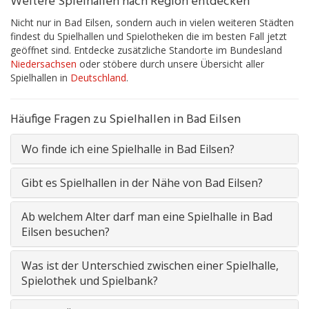
Weitere Spielhallen nach Region entdecken
Nicht nur in Bad Eilsen, sondern auch in vielen weiteren Städten
findest du Spielhallen und Spielotheken die im besten Fall jetzt
geöffnet sind. Entdecke zusätzliche Standorte im Bundesland
Niedersachsen
oder stöbere durch unsere Übersicht aller
Spielhallen in
Deutschland
.
Häufige Fragen zu Spielhallen in Bad Eilsen
Wo finde ich eine Spielhalle in Bad Eilsen?
Gibt es Spielhallen in der Nähe von Bad Eilsen?
Ab welchem Alter darf man eine Spielhalle in Bad
Eilsen besuchen?
Was ist der Unterschied zwischen einer Spielhalle,
Spielothek und Spielbank?