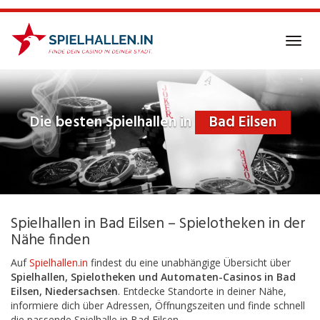
Skip
to
main
Toggl
content
navig
Die besten Spielhallen in
Bad Eilsen
Spielhallen in Bad Eilsen – Spielotheken in der
Nähe finden
Auf
Spielhallen.in
findest du eine unabhängige Übersicht über
Spielhallen, Spielotheken und Automaten-Casinos in Bad
Eilsen, Niedersachsen
. Entdecke Standorte in deiner Nähe,
informiere dich über Adressen, Öffnungszeiten und finde schnell
die passende Spielhalle in Bad Eilsen.