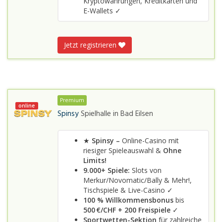
Kryptowährungen, Kreditkarten und
E-Wallets ✓
Jetzt registrieren
Premium
online
Spinsy
Spielhalle in
Bad Eilsen
★
Spinsy –
Online-Casino mit
riesiger Spieleauswahl &
Ohne
Limits
!
9.000+ Spiele:
Slots von
Merkur/Novomatic/Bally & Mehr!,
Tischspiele & Live-Casino ✓
100 % Willkommensbonus
bis
500 €/CHF + 200 Freispiele
✓
Sportwetten-Sektion
für zahlreiche