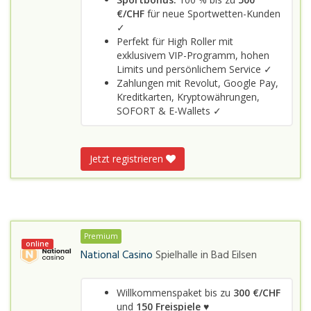
€/CHF
für neue Sportwetten-Kunden
✓
Perfekt für High Roller mit
exklusivem VIP-Programm, hohen
Limits und persönlichem Service ✓
Zahlungen mit Revolut, Google Pay,
Kreditkarten, Kryptowährungen,
SOFORT & E-Wallets ✓
Jetzt registrieren
Premium
online
National Casino
Spielhalle in
Bad Eilsen
Willkommenspaket bis zu
300 €/CHF
und
150 Freispiele ♥