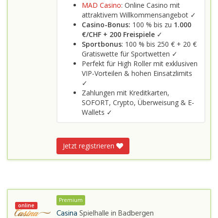
MAD Casino
: Online Casino mit
attraktivem Willkommensangebot ✓
Casino-Bonus:
100 % bis zu
1.000
€/CHF + 200 Freispiele
✓
Sportbonus
: 100 % bis 250 € + 20 €
Gratiswette für Sportwetten ✓
Perfekt für High Roller mit exklusiven
VIP-Vorteilen & hohen Einsatzlimits
✓
Zahlungen mit Kreditkarten,
SOFORT, Crypto, Überweisung & E-
Wallets ✓
Jetzt registrieren
Premium
online
Casina
Spielhalle in
Badbergen