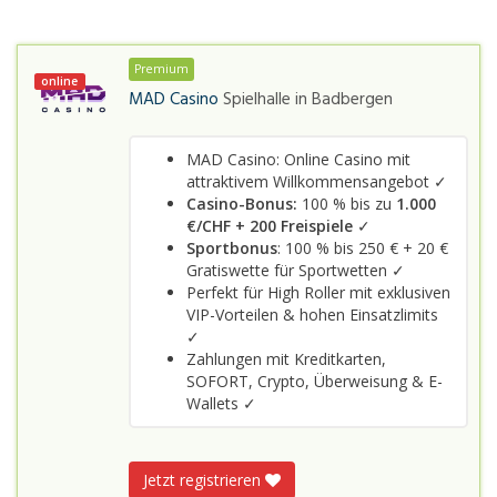
Premium
online
MAD Casino
Spielhalle in
Badbergen
MAD Casino: Online Casino mit
attraktivem Willkommensangebot ✓
Casino-Bonus:
100 % bis zu
1.000
€/CHF + 200 Freispiele
✓
Sportbonus
: 100 % bis 250 € + 20 €
Gratiswette für Sportwetten ✓
Perfekt für High Roller mit exklusiven
VIP-Vorteilen & hohen Einsatzlimits
✓
Zahlungen mit Kreditkarten,
SOFORT, Crypto, Überweisung & E-
Wallets ✓
Jetzt registrieren