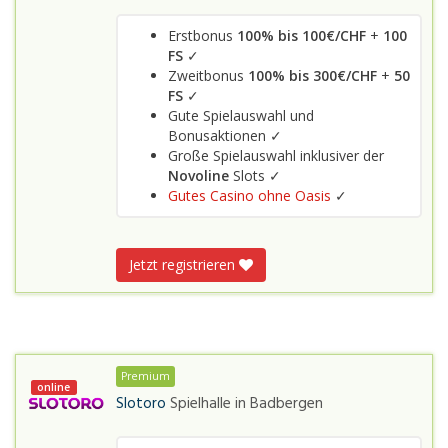
Erstbonus
100% bis 100€/CHF
+
100
FS
✓
Zweitbonus
100% bis 300€/CHF
+
50
FS
✓
Gute Spielauswahl und
Bonusaktionen ✓
Große Spielauswahl inklusiver der
Novoline
Slots ✓
Gutes Casino ohne Oasis
✓
Jetzt registrieren
Premium
online
Slotoro
Spielhalle in
Badbergen