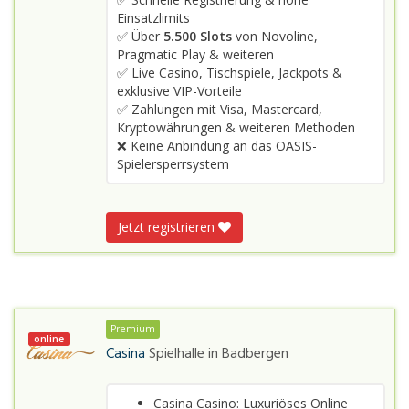
Einsatzlimits
✅ Über
5.500 Slots
von Novoline,
Pragmatic Play & weiteren
✅ Live Casino, Tischspiele, Jackpots &
exklusive VIP-Vorteile
✅ Zahlungen mit Visa, Mastercard,
Kryptowährungen & weiteren Methoden
❌ Keine Anbindung an das OASIS-
Spielersperrsystem
Jetzt registrieren
Premium
online
Casina
Spielhalle in
Badbergen
Casina Casino: Luxuriöses Online