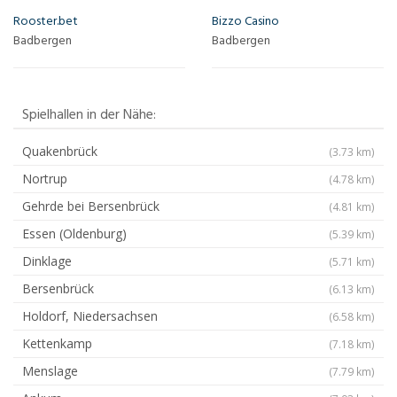
Rooster.bet
Bizzo Casino
Badbergen
Badbergen
Spielhallen in der Nähe:
Quakenbrück
(3.73 km)
Nortrup
(4.78 km)
Gehrde bei Bersenbrück
(4.81 km)
Essen (Oldenburg)
(5.39 km)
Dinklage
(5.71 km)
Bersenbrück
(6.13 km)
Holdorf, Niedersachsen
(6.58 km)
Kettenkamp
(7.18 km)
Menslage
(7.79 km)