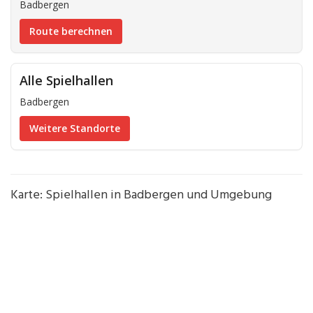
Badbergen
Route berechnen
Alle Spielhallen
Badbergen
Weitere Standorte
Karte: Spielhallen in Badbergen und Umgebung