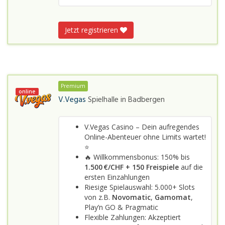
Jetzt registrieren
Premium
online
V.Vegas
Spielhalle in
Badbergen
V.Vegas Casino – Dein aufregendes
Online-Abenteuer ohne Limits wartet!
⭐
🔥 Willkommensbonus: 150% bis
1.500 €/CHF + 150 Freispiele
auf die
ersten Einzahlungen
Riesige Spielauswahl: 5.000+ Slots
von z.B.
Novomatic
,
Gamomat
,
Play’n GO & Pragmatic
Flexible Zahlungen: Akzeptiert