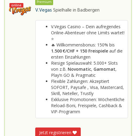
Premium
online
V.Vegas
Spielhalle in
Badbergen
V.Vegas Casino – Dein aufregendes
Online-Abenteuer ohne Limits wartet!
⭐
🔥 Willkommensbonus: 150% bis
1.500 €/CHF + 150 Freispiele
auf die
ersten Einzahlungen
Riesige Spielauswahl: 5.000+ Slots
von z.B.
Novomatic
,
Gamomat
,
Play’n GO & Pragmatic
Flexible Zahlungen: Akzeptiert
SOFORT, Paysafe , Visa, Mastercard,
Skrill, Neteller, Trustly
Exklusive Promotionen: Wöchentliche
Reload-Boni, Freispiele, Cashback &
VIP-Programm
Jetzt registrieren