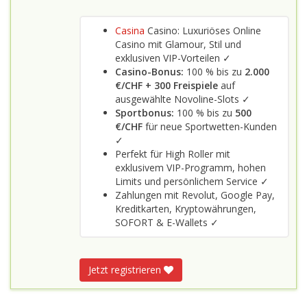
Casina
Casino: Luxuriöses Online
Casino mit Glamour, Stil und
exklusiven VIP-Vorteilen ✓
Casino-Bonus:
100 % bis zu
2.000
€/CHF + 300 Freispiele
auf
ausgewählte Novoline-Slots ✓
Sportbonus:
100 % bis zu
500
€/CHF
für neue Sportwetten-Kunden
✓
Perfekt für High Roller mit
exklusivem VIP-Programm, hohen
Limits und persönlichem Service ✓
Zahlungen mit Revolut, Google Pay,
Kreditkarten, Kryptowährungen,
SOFORT & E-Wallets ✓
Jetzt registrieren