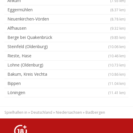
Ankum
(7.93 km)
Eggermühlen
(8.37 km)
Neuenkirchen-Vörden
(8.78 km)
Alfhausen
(9.32 km)
Berge bei Quakenbrück
(9.85 km)
Steinfeld (Oldenburg)
(10.06 km)
Rieste, Hase
(10.46 km)
Lohne (Oldenburg)
(10.73 km)
Bakum, Kreis Vechta
(10.86 km)
Bippen
(11.04 km)
Löningen
(11.41 km)
Spielhallen in
»
Deutschland
»
Niedersachsen
»
Badbergen