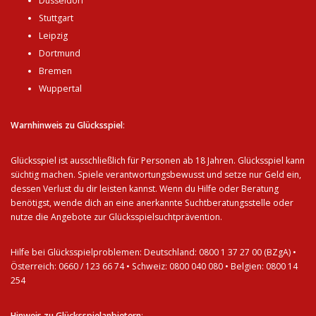
Düsseldorf
Stuttgart
Leipzig
Dortmund
Bremen
Wuppertal
Warnhinweis zu Glücksspiel
:
Glücksspiel ist ausschließlich für Personen ab 18 Jahren. Glücksspiel kann
süchtig machen. Spiele verantwortungsbewusst und setze nur Geld ein,
dessen Verlust du dir leisten kannst. Wenn du Hilfe oder Beratung
benötigst, wende dich an eine anerkannte
Suchtberatungsstelle
oder
nutze die Angebote zur Glücksspielsuchtprävention.
Hilfe bei Glücksspielproblemen: Deutschland: 0800 1 37 27 00 (BZgA) •
Österreich: 0660 / 123 66 74 • Schweiz: 0800 040 080 • Belgien: 0800 14
254
Hinweis zu Glücksspielanbietern
: