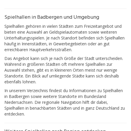
Spielhallen in Badbergen und Umgebung
Spielhallen gehören in vielen Städten zum Freizeitangebot und
bieten eine Auswahl an Geldspielautomaten sowie weiteren
Unterhaltungsspielen. Je nach Standort befinden sich Spielhallen
häufig in Innenstädten, in Gewerbegebieten oder an gut
erreichbaren Hauptverkehrsstraßen.
Das Angebot kann sich je nach Größe der Stadt unterscheiden.
Während in größeren Städten oft mehrere Spielhallen zur
Auswahl stehen, gibt es in kleineren Orten meist nur wenige
Standorte. Ein Blick auf umliegende Städte kann sich deshalb
ebenfalls lohnen.
In unserem Verzeichnis findest du Informationen zu Spielhallen
in Badbergen sowie weitere Standorte im Bundesland
Niedersachsen. Die regionale Navigation hilft dir dabei,
Spielhallen in benachbarten Städten und in ganz Deutschland zu
entdecken.