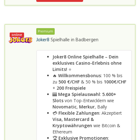
Premium
online
Joker8
Spielhalle in
Badbergen
Joker8 Online Spielhalle – Dein
exklusives Casino-Erlebnis ohne
Limits!
⭐
🔥
Willkommensbonus
: 100 % bis
zu
500 €/CHF
& 50 % bis
1000€/CHF
+
200 Freispiele
🎰
Mega Spielauswahl
:
5.600+
Slots
von Top-Entwicklern wie
Novomatic
,
Merkur
, Bally
💳
Flexible Zahlungen
: Akzeptiert
Visa, Mastercard &
Kryptowährungen
wie Bitcoin &
Ethereum
🏆
Exklusive Promotionen
: