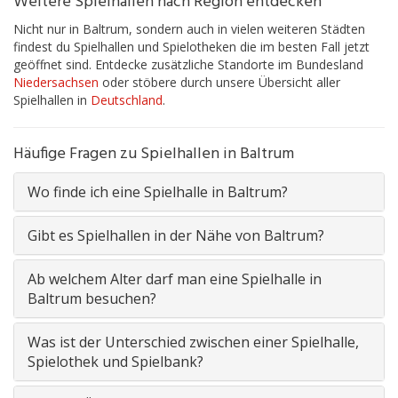
Weitere Spielhallen nach Region entdecken
Nicht nur in Baltrum, sondern auch in vielen weiteren Städten
findest du Spielhallen und Spielotheken die im besten Fall jetzt
geöffnet sind. Entdecke zusätzliche Standorte im Bundesland
Niedersachsen
oder stöbere durch unsere Übersicht aller
Spielhallen in
Deutschland
.
Häufige Fragen zu Spielhallen in Baltrum
Wo finde ich eine Spielhalle in Baltrum?
Gibt es Spielhallen in der Nähe von Baltrum?
Ab welchem Alter darf man eine Spielhalle in
Baltrum besuchen?
Was ist der Unterschied zwischen einer Spielhalle,
Spielothek und Spielbank?