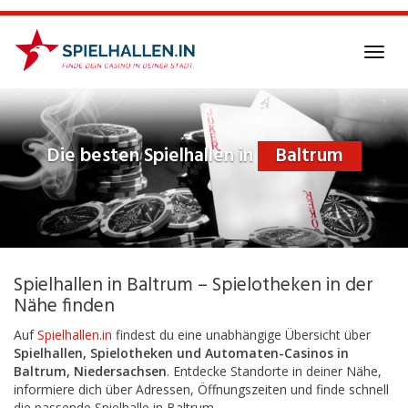
Skip
to
main
Toggl
content
navig
Die besten Spielhallen in
Baltrum
Spielhallen in Baltrum – Spielotheken in der
Nähe finden
Auf
Spielhallen.in
findest du eine unabhängige Übersicht über
Spielhallen, Spielotheken und Automaten-Casinos in
Baltrum, Niedersachsen
. Entdecke Standorte in deiner Nähe,
informiere dich über Adressen, Öffnungszeiten und finde schnell
die passende Spielhalle in Baltrum.