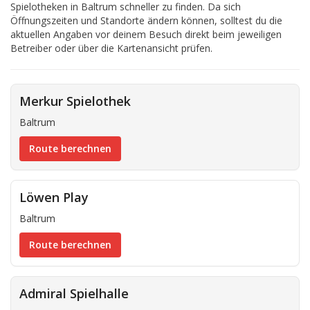
Spielotheken in Baltrum schneller zu finden. Da sich
Öffnungszeiten und Standorte ändern können, solltest du die
aktuellen Angaben vor deinem Besuch direkt beim jeweiligen
Betreiber oder über die Kartenansicht prüfen.
Merkur Spielothek
Baltrum
Route berechnen
Löwen Play
Baltrum
Route berechnen
Admiral Spielhalle