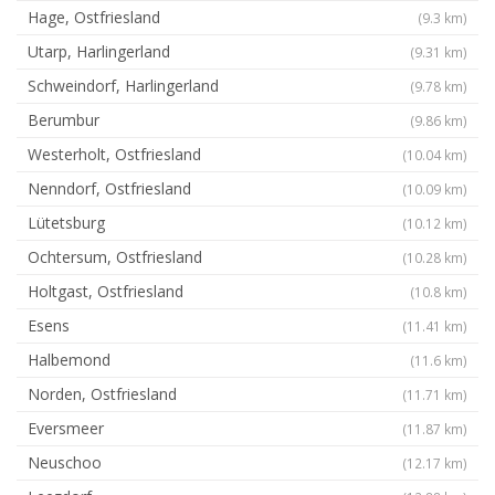
Hage, Ostfriesland
(9.3 km)
Utarp, Harlingerland
(9.31 km)
Schweindorf, Harlingerland
(9.78 km)
Berumbur
(9.86 km)
Westerholt, Ostfriesland
(10.04 km)
Nenndorf, Ostfriesland
(10.09 km)
Lütetsburg
(10.12 km)
Ochtersum, Ostfriesland
(10.28 km)
Holtgast, Ostfriesland
(10.8 km)
Esens
(11.41 km)
Halbemond
(11.6 km)
Norden, Ostfriesland
(11.71 km)
Eversmeer
(11.87 km)
Neuschoo
(12.17 km)