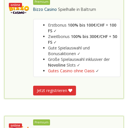
Premium
online
Bizzo Casino
Spielhalle in
Baltrum
Erstbonus
100% bis 100€/CHF
+
100
FS
✓
Zweitbonus
100% bis 300€/CHF
+
50
FS
✓
Gute Spielauswahl und
Bonusaktionen ✓
Große Spielauswahl inklusiver der
Novoline
Slots ✓
Gutes Casino ohne Oasis
✓
Jetzt registrieren
Premium
online