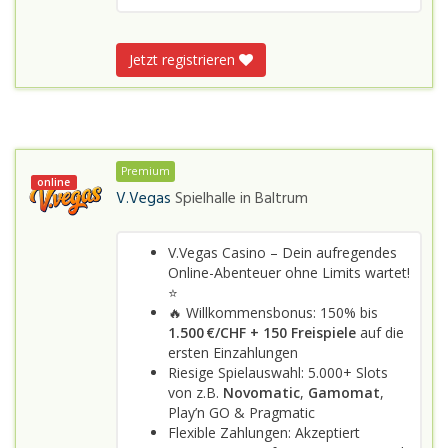
Jetzt registrieren
Premium
online
V.Vegas
Spielhalle in
Baltrum
V.Vegas Casino – Dein aufregendes
Online-Abenteuer ohne Limits wartet!
⭐
🔥 Willkommensbonus: 150% bis
1.500 €/CHF + 150 Freispiele
auf die
ersten Einzahlungen
Riesige Spielauswahl: 5.000+ Slots
von z.B.
Novomatic
,
Gamomat
,
Play’n GO & Pragmatic
Flexible Zahlungen: Akzeptiert