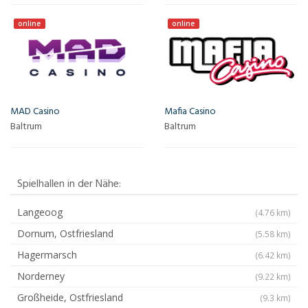
online
online
MAD Casino
Mafia Casino
Baltrum
Baltrum
Spielhallen in der Nähe:
Langeoog
(4.76 km)
Dornum, Ostfriesland
(5.58 km)
Hagermarsch
(6.42 km)
Norderney
(9.22 km)
Großheide, Ostfriesland
(9.3 km)