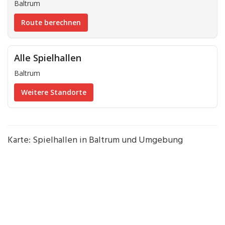
Baltrum
Route berechnen
Alle Spielhallen
Baltrum
Weitere Standorte
Karte: Spielhallen in Baltrum und Umgebung