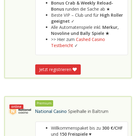
Bonus Crab &
Weekly Reload-
Bonus
runden die Sache ab ★
Beste VIP – Club und für
High Roller
geeignet
✓
Alle Automatenspiele inkl.
Merkur,
Novoline und Bally Spiele ★
>> Hier zum
Cashed Casino
Testbericht
✓
Jetzt registrieren
Premium
online
National Casino
Spielhalle in
Baltrum
Willkommenspaket bis zu
300 €/CHF
und
150 Freispiele ♥