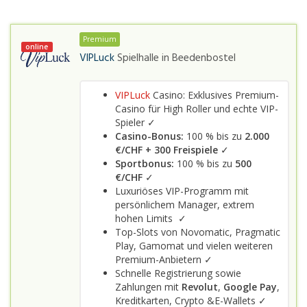
Premium
online
VIPLuck
Spielhalle in
Beedenbostel
VIPLuck
Casino: Exklusives Premium-
Casino für High Roller und echte VIP-
Spieler ✓
Casino-Bonus:
100 % bis zu
2.000
€/CHF + 300 Freispiele
✓
Sportbonus:
100 % bis zu
500
€/CHF
✓
Luxuriöses VIP-Programm mit
persönlichem Manager, extrem
hohen Limits ✓
Top-Slots von Novomatic, Pragmatic
Play, Gamomat und vielen weiteren
Premium-Anbietern ✓
Schnelle Registrierung sowie
Zahlungen mit
Revolut
,
Google Pay
,
Kreditkarten, Crypto &E-Wallets ✓