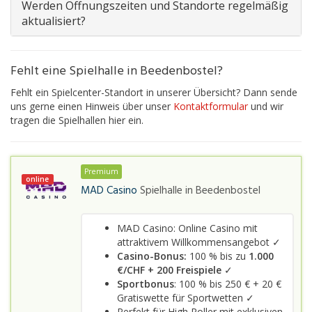
Werden Öffnungszeiten und Standorte regelmäßig
aktualisiert?
Fehlt eine Spielhalle in Beedenbostel?
Fehlt ein Spielcenter-Standort in unserer Übersicht? Dann sende
uns gerne einen Hinweis über unser
Kontaktformular
und wir
tragen die Spielhallen hier ein.
Premium
online
MAD Casino
Spielhalle in
Beedenbostel
MAD Casino: Online Casino mit
attraktivem Willkommensangebot ✓
Casino-Bonus:
100 % bis zu
1.000
€/CHF + 200 Freispiele
✓
Sportbonus
: 100 % bis 250 € + 20 €
Gratiswette für Sportwetten ✓
Perfekt für High Roller mit exklusiven