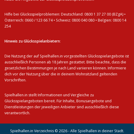
Hilfe bei Glücksspielproblemen: Deutschland: 0800 1 37 27 00 (BZgA) •
Österreich: 0660 / 123 66 74 • Schweiz: 0800 040 080 • Belgien: 0800 14
254
Hinweis zu Glücksspielanbietern
:
Die Nutzung der auf Spielhallen.in vorgestellten Glücksspielangebote ist
ausschließlich Personen ab 18 Jahren gestattet. Bitte beachte, dass die
gesetzlichen Bestimmungen je nach Land variieren können. Informiere
dich vor der Nutzung über die in deinem Wohnsitzland geltenden
Vorschriften.
Spielhallen.in stellt Informationen und Vergleiche zu
Glücksspielangeboten bereit. Für Inhalte, Bonusangebote und
Dienstleistungen der jeweiligen Anbieter sind ausschließlich diese
verantwortlich.
Spielhallen.in Verzeichnis © 2026 - Alle Spielhallen in deiner Stadt.