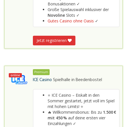
Bonusaktionen ✓
Große Spielauswahl inklusiver der
Novoline
Slots ✓
Gutes Casino ohne Oasis
✓
Jetzt registrieren
Premium
online
ICE Casino
Spielhalle in
Beedenbostel
⭐ ICE Casino – Eiskalt in den
Sommer gestartet, jetzt voll im Spiel
mit hohen Limits! ⭐
🔥 Willkommensbonus: Bis zu
1.500 €
mit 450 %
auf deine ersten vier
Einzahlungen ✓