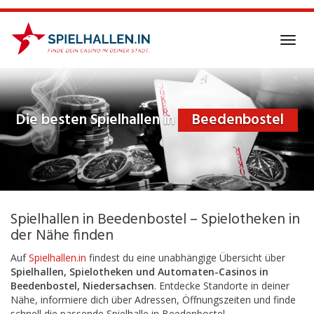
Skip
to
main
Toggl
content
navig
Die besten Spielhallen in
Beedenbostel
Spielhallen in Beedenbostel – Spielotheken in
der Nähe finden
Auf
Spielhallen.in
findest du eine unabhängige Übersicht über
Spielhallen, Spielotheken und Automaten-Casinos in
Beedenbostel, Niedersachsen
. Entdecke Standorte in deiner
Nähe, informiere dich über Adressen, Öffnungszeiten und finde
schnell die passende Spielhalle in Beedenbostel.