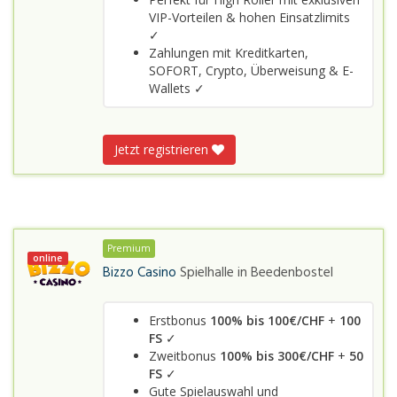
VIP-Vorteilen & hohen Einsatzlimits
✓
Zahlungen mit Kreditkarten,
SOFORT, Crypto, Überweisung & E-
Wallets ✓
Jetzt registrieren
Premium
online
Bizzo Casino
Spielhalle in
Beedenbostel
Erstbonus
100% bis 100€/CHF
+
100
FS
✓
Zweitbonus
100% bis 300€/CHF
+
50
FS
✓
Gute Spielauswahl und