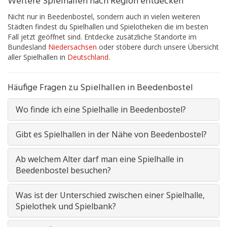
Weitere Spielhallen nach Region entdecken
Nicht nur in Beedenbostel, sondern auch in vielen weiteren
Städten findest du Spielhallen und Spielotheken die im besten
Fall jetzt geöffnet sind. Entdecke zusätzliche Standorte im
Bundesland
Niedersachsen
oder stöbere durch unsere Übersicht
aller Spielhallen in
Deutschland
.
Häufige Fragen zu Spielhallen in Beedenbostel
Wo finde ich eine Spielhalle in Beedenbostel?
Gibt es Spielhallen in der Nähe von Beedenbostel?
Ab welchem Alter darf man eine Spielhalle in
Beedenbostel besuchen?
Was ist der Unterschied zwischen einer Spielhalle,
Spielothek und Spielbank?