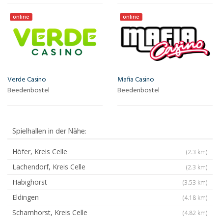
online
online
Verde Casino
Mafia Casino
Beedenbostel
Beedenbostel
Spielhallen in der Nähe:
Höfer, Kreis Celle
(2.3 km)
Lachendorf, Kreis Celle
(2.3 km)
Habighorst
(3.53 km)
Eldingen
(4.18 km)
Scharnhorst, Kreis Celle
(4.82 km)