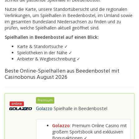
Nutze die Karte, unsere Standortübersicht und die regionalen
Verlinkungen, um Spielhallen in Beedenbostel, im Umland sowie
im gesamten Bundesland Niedersachsen zu finden und zu
prüfen, welche Spielhallen aktuell geöffnet sind.
Spielhallen in Beedenbostel auf einen Blick:
Karte & Standortsuche ✓
Spielotheken in der Nähe ✓
Anbieter & Wegbeschreibung ✓
Beste Online-Spielhallen aus Beedenbostel mit
Casinobonus August 2026
Premium
online
Golazzo
Spielhalle in
Beedenbostel
Golazzo
: Premium Online Casino mit
großem Sportsbook und exklusiven
Bonusaktionen ✓