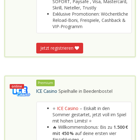
SOFORT, Paysafe , Visa, Mastercard,
Skrill, Neteller, Trustly
Exklusive Promotionen: Wöchentliche
Reload-Boni, Freispiele, Cashback &
VIP-Programm
Jetzt registrieren
Premium
online
ICE Casino
Spielhalle in
Beedenbostel
⭐
ICE Casino
– Eiskalt in den
Sommer gestartet, jetzt voll im Spiel
mit hohen Limits! ⭐
🔥 Willkommensbonus: Bis zu
1.500 €
mit 450 %
auf deine ersten vier
Einzahlungen ✓