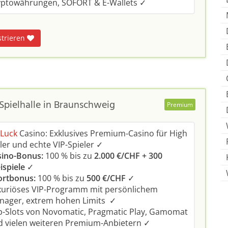
yptowährungen, SOFORT & E-Wallets ✓
istrieren
Spielhalle in
Braunschweig
Premium
PLuck
Casino: Exklusives Premium-Casino für High
ler und echte VIP-Spieler ✓
sino-Bonus:
100 % bis zu
2.000 €/CHF + 300
ispiele
✓
ortbonus:
100 % bis zu
500 €/CHF
✓
xuriöses VIP-Programm mit persönlichem
nager, extrem hohen Limits ✓
p-Slots von Novomatic, Pragmatic Play, Gamomat
d vielen weiteren Premium-Anbietern ✓