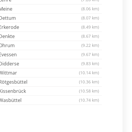
Meine
(8.06 km)
Dettum
(8.07 km)
Erkerode
(8.49 km)
Denkte
(8.67 km)
Ohrum
(9.22 km)
Evessen
(9.67 km)
Didderse
(9.83 km)
Wittmar
(10.14 km)
Rötgesbüttel
(10.36 km)
Kissenbrück
(10.58 km)
Wasbüttel
(10.74 km)