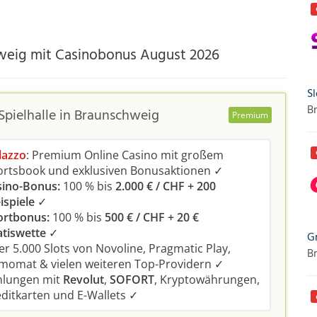
hweig mit Casinobonus August 2026
S
B
Spielhalle in
Braunschweig
Premium
lazzo
: Premium Online Casino mit großem
ortsbook und exklusiven Bonusaktionen ✓
sino-Bonus:
100 % bis
2.000 € / CHF + 200
ispiele
✓
ortbonus:
100 % bis
500 € / CHF + 20 €
atiswette
✓
G
r 5.000 Slots von Novoline, Pragmatic Play,
B
momat & vielen weiteren Top-Providern ✓
hlungen mit
Revolut
,
SOFORT
, Kryptowährungen,
ditkarten und E-Wallets ✓