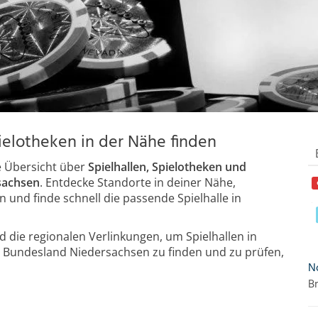
ielotheken in der Nähe finden
e Übersicht über
Spielhallen, Spielotheken und
sachsen
. Entdecke Standorte in deiner Nähe,
 und finde schnell die passende Spielhalle in
d die regionalen Verlinkungen, um Spielhallen in
Bundesland Niedersachsen zu finden und zu prüfen,
N
B