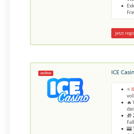
Exk
Fr
Jetzt reg
ICE Casi
online
⭐
I
vol
🔥
dei
🎁
Fa
🎰