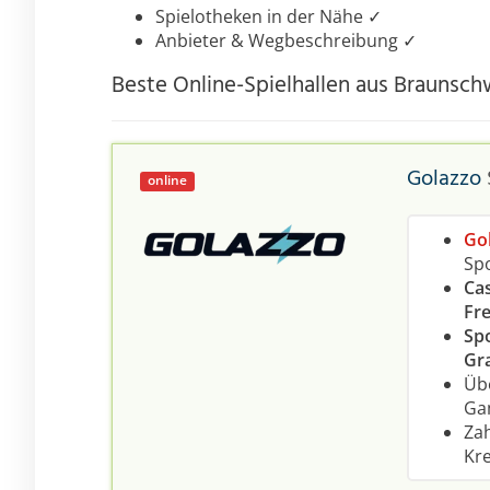
Spielotheken in der Nähe ✓
Anbieter & Wegbeschreibung ✓
Beste Online-Spielhallen aus Braunsc
Golazzo
online
Go
Sp
Ca
Fre
Sp
Gr
Übe
Ga
Za
Kre