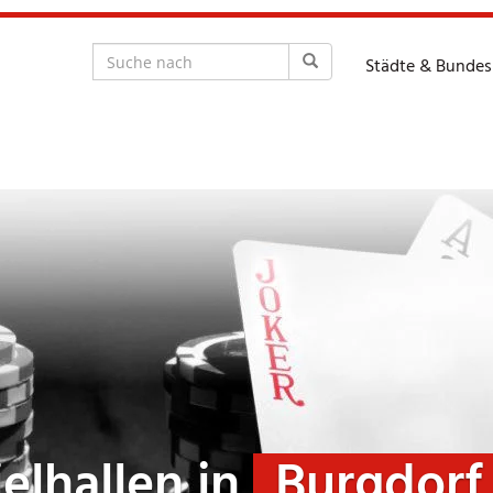
Städte & Bundes
elhallen in
Burgdorf 