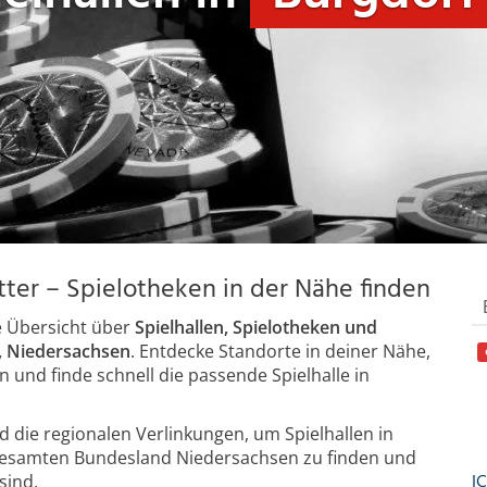
itter – Spielotheken in der Nähe finden
e Übersicht über
Spielhallen, Spielotheken und
r, Niedersachsen
. Entdecke Standorte in deiner Nähe,
 und finde schnell die passende Spielhalle in
d die regionalen Verlinkungen, um Spielhallen in
 gesamten Bundesland Niedersachsen zu finden und
I
sind.