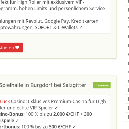
fekt für High Roller mit exklusivem VIP-
ogramm, hohen Limits und persönlichem Service
lungen mit Revolut, Google Pay, Kreditkarten,
yptowährungen, SOFORT & E-Wallets ✓
istrieren
Spielhalle in
Burgdorf bei Salzgitter
Premium
PLuck
Casino: Exklusives Premium-Casino für High
ler und echte VIP-Spieler ✓
sino-Bonus:
100 % bis zu
2.000 €/CHF + 300
ispiele
✓
ortbonus:
100 % bis zu
500 €/CHF
✓