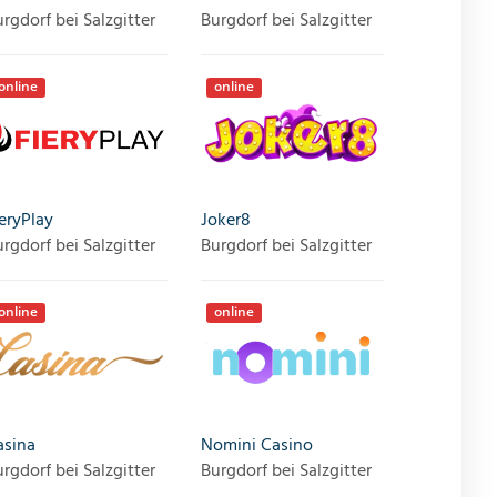
rgdorf bei Salzgitter
Burgdorf bei Salzgitter
online
online
eryPlay
Joker8
rgdorf bei Salzgitter
Burgdorf bei Salzgitter
online
online
asina
Nomini Casino
rgdorf bei Salzgitter
Burgdorf bei Salzgitter