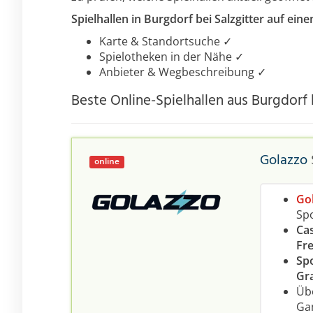
Spielhallen in Burgdorf bei Salzgitter auf einen
Karte & Standortsuche ✓
Spielotheken in der Nähe ✓
Anbieter & Wegbeschreibung ✓
Beste Online-Spielhallen aus Burgdorf
Golazzo
online
Go
Sp
Ca
Fre
Sp
Gr
Übe
Ga