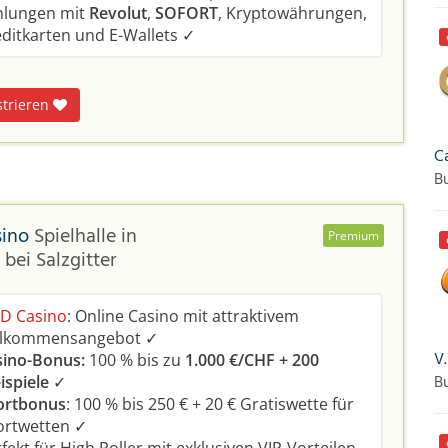
hlungen mit
Revolut
,
SOFORT
, Kryptowährungen,
ditkarten und E-Wallets ✓
istrieren
C
Bu
ino
Spielhalle in
Premium
bei Salzgitter
D Casino
: Online Casino mit attraktivem
llkommensangebot ✓
V
sino-Bonus:
100 % bis zu
1.000 €/CHF + 200
Bu
ispiele
✓
ortbonus
: 100 % bis 250 € + 20 € Gratiswette für
ortwetten ✓