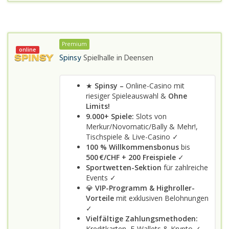
Premium
online
Spinsy
Spielhalle in
Deensen
★
Spinsy –
Online-Casino mit
riesiger Spieleauswahl &
Ohne
Limits
!
9.000+ Spiele:
Slots von
Merkur/Novomatic/Bally & Mehr!,
Tischspiele & Live-Casino ✓
100 % Willkommensbonus
bis
500 €/CHF + 200 Freispiele
✓
Sportwetten-Sektion
für zahlreiche
Events ✓
💎
VIP-Programm & Highroller-
Vorteile
mit exklusiven Belohnungen
✓
Vielfältige Zahlungsmethoden:
Kreditkarten, E-Wallets & Krypto ✓