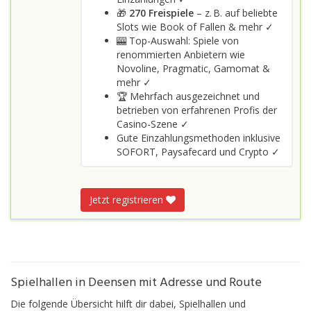
🎁
270 Freispiele
– z. B. auf beliebte
Slots wie Book of Fallen & mehr ✓
🎰 Top-Auswahl: Spiele von
renommierten Anbietern wie
Novoline, Pragmatic, Gamomat &
mehr ✓
🏆 Mehrfach ausgezeichnet und
betrieben von erfahrenen Profis der
Casino-Szene ✓
Gute Einzahlungsmethoden inklusive
SOFORT, Paysafecard und Crypto ✓
Jetzt registrieren
Spielhallen in Deensen mit Adresse und Route
Die folgende Übersicht hilft dir dabei, Spielhallen und