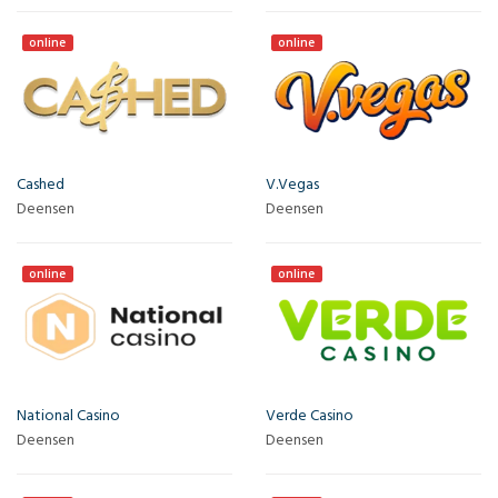
online
online
Cashed
V.Vegas
Deensen
Deensen
online
online
National Casino
Verde Casino
Deensen
Deensen