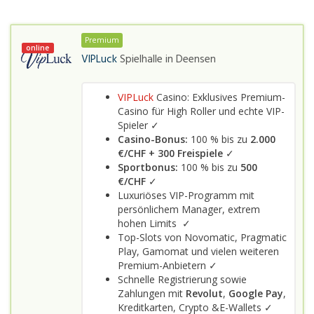
Premium
online
VIPLuck
Spielhalle in
Deensen
VIPLuck
Casino: Exklusives Premium-
Casino für High Roller und echte VIP-
Spieler ✓
Casino-Bonus:
100 % bis zu
2.000
€/CHF + 300 Freispiele
✓
Sportbonus:
100 % bis zu
500
€/CHF
✓
Luxuriöses VIP-Programm mit
persönlichem Manager, extrem
hohen Limits ✓
Top-Slots von Novomatic, Pragmatic
Play, Gamomat und vielen weiteren
Premium-Anbietern ✓
Schnelle Registrierung sowie
Zahlungen mit
Revolut
,
Google Pay
,
Kreditkarten, Crypto &E-Wallets ✓