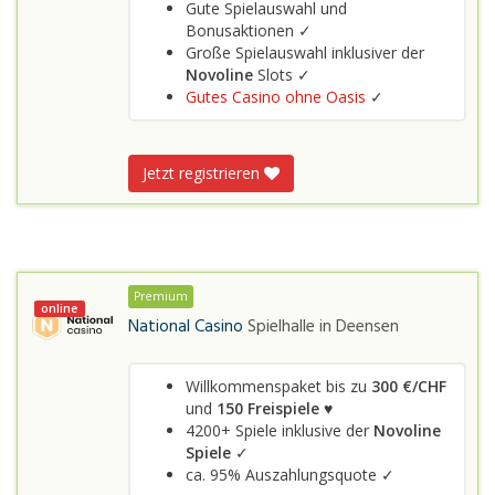
Gute Spielauswahl und
Bonusaktionen ✓
Große Spielauswahl inklusiver der
Novoline
Slots ✓
Gutes Casino ohne Oasis
✓
Jetzt registrieren
Premium
online
National Casino
Spielhalle in
Deensen
Willkommenspaket bis zu
300 €/CHF
und
150 Freispiele ♥
4200+ Spiele inklusive der
Novoline
Spiele
✓
ca. 95% Auszahlungsquote ✓