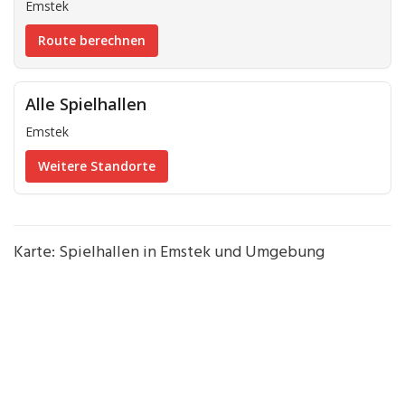
Emstek
Route berechnen
Alle Spielhallen
Emstek
Weitere Standorte
Karte: Spielhallen in Emstek und Umgebung