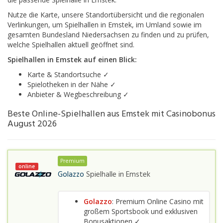
Nutze die Karte, unsere Standortübersicht und die regionalen
Verlinkungen, um Spielhallen in Emstek, im Umland sowie im
gesamten Bundesland Niedersachsen zu finden und zu prüfen,
welche Spielhallen aktuell geöffnet sind.
Spielhallen in Emstek auf einen Blick:
Karte & Standortsuche ✓
Spielotheken in der Nähe ✓
Anbieter & Wegbeschreibung ✓
Beste Online-Spielhallen aus Emstek mit Casinobonus
August 2026
Premium
online
Golazzo
Spielhalle in
Emstek
Golazzo
: Premium Online Casino mit
großem Sportsbook und exklusiven
Bonusaktionen ✓