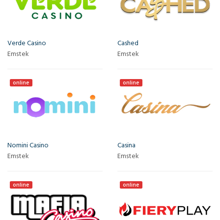
Verde Casino
Cashed
Emstek
Emstek
online
online
Nomini Casino
Casina
Emstek
Emstek
online
online