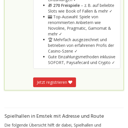
🎁
270 Freispiele
– z. B. auf beliebte
Slots wie Book of Fallen & mehr ✓
🎰 Top-Auswahl: Spiele von
renommierten Anbietern wie
Novoline, Pragmatic, Gamomat &
mehr ✓
🏆 Mehrfach ausgezeichnet und
betrieben von erfahrenen Profis der
Casino-Szene ✓
Gute Einzahlungsmethoden inklusive
SOFORT, Paysafecard und Crypto ✓
Jetzt registrieren
Spielhallen in Emstek mit Adresse und Route
Die folgende Übersicht hilft dir dabei, Spielhallen und