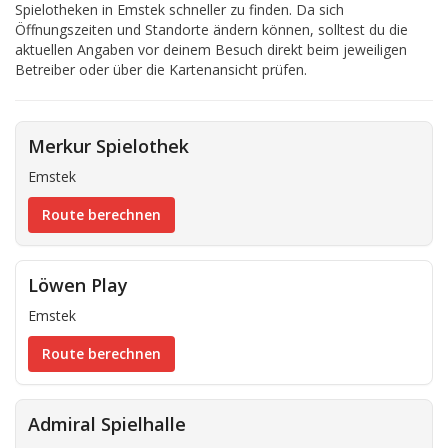
Spielotheken in Emstek schneller zu finden. Da sich
Öffnungszeiten und Standorte ändern können, solltest du die
aktuellen Angaben vor deinem Besuch direkt beim jeweiligen
Betreiber oder über die Kartenansicht prüfen.
Merkur Spielothek
Emstek
Route berechnen
Löwen Play
Emstek
Route berechnen
Admiral Spielhalle