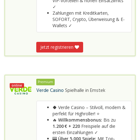
VIP-Vorteilen & hohen Einsatzlimits
✓
Zahlungen mit Kreditkarten,
SOFORT, Crypto, Überweisung & E-
Wallets ✓
Jetzt registrieren
Premium
online
Verde Casino
Spielhalle in
Emstek
🍀
Verde Casino – Stilvoll, modern &
perfekt für Highroller! ⭐
🔥
Willkommensbonus:
Bis zu
1.200 € + 220
Freispiele auf die
ersten Einzahlungen ✓
🎰
Über 5.000 Spiele:
Mit Top-