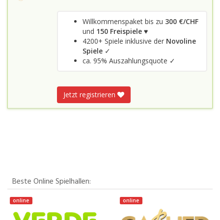
Willkommenspaket bis zu
300 €/CHF
und
150 Freispiele ♥
4200+ Spiele inklusive der
Novoline
Spiele
✓
ca. 95% Auszahlungsquote ✓
Jetzt registrieren
Beste Online Spielhallen:
online
online