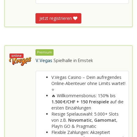
Jetzt registrieren
Premium
online
V.Vegas
Spielhalle in
Emstek
V.Vegas Casino – Dein aufregendes
Online-Abenteuer ohne Limits wartet!
⭐
🔥 Willkommensbonus: 150% bis
1.500 €/CHF + 150 Freispiele
auf die
ersten Einzahlungen
Riesige Spielauswahl: 5.000+ Slots
von z.B.
Novomatic
,
Gamomat
,
Play’n GO & Pragmatic
Flexible Zahlungen: Akzeptiert