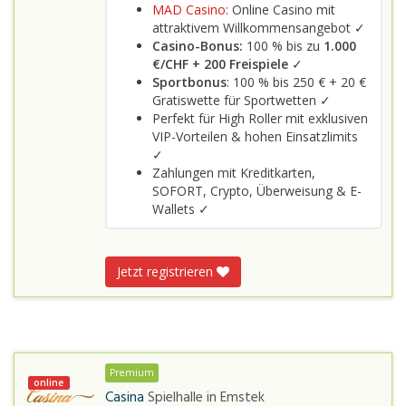
MAD Casino
: Online Casino mit
attraktivem Willkommensangebot ✓
Casino-Bonus:
100 % bis zu
1.000
€/CHF + 200 Freispiele
✓
Sportbonus
: 100 % bis 250 € + 20 €
Gratiswette für Sportwetten ✓
Perfekt für High Roller mit exklusiven
VIP-Vorteilen & hohen Einsatzlimits
✓
Zahlungen mit Kreditkarten,
SOFORT, Crypto, Überweisung & E-
Wallets ✓
Jetzt registrieren
Premium
online
Casina
Spielhalle in
Emstek