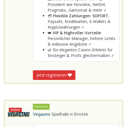
Providern wie Novoline, NetEnt,
Pragmatic, Gamomat & mehr ✓
💳
Flexible Zahlungen:
SOFORT
,
Paysafe, Kreditkarten, E-Wallets &
Kryptowährungen ✓
👑
VIP & Highroller-Vorteile:
Persönlicher Manager, höhere Limits
& exklusive Angebote ✓
🌿 Ein elegantes Casino-Erlebnis für
Einsteiger & Profis gleichermaßen ✓
Jetzt registrieren
Premium
online
Vegasino
Spielhalle in
Emstek