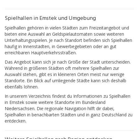
Spielhallen in Emstek und Umgebung
Spielhallen gehören in vielen Städten zum Freizeitangebot und
bieten eine Auswahl an Geldspielautomaten sowie weiteren
Unterhaltungsspielen. Je nach Standort befinden sich Spielhallen
häufig in Innenstädten, in Gewerbegebieten oder an gut
erreichbaren Hauptverkehrsstraßen.
Das Angebot kann sich je nach Größe der Stadt unterscheiden.
Während in größeren Städten oft mehrere Spielhallen zur
Auswahl stehen, gibt es in kleineren Orten meist nur wenige
Standorte. Ein Blick auf umliegende Städte kann sich deshalb
ebenfalls lohnen.
In unserem Verzeichnis findest du Informationen zu Spielhallen
in Emstek sowie weitere Standorte im Bundesland
Niedersachsen. Die regionale Navigation hilft dir dabei,
Spielhallen in benachbarten Städten und in ganz Deutschland zu
entdecken.