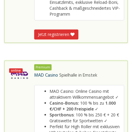
Einsatzlimits, exklusive Reload-Boni,
Cashback & maßgeschneidertes VIP-
Programm
Jetzt registrieren
Premium
online
MAD Casino
Spielhalle in
Emstek
MAD Casino: Online Casino mit
attraktivem Willkommensangebot ✓
Casino-Bonus:
100 % bis zu
1.000
€/CHF + 200 Freispiele
✓
Sportbonus
: 100 % bis 250 € + 20 €
Gratiswette für Sportwetten ✓
Perfekt für High Roller mit exklusiven