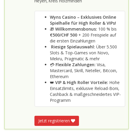
Heyen, Kreis Holzminden
Wyns Casino – Exklusives Online
Spielhalle für High Roller & VIPs!
🎁
Willkommensbonus:
100 % bis
€500/CHF 500
+ 200 Freispiele auf
die ersten Einzahlungen
Riesige Spielauswahl:
Über 5.500
Slots & Top-Games von Novo,
Mekru, Pragmatic & mehr
💳
Flexible Zahlungen:
Visa,
Mastercard, Skrill, Neteller, Bitcoin,
Ethereum
👑
VIP & High Roller Vorteile:
Hohe
Einsatzlimits, exklusive Reload-Boni,
Cashback & maßgeschneidertes VIP-
Programm
Jetzt registrieren