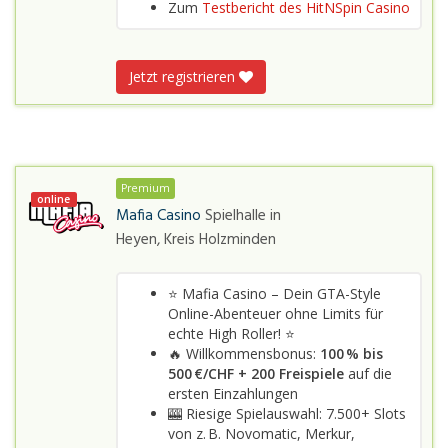
Zum
Testbericht des HitNSpin Casino
Jetzt registrieren
Premium
online
Mafia Casino
Spielhalle in
Heyen, Kreis Holzminden
⭐ Mafia Casino – Dein GTA-Style
Online-Abenteuer ohne Limits für
echte High Roller! ⭐
🔥 Willkommensbonus:
100 % bis
500 €/CHF + 200 Freispiele
auf die
ersten Einzahlungen
🎰 Riesige Spielauswahl: 7.500+ Slots
von z. B. Novomatic, Merkur,