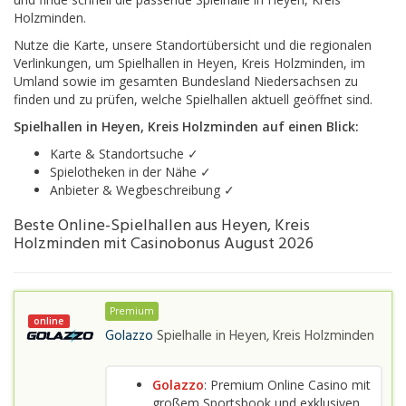
Holzminden.
Nutze die Karte, unsere Standortübersicht und die regionalen
Verlinkungen, um Spielhallen in Heyen, Kreis Holzminden, im
Umland sowie im gesamten Bundesland Niedersachsen zu
finden und zu prüfen, welche Spielhallen aktuell geöffnet sind.
Spielhallen in Heyen, Kreis Holzminden auf einen Blick:
Karte & Standortsuche ✓
Spielotheken in der Nähe ✓
Anbieter & Wegbeschreibung ✓
Beste Online-Spielhallen aus Heyen, Kreis
Holzminden mit Casinobonus August 2026
Premium
online
Golazzo
Spielhalle in
Heyen, Kreis Holzminden
Golazzo
: Premium Online Casino mit
großem Sportsbook und exklusiven