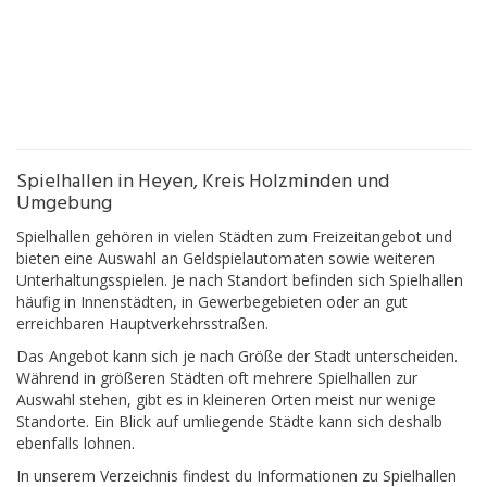
Spielhallen in Heyen, Kreis Holzminden und
Umgebung
Spielhallen gehören in vielen Städten zum Freizeitangebot und
bieten eine Auswahl an Geldspielautomaten sowie weiteren
Unterhaltungsspielen. Je nach Standort befinden sich Spielhallen
häufig in Innenstädten, in Gewerbegebieten oder an gut
erreichbaren Hauptverkehrsstraßen.
Das Angebot kann sich je nach Größe der Stadt unterscheiden.
Während in größeren Städten oft mehrere Spielhallen zur
Auswahl stehen, gibt es in kleineren Orten meist nur wenige
Standorte. Ein Blick auf umliegende Städte kann sich deshalb
ebenfalls lohnen.
In unserem Verzeichnis findest du Informationen zu Spielhallen