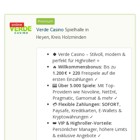
Premium
online
Verde Casino
Spielhalle in
Heyen, Kreis Holzminden
🍀
Verde Casino – Stilvoll, modern &
perfekt für Highroller! ⭐
🔥
Willkommensbonus:
Bis zu
1.200 € + 220
Freispiele auf die
ersten Einzahlungen ✓
🎰
Über 5.000 Spiele:
Mit Top-
Providern wie Novoline, NetEnt,
Pragmatic, Gamomat & mehr ✓
💳
Flexible Zahlungen:
SOFORT
,
Paysafe, Kreditkarten, E-Wallets &
Kryptowährungen ✓
👑
VIP & Highroller-Vorteile:
Persönlicher Manager, höhere Limits
& exklusive Angebote ✓