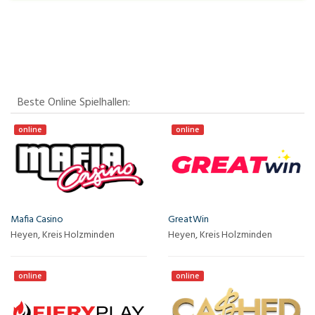
Beste Online Spielhallen:
online
online
Mafia Casino
GreatWin
Heyen, Kreis Holzminden
Heyen, Kreis Holzminden
online
online