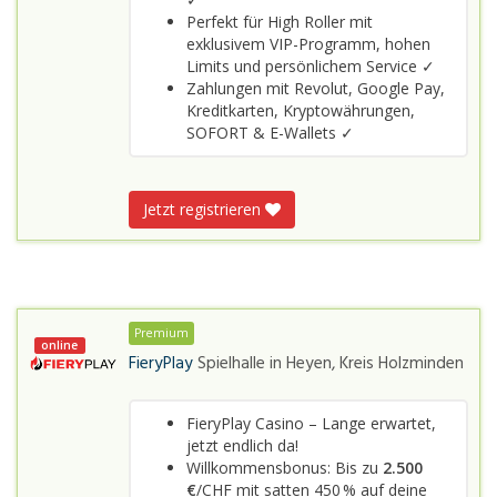
Perfekt für High Roller mit
exklusivem VIP-Programm, hohen
Limits und persönlichem Service ✓
Zahlungen mit Revolut, Google Pay,
Kreditkarten, Kryptowährungen,
SOFORT & E-Wallets ✓
Jetzt registrieren
Premium
online
FieryPlay
Spielhalle in
Heyen, Kreis Holzminden
FieryPlay Casino – Lange erwartet,
jetzt endlich da!
Willkommensbonus: Bis zu
2.500
€
/CHF mit satten 450 % auf deine