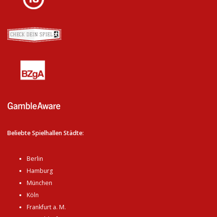
Beliebte Spielhallen Städte:
Berlin
Hamburg
München
Köln
Frankfurt a. M.