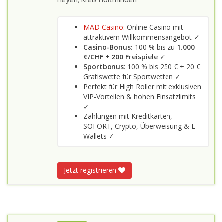
Heyen, Kreis Holzminden
MAD Casino
: Online Casino mit
attraktivem Willkommensangebot ✓
Casino-Bonus:
100 % bis zu
1.000
€/CHF + 200 Freispiele
✓
Sportbonus
: 100 % bis 250 € + 20 €
Gratiswette für Sportwetten ✓
Perfekt für High Roller mit exklusiven
VIP-Vorteilen & hohen Einsatzlimits
✓
Zahlungen mit Kreditkarten,
SOFORT, Crypto, Überweisung & E-
Wallets ✓
Jetzt registrieren