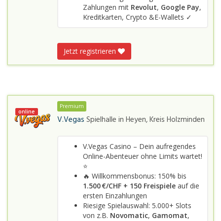
Zahlungen mit
Revolut
,
Google Pay
,
Kreditkarten, Crypto &E-Wallets ✓
Jetzt registrieren
Premium
online
V.Vegas
Spielhalle in
Heyen, Kreis Holzminden
V.Vegas Casino – Dein aufregendes
Online-Abenteuer ohne Limits wartet!
⭐
🔥 Willkommensbonus: 150% bis
1.500 €/CHF + 150 Freispiele
auf die
ersten Einzahlungen
Riesige Spielauswahl: 5.000+ Slots
von z.B.
Novomatic
,
Gamomat
,