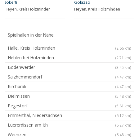
Joker8
Golazzo
Heyen, Kreis Holzminden
Heyen, Kreis Holzminden
Spielhallen in der Nähe:
Halle, Kreis Holzminden
(2.66 km)
Hehlen bei Holzminden
(2.71 km)
Bodenwerder
(3.45 km)
Salzhemmendorf
(4.47 km)
Kirchbrak
(4.47 km)
Dielmissen
(5.48 km)
Pegestorf
(5.81 km)
Emmerthal, Niedersachsen
(6.12 km)
Lüererdissen am Ith
(6.27 km)
Weenzen
(6.48 km)