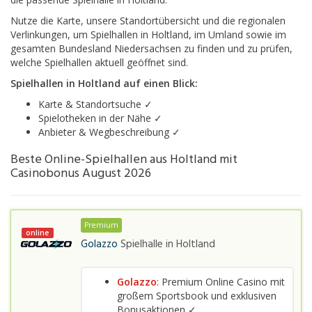
Nutze die Karte, unsere Standortübersicht und die regionalen
Verlinkungen, um Spielhallen in Holtland, im Umland sowie im
gesamten Bundesland Niedersachsen zu finden und zu prüfen,
welche Spielhallen aktuell geöffnet sind.
Spielhallen in Holtland auf einen Blick:
Karte & Standortsuche ✓
Spielotheken in der Nähe ✓
Anbieter & Wegbeschreibung ✓
Beste Online-Spielhallen aus Holtland mit
Casinobonus August 2026
Premium
online
Golazzo
Spielhalle in
Holtland
Golazzo
: Premium Online Casino mit
großem Sportsbook und exklusiven
Bonusaktionen ✓