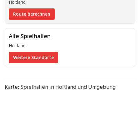
Holtland
Route berechnen
Alle Spielhallen
Holtland
Weitere Standorte
Karte: Spielhallen in Holtland und Umgebung