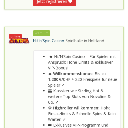
Jetzt registrieren
Premium
online
Hit’n’Spin Casino
Spielhalle in
Holtland
★ Hit’N’Spin Casino – Für Spieler mit
Anspruch: Hohe Limits & exklusiver
VIP-Bonus!
🔥
Willkommensbonus:
Bis zu
1.200 €/CHF
+ 220 Freispiele für neue
Spieler ✓
🎰 Klassiker wie Sizzling Hot &
weitere Top-Slots von Novoline &
Co.
✓
💎
Highroller willkommen:
Hohe
Einsatzlimits & Schnelle Spins & Kein
Warten ✓
👑 Exklusives VIP-Programm und