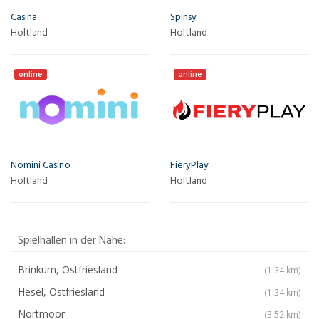
Casina
Spinsy
Holtland
Holtland
online
online
Nomini Casino
FieryPlay
Holtland
Holtland
Spielhallen in der Nähe:
Brinkum, Ostfriesland
(1.34 km)
Hesel, Ostfriesland
(1.34 km)
Nortmoor
(3.52 km)