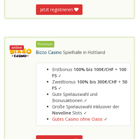
Jetzt registrieren
Premium
online
Bizzo Casino
Spielhalle in
Holtland
Erstbonus
100% bis 100€/CHF
+
100
FS
✓
Zweitbonus
100% bis 300€/CHF
+
50
FS
✓
Gute Spielauswahl und
Bonusaktionen ✓
Große Spielauswahl inklusiver der
Novoline
Slots ✓
Gutes Casino ohne Oasis
✓