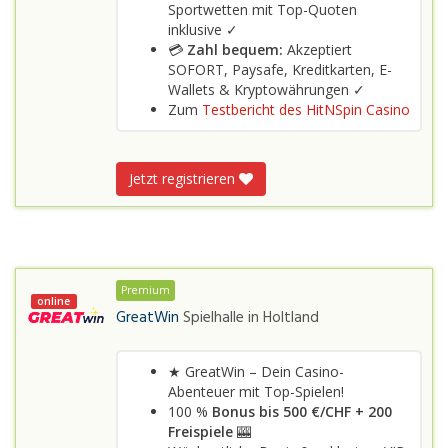
Sportwetten mit Top-Quoten
inklusive ✓
💳
Zahl bequem:
Akzeptiert
SOFORT, Paysafe, Kreditkarten, E-
Wallets & Kryptowährungen ✓
Zum
Testbericht des HitNSpin Casino
Jetzt registrieren
Premium
online
GreatWin
Spielhalle in
Holtland
★ GreatWin – Dein Casino-
Abenteuer mit Top-Spielen!
100 %
Bonus bis 500 €/CHF + 200
Freispiele
🎰