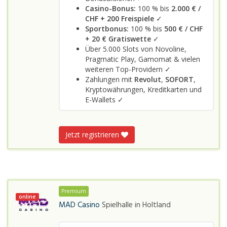
Casino-Bonus:
100 % bis
2.000 € /
CHF + 200 Freispiele
✓
Sportbonus:
100 % bis
500 € / CHF
+ 20 € Gratiswette
✓
Über 5.000 Slots von Novoline,
Pragmatic Play, Gamomat & vielen
weiteren Top-Providern ✓
Zahlungen mit
Revolut
,
SOFORT
,
Kryptowährungen, Kreditkarten und
E-Wallets ✓
Jetzt registrieren
Premium
online
MAD Casino
Spielhalle in
Holtland