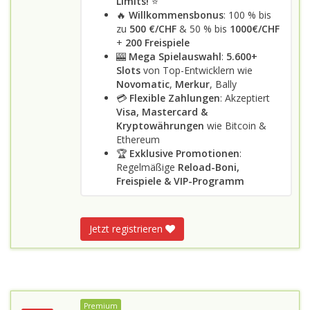
Limits!
⭐
🔥
Willkommensbonus
: 100 % bis
zu
500 €/CHF
& 50 % bis
1000€/CHF
+
200 Freispiele
🎰
Mega Spielauswahl
:
5.600+
Slots
von Top-Entwicklern wie
Novomatic
,
Merkur
, Bally
💳
Flexible Zahlungen
: Akzeptiert
Visa, Mastercard &
Kryptowährungen
wie Bitcoin &
Ethereum
🏆
Exklusive Promotionen
:
Regelmäßige
Reload-Boni,
Freispiele & VIP-Programm
Jetzt registrieren
Premium