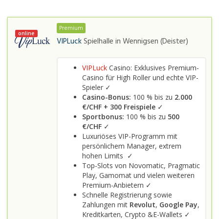
Premium
online
VIPLuck
Spielhalle in
Wennigsen (Deister)
VIPLuck
Casino: Exklusives Premium-
Casino für High Roller und echte VIP-
Spieler ✓
Casino-Bonus:
100 % bis zu
2.000
€/CHF + 300 Freispiele
✓
Sportbonus:
100 % bis zu
500
€/CHF
✓
Luxuriöses VIP-Programm mit
persönlichem Manager, extrem
hohen Limits ✓
Top-Slots von Novomatic, Pragmatic
Play, Gamomat und vielen weiteren
Premium-Anbietern ✓
Schnelle Registrierung sowie
Zahlungen mit
Revolut
,
Google Pay
,
Kreditkarten, Crypto &E-Wallets ✓