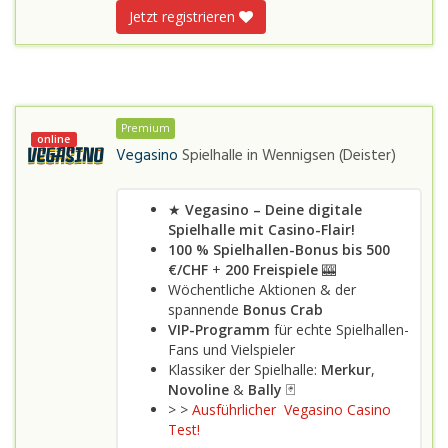
Jetzt registrieren
Premium
online
Vegasino
Spielhalle in
Wennigsen (Deister)
★
Vegasino – Deine digitale
Spielhalle mit Casino-Flair!
100 % Spielhallen-Bonus bis 500
€/CHF
+
200 Freispiele
🎰
Wöchentliche Aktionen & der
spannende
Bonus Crab
VIP-Programm
für echte Spielhallen-
Fans und Vielspieler
Klassiker der Spielhalle:
Merkur
,
Novoline
&
Bally
🃏
> >
Ausführlicher Vegasino Casino
Test!