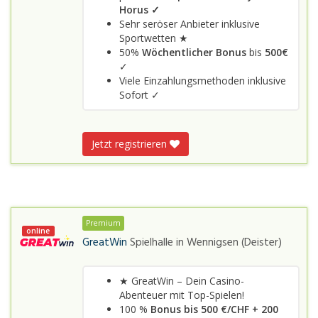
Horus ✓
Sehr seröser Anbieter inklusive
Sportwetten ★
50%
Wöchentlicher Bonus
bis
500€
✓
Viele Einzahlungsmethoden inklusive
Sofort ✓
Jetzt registrieren
Premium
online
GreatWin
Spielhalle in
Wennigsen (Deister)
★ GreatWin – Dein Casino-
Abenteuer mit Top-Spielen!
100 %
Bonus bis 500 €/CHF + 200