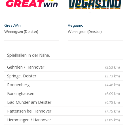
GreatWin
Vegasino
Wennigsen (Deister)
Wennigsen (Deister)
Spielhallen in der Nähe:
Gehrden / Hannover
(3.53 km)
Springe, Deister
(3.73 km)
Ronnenberg
(4.46 km)
Barsinghausen
(6.09 km)
Bad Münder am Deister
(6.75 km)
Pattensen bei Hannover
(7.75 km)
Hemmingen / Hannover
(7.85 km)