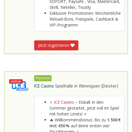
SOFORT, Paysafe , Visa, Mastercard,
Skrill, Neteller, Trustly
Exklusive Promotionen: Wöchentliche
Reload-Boni, Freispiele, Cashback &
VIP-Programm
Jetzt registrieren
Premium
online
ICE Casino
Spielhalle in
Wennigsen (Deister)
⭐
ICE Casino
– Eiskalt in den
Sommer gestartet, jetzt voll im Spiel
mit hohen Limits! ⭐
🔥 Willkommensbonus: Bis zu
1.500 €
mit 450 %
auf deine ersten vier
Einzahlungen ✓