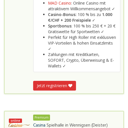
MAD Casino
: Online Casino mit
attraktivem Willkommensangebot ✓
Casino-Bonus:
100 % bis zu
1.000
€/CHF + 200 Freispiele
✓
Sportbonus
: 100 % bis 250 € + 20 €
Gratiswette für Sportwetten ✓
Perfekt für High Roller mit exklusiven
VIP-Vorteilen & hohen Einsatzlimits
✓
Zahlungen mit Kreditkarten,
SOFORT, Crypto, Überweisung & E-
Wallets ✓
Jetzt registrieren
Premium
online
Casina
Spielhalle in
Wennigsen (Deister)