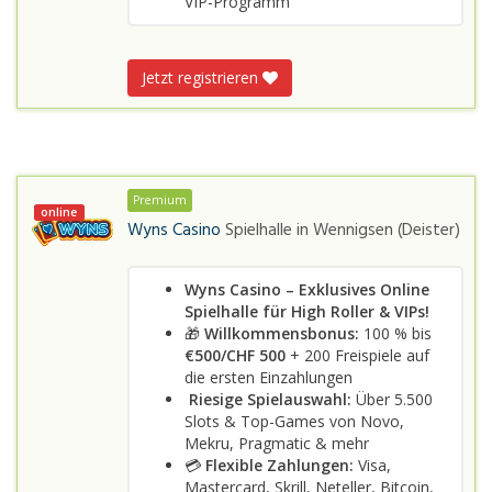
VIP-Programm
Jetzt registrieren
Premium
online
Wyns Casino
Spielhalle in
Wennigsen (Deister)
Wyns Casino – Exklusives Online
Spielhalle für High Roller & VIPs!
🎁
Willkommensbonus:
100 % bis
€500/CHF 500
+ 200 Freispiele auf
die ersten Einzahlungen
Riesige Spielauswahl:
Über 5.500
Slots & Top-Games von Novo,
Mekru, Pragmatic & mehr
💳
Flexible Zahlungen:
Visa,
Mastercard, Skrill, Neteller, Bitcoin,