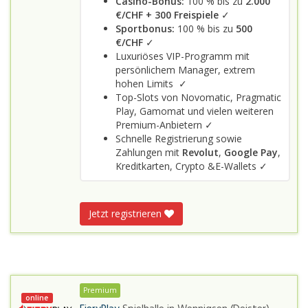
Casino-Bonus:
100 % bis zu
2.000
€/CHF + 300 Freispiele
✓
Sportbonus:
100 % bis zu
500
€/CHF
✓
Luxuriöses VIP-Programm mit
persönlichem Manager, extrem
hohen Limits ✓
Top-Slots von Novomatic, Pragmatic
Play, Gamomat und vielen weiteren
Premium-Anbietern ✓
Schnelle Registrierung sowie
Zahlungen mit
Revolut
,
Google Pay
,
Kreditkarten, Crypto &E-Wallets ✓
Jetzt registrieren
Premium
online