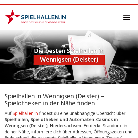
Skip
to
main
Toggl
content
navig
Die besten Spielhallen in
Wennigsen (Deister)
Spielhallen in Wennigsen (Deister) –
Spielotheken in der Nähe finden
Auf
Spielhallen.in
findest du eine unabhängige Übersicht über
Spielhallen, Spielotheken und Automaten-Casinos in
Wennigsen (Deister), Niedersachsen
. Entdecke Standorte in
deiner Nähe, informiere dich über Adressen, Öffnungszeiten und
finde schnell die passende Spielhalle in Wennigsen (Deister).