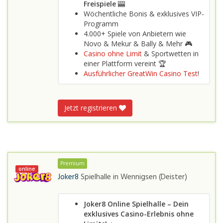
Freispiele
🎰
Wöchentliche Bonis & exklusives VIP-
Programm
4.000+ Spiele von Anbietern wie
Novo & Mekur & Bally & Mehr 🎮
Casino ohne Limit
& Sportwetten in
einer Plattform vereint 🏆
Ausführlicher GreatWin Casino Test
!
Jetzt registrieren
Premium
online
Joker8
Spielhalle in
Wennigsen (Deister)
Joker8 Online Spielhalle – Dein
exklusives Casino-Erlebnis ohne