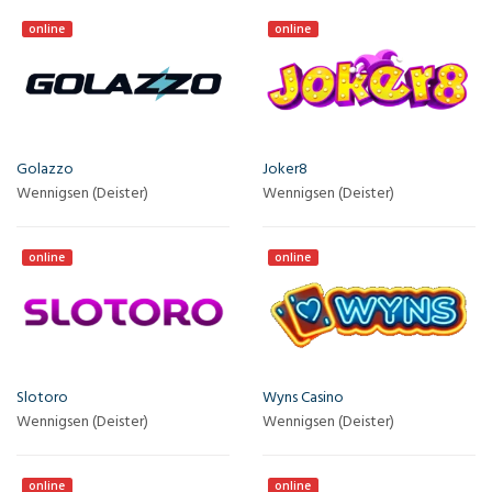
online
online
Golazzo
Joker8
Wennigsen (Deister)
Wennigsen (Deister)
online
online
Slotoro
Wyns Casino
Wennigsen (Deister)
Wennigsen (Deister)
online
online