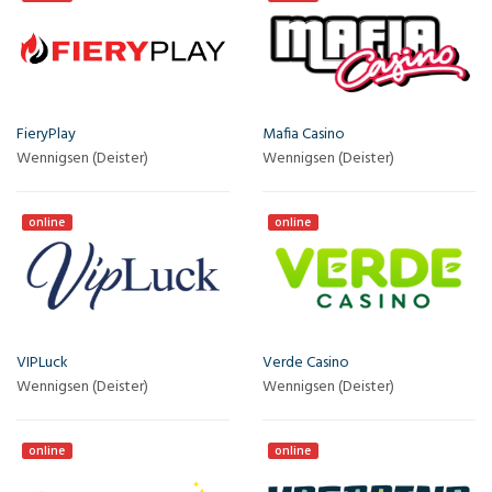
FieryPlay
Mafia Casino
Wennigsen (Deister)
Wennigsen (Deister)
online
online
VIPLuck
Verde Casino
Wennigsen (Deister)
Wennigsen (Deister)
online
online