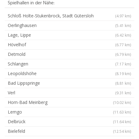
Spielhallen in der Nähe:
Schloß Holte-Stukenbrock, Stadt Gütersloh
(4.97 km)
Oerlinghausen
(5.41 km)
Lage, Lippe
(6.42 km)
Hövelhof
(6.77 km)
Detmold
(6.79 km)
Schlangen
(7.17 km)
Leopoldshöhe
(8.19 km)
Bad Lippspringe
(8.81 km)
Verl
(9.31 km)
Horn-Bad Meinberg
(10.02 km)
Lemgo
(11.63 km)
Delbrück
(11.64 km)
Bielefeld
(12.54 km)