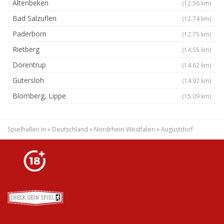
Altenbeken
(12.56 km)
Bad Salzuflen
(12.74 km)
Paderborn
(12.75 km)
Rietberg
(14.55 km)
Dörentrup
(14.62 km)
Gütersloh
(14.92 km)
Blomberg, Lippe
(15.09 km)
Spielhallen in
»
Deutschland
»
Nordrhein-Westfalen
»
Augustdorf