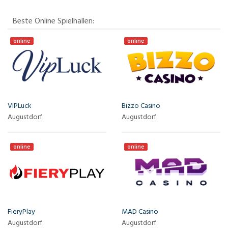
Beste Online Spielhallen:
online
online
VIPLuck
Bizzo Casino
Augustdorf
Augustdorf
online
online
FieryPlay
MAD Casino
Augustdorf
Augustdorf