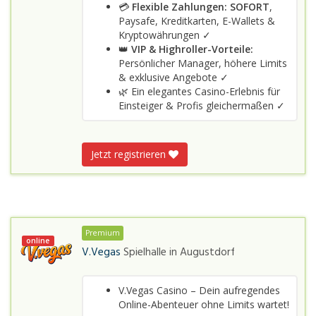
💳
Flexible Zahlungen:
SOFORT
,
Paysafe, Kreditkarten, E-Wallets &
Kryptowährungen ✓
👑
VIP & Highroller-Vorteile:
Persönlicher Manager, höhere Limits
& exklusive Angebote ✓
🌿 Ein elegantes Casino-Erlebnis für
Einsteiger & Profis gleichermaßen ✓
Jetzt registrieren
Premium
online
V.Vegas
Spielhalle in
Augustdorf
V.Vegas Casino – Dein aufregendes
Online-Abenteuer ohne Limits wartet!