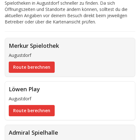
Spielotheken in Augustdorf schneller zu finden. Da sich
Öffnungszeiten und Standorte ändern können, solltest du die
aktuellen Angaben vor deinem Besuch direkt beim jeweiligen
Betreiber oder über die Kartenansicht prüfen.
Merkur Spielothek
Augustdorf
Route berechnen
Löwen Play
Augustdorf
Route berechnen
Admiral Spielhalle