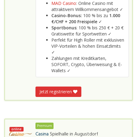
MAD Casino
: Online Casino mit
attraktivem Willkommensangebot ✓
Casino-Bonus:
100 % bis zu
1.000
€/CHF + 200 Freispiele
✓
Sportbonus
: 100 % bis 250 € + 20 €
Gratiswette für Sportwetten ✓
Perfekt für High Roller mit exklusiven
VIP-Vorteilen & hohen Einsatzlimits
✓
Zahlungen mit Kreditkarten,
SOFORT, Crypto, Überweisung & E-
Wallets ✓
Jetzt registrieren
Premium
online
Casina
Spielhalle in
Augustdorf