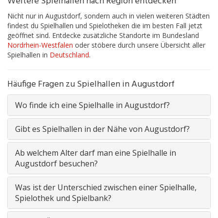
Weitere Spielhallen nach Region entdecken
Nicht nur in Augustdorf, sondern auch in vielen weiteren Städten
findest du Spielhallen und Spielotheken die im besten Fall jetzt
geöffnet sind. Entdecke zusätzliche Standorte im Bundesland
Nordrhein-Westfalen
oder stöbere durch unsere Übersicht aller
Spielhallen in
Deutschland
.
Häufige Fragen zu Spielhallen in Augustdorf
Wo finde ich eine Spielhalle in Augustdorf?
Gibt es Spielhallen in der Nähe von Augustdorf?
Ab welchem Alter darf man eine Spielhalle in
Augustdorf besuchen?
Was ist der Unterschied zwischen einer Spielhalle,
Spielothek und Spielbank?