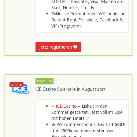
SOFORT, Paysafe , Visa, Mastercard,
Skrill, Neteller, Trustly
Exklusive Promotionen: Wöchentliche
Reload-Boni, Freispiele, Cashback &
VIP-Programm
Jetzt registrieren
Premium
online
ICE Casino
Spielhalle in
Augustdorf
⭐
ICE Casino
– Eiskalt in den
Sommer gestartet, jetzt voll im Spiel
mit hohen Limits! ⭐
🔥 Willkommensbonus: Bis zu
1.500 €
mit 450 %
auf deine ersten vier
Einzahlungen ✓