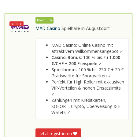
Premium
online
MAD Casino
Spielhalle in
Augustdorf
MAD Casino: Online Casino mit
attraktivem Willkommensangebot ✓
Casino-Bonus:
100 % bis zu
1.000
€/CHF + 200 Freispiele
✓
Sportbonus
: 100 % bis 250 € + 20 €
Gratiswette für Sportwetten ✓
Perfekt für High Roller mit exklusiven
VIP-Vorteilen & hohen Einsatzlimits
✓
Zahlungen mit Kreditkarten,
SOFORT, Crypto, Überweisung & E-
Wallets ✓
Jetzt registrieren