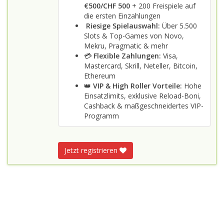
€500/CHF 500
+ 200 Freispiele auf
die ersten Einzahlungen
Riesige Spielauswahl:
Über 5.500
Slots & Top-Games von Novo,
Mekru, Pragmatic & mehr
💳
Flexible Zahlungen:
Visa,
Mastercard, Skrill, Neteller, Bitcoin,
Ethereum
👑
VIP & High Roller Vorteile:
Hohe
Einsatzlimits, exklusive Reload-Boni,
Cashback & maßgeschneidertes VIP-
Programm
Jetzt registrieren