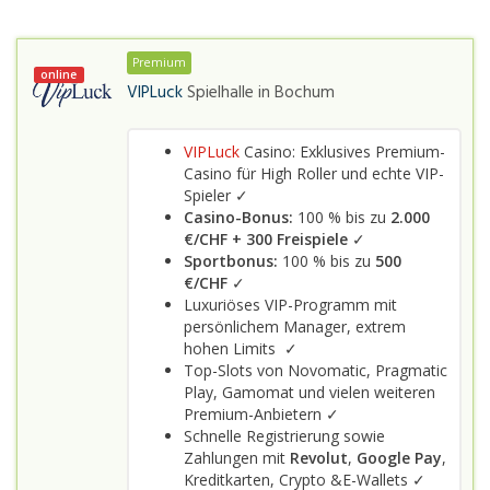
Premium
online
VIPLuck
Spielhalle in
Bochum
VIPLuck
Casino: Exklusives Premium-
Casino für High Roller und echte VIP-
Spieler ✓
Casino-Bonus:
100 % bis zu
2.000
€/CHF + 300 Freispiele
✓
Sportbonus:
100 % bis zu
500
€/CHF
✓
Luxuriöses VIP-Programm mit
persönlichem Manager, extrem
hohen Limits ✓
Top-Slots von Novomatic, Pragmatic
Play, Gamomat und vielen weiteren
Premium-Anbietern ✓
Schnelle Registrierung sowie
Zahlungen mit
Revolut
,
Google Pay
,
Kreditkarten, Crypto &E-Wallets ✓