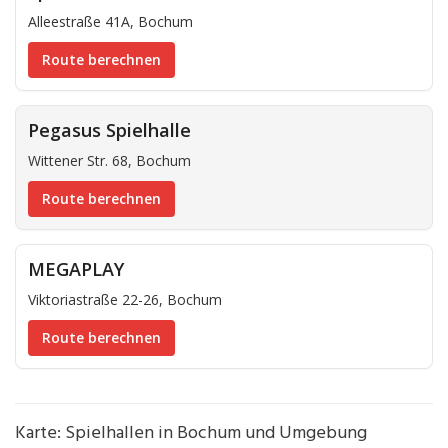
Alleestraße 41A, Bochum
Route berechnen
Pegasus Spielhalle
Wittener Str. 68, Bochum
Route berechnen
MEGAPLAY
Viktoriastraße 22-26, Bochum
Route berechnen
Karte: Spielhallen in Bochum und Umgebung