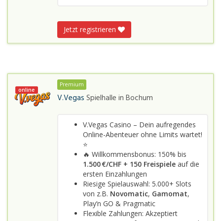
Jetzt registrieren
Premium
online
V.Vegas
Spielhalle in
Bochum
V.Vegas Casino – Dein aufregendes
Online-Abenteuer ohne Limits wartet!
⭐
🔥 Willkommensbonus: 150% bis
1.500 €/CHF + 150 Freispiele
auf die
ersten Einzahlungen
Riesige Spielauswahl: 5.000+ Slots
von z.B.
Novomatic
,
Gamomat
,
Play’n GO & Pragmatic
Flexible Zahlungen: Akzeptiert