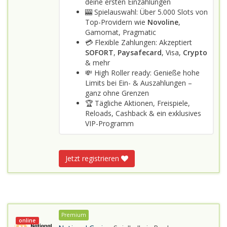
deine ersten Einzahlungen
🎰 Spielauswahl: Über 5.000 Slots von
Top-Providern wie
Novoline
,
Gamomat, Pragmatic
💳 Flexible Zahlungen: Akzeptiert
SOFORT
,
Paysafecard
, Visa,
Crypto
& mehr
💸 High Roller ready: Genieße hohe
Limits bei Ein- & Auszahlungen –
ganz ohne Grenzen
🏆 Tägliche Aktionen, Freispiele,
Reloads, Cashback & ein exklusives
VIP-Programm
Jetzt registrieren
Premium
online