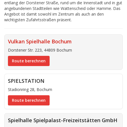
entlang der Dorstener Straße, rund um die Innenstadt und in gut
angebundenen Stadtteilen wie Wattenscheid oder Hamme. Das
Angebot ist damit sowohl im Zentrum als auch an den
wichtigsten Zufahrtsstraßen präsent.
Vulkan Spielhalle Bochum
Dorstener Str. 223, 44809 Bochum
Route berechnen
SPIELSTATION
Stadionring 28, Bochum
Route berechnen
Spielhalle Spielpalast-Freizeitstätten GmbH