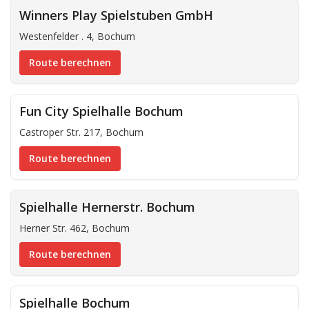
Winners Play Spielstuben GmbH
Westenfelder . 4, Bochum
Route berechnen
Fun City Spielhalle Bochum
Castroper Str. 217, Bochum
Route berechnen
Spielhalle Hernerstr. Bochum
Herner Str. 462, Bochum
Route berechnen
Spielhalle Bochum