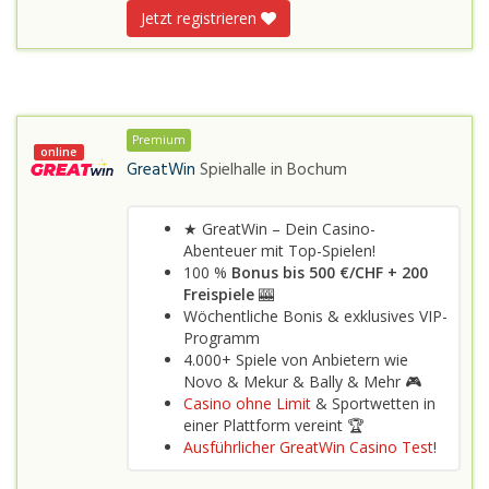
Jetzt registrieren
Premium
online
GreatWin
Spielhalle in
Bochum
★ GreatWin – Dein Casino-
Abenteuer mit Top-Spielen!
100 %
Bonus bis 500 €/CHF + 200
Freispiele
🎰
Wöchentliche Bonis & exklusives VIP-
Programm
4.000+ Spiele von Anbietern wie
Novo & Mekur & Bally & Mehr 🎮
Casino ohne Limit
& Sportwetten in
einer Plattform vereint 🏆
Ausführlicher GreatWin Casino Test
!