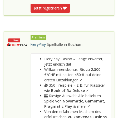
Jetzt registrieren
Premium
online
FieryPlay
Spielhalle in
Bochum
FieryPlay Casino – Lange erwartet,
jetzt endlich da!
Willkommensbonus: Bis zu
2.500
€
/CHF mit satten 450 % auf deine
ersten Einzahlungen ✓
🎁 350 Freispiele – z. B. für Klassiker
wie
Book of Ra Deluxe
✓
🎰 Riesige Auswahl: Alle beliebten
Spiele von
Novomatic
,
Gamomat
,
Pragmatic Play
& mehr ✓
Von den erfahrenen Machern des
erfolgreichen
VulkanVegas Casinos