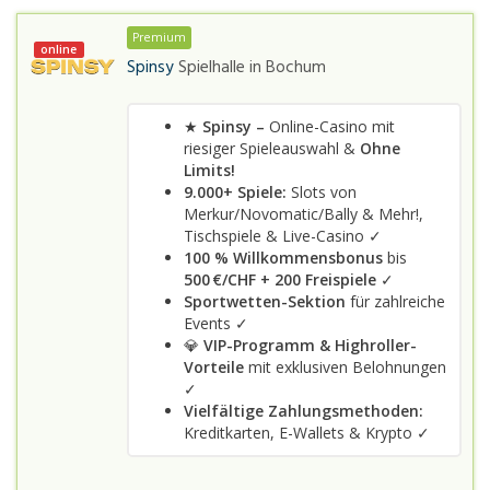
Premium
online
Spinsy
Spielhalle in
Bochum
★
Spinsy –
Online-Casino mit
riesiger Spieleauswahl &
Ohne
Limits
!
9.000+ Spiele:
Slots von
Merkur/Novomatic/Bally & Mehr!,
Tischspiele & Live-Casino ✓
100 % Willkommensbonus
bis
500 €/CHF + 200 Freispiele
✓
Sportwetten-Sektion
für zahlreiche
Events ✓
💎
VIP-Programm & Highroller-
Vorteile
mit exklusiven Belohnungen
✓
Vielfältige Zahlungsmethoden:
Kreditkarten, E-Wallets & Krypto ✓