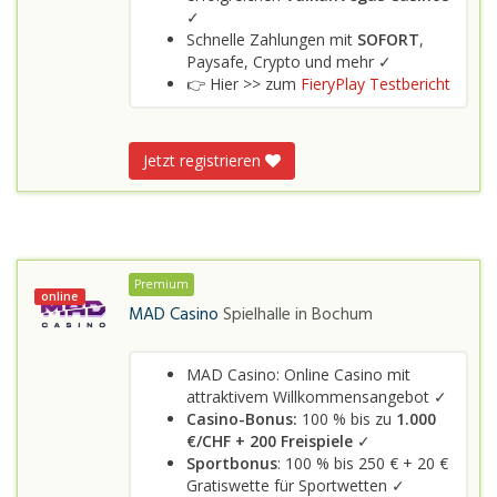
✓
Schnelle Zahlungen mit
SOFORT
,
Paysafe, Crypto und mehr ✓
👉 Hier >> zum
FieryPlay Testbericht
Jetzt registrieren
Premium
online
MAD Casino
Spielhalle in
Bochum
MAD Casino: Online Casino mit
attraktivem Willkommensangebot ✓
Casino-Bonus:
100 % bis zu
1.000
€/CHF + 200 Freispiele
✓
Sportbonus
: 100 % bis 250 € + 20 €
Gratiswette für Sportwetten ✓