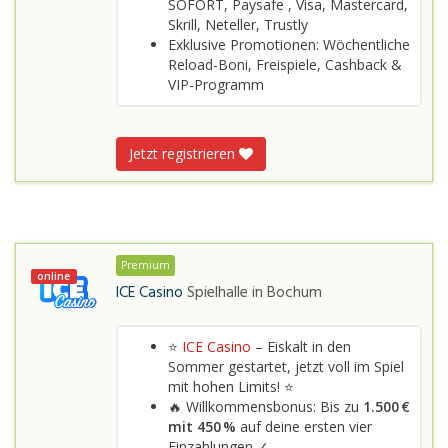
SOFORT, Paysafe , Visa, Mastercard,
Skrill, Neteller, Trustly
Exklusive Promotionen: Wöchentliche
Reload-Boni, Freispiele, Cashback &
VIP-Programm
Jetzt registrieren
Premium
online
ICE Casino
Spielhalle in
Bochum
⭐
ICE Casino
– Eiskalt in den
Sommer gestartet, jetzt voll im Spiel
mit hohen Limits! ⭐
🔥 Willkommensbonus: Bis zu
1.500 €
mit 450 %
auf deine ersten vier
Einzahlungen ✓