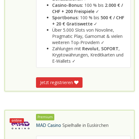
Casino-Bonus:
100 % bis
2.000 € /
CHF + 200 Freispiele
✓
Sportbonus:
100 % bis
500 € / CHF
+ 20 € Gratiswette
✓
Über 5.000 Slots von Novoline,
Pragmatic Play, Gamomat & vielen
weiteren Top-Providern ✓
Zahlungen mit
Revolut
,
SOFORT
,
Kryptowährungen, Kreditkarten und
E-Wallets ✓
Jetzt registrieren
Premium
online
MAD Casino
Spielhalle in
Euskirchen