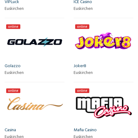
VIPLuck
ICE Casino
Euskirchen
Euskirchen
online
online
Golazzo
Joker8
Euskirchen
Euskirchen
online
online
Casina
Mafia Casino
Euskirchen
Euskirchen