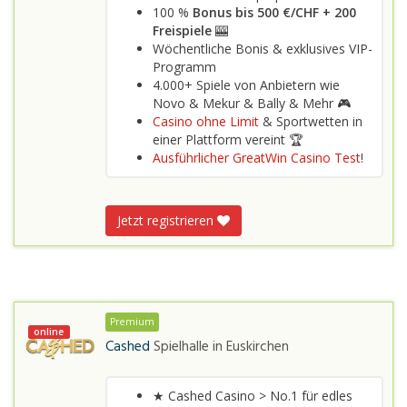
100 %
Bonus bis 500 €/CHF + 200
Freispiele
🎰
Wöchentliche Bonis & exklusives VIP-
Programm
4.000+ Spiele von Anbietern wie
Novo & Mekur & Bally & Mehr 🎮
Casino ohne Limit
& Sportwetten in
einer Plattform vereint 🏆
Ausführlicher GreatWin Casino Test
!
Jetzt registrieren
Premium
online
Cashed
Spielhalle in
Euskirchen
★ Cashed Casino > No.1 für edles