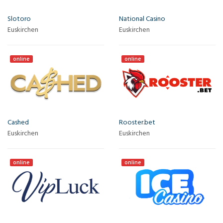
Slotoro
National Casino
Euskirchen
Euskirchen
online
online
Cashed
Rooster.bet
Euskirchen
Euskirchen
online
online