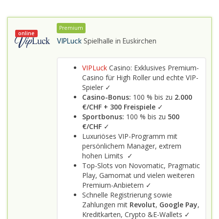
Premium
online
VIPLuck
Spielhalle in
Euskirchen
VIPLuck
Casino: Exklusives Premium-
Casino für High Roller und echte VIP-
Spieler ✓
Casino-Bonus:
100 % bis zu
2.000
€/CHF + 300 Freispiele
✓
Sportbonus:
100 % bis zu
500
€/CHF
✓
Luxuriöses VIP-Programm mit
persönlichem Manager, extrem
hohen Limits ✓
Top-Slots von Novomatic, Pragmatic
Play, Gamomat und vielen weiteren
Premium-Anbietern ✓
Schnelle Registrierung sowie
Zahlungen mit
Revolut
,
Google Pay
,
Kreditkarten, Crypto &E-Wallets ✓