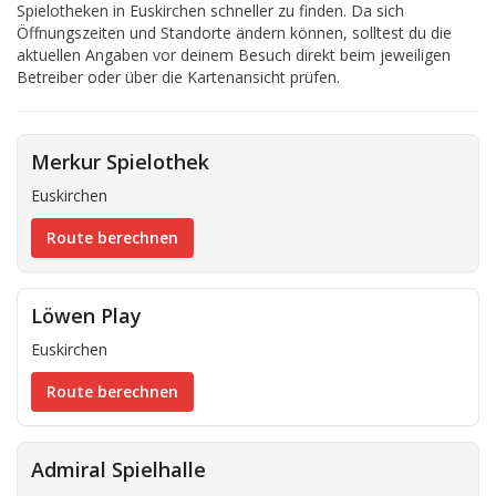
Spielotheken in Euskirchen schneller zu finden. Da sich
Öffnungszeiten und Standorte ändern können, solltest du die
aktuellen Angaben vor deinem Besuch direkt beim jeweiligen
Betreiber oder über die Kartenansicht prüfen.
Merkur Spielothek
Euskirchen
Route berechnen
Löwen Play
Euskirchen
Route berechnen
Admiral Spielhalle