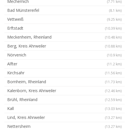
Mechernich
(7.71 km)
Bad Münstereifel
(8.1 km)
Vettweiß
(9.25 km)
Erftstadt
(10.39 km)
Meckenheim, Rheinland
(10.48 km)
Berg, Kreis Ahrweiler
(10.88 km)
Nörvenich
(10.9 km)
Alfter
(11.2 km)
Kirchsahr
(11.56 km)
Bornheim, Rheinland
(11.73 km)
Kalenborn, Kreis Ahrweiler
(12.46 km)
Brühl, Rheinland
(12.59 km)
Kall
(13.03 km)
Lind, Kreis Ahrweiler
(13.27 km)
Nettersheim
(13.27 km)