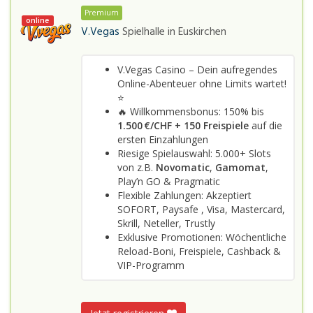
Premium
online
V.Vegas
Spielhalle in
Euskirchen
V.Vegas Casino – Dein aufregendes
Online-Abenteuer ohne Limits wartet!
⭐
🔥 Willkommensbonus: 150% bis
1.500 €/CHF + 150 Freispiele
auf die
ersten Einzahlungen
Riesige Spielauswahl: 5.000+ Slots
von z.B.
Novomatic
,
Gamomat
,
Play’n GO & Pragmatic
Flexible Zahlungen: Akzeptiert
SOFORT, Paysafe , Visa, Mastercard,
Skrill, Neteller, Trustly
Exklusive Promotionen: Wöchentliche
Reload-Boni, Freispiele, Cashback &
VIP-Programm