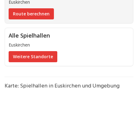
Euskirchen
Route berechnen
Alle Spielhallen
Euskirchen
Weitere Standorte
Karte: Spielhallen in Euskirchen und Umgebung