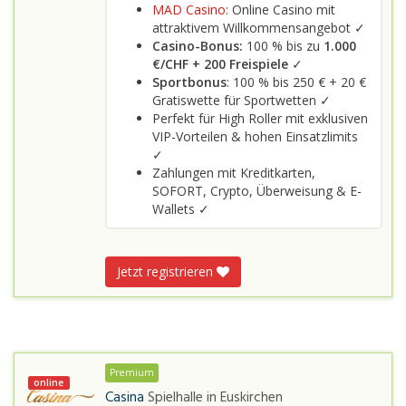
MAD Casino
: Online Casino mit
attraktivem Willkommensangebot ✓
Casino-Bonus:
100 % bis zu
1.000
€/CHF + 200 Freispiele
✓
Sportbonus
: 100 % bis 250 € + 20 €
Gratiswette für Sportwetten ✓
Perfekt für High Roller mit exklusiven
VIP-Vorteilen & hohen Einsatzlimits
✓
Zahlungen mit Kreditkarten,
SOFORT, Crypto, Überweisung & E-
Wallets ✓
Jetzt registrieren
Premium
online
Casina
Spielhalle in
Euskirchen