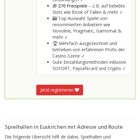
🎁
270 Freispiele
– z. B. auf beliebte
Slots wie Book of Fallen & mehr ✓
🎰 Top-Auswahl: Spiele von
renommierten Anbietern wie
Novoline, Pragmatic, Gamomat &
mehr ✓
🏆 Mehrfach ausgezeichnet und
betrieben von erfahrenen Profis der
Casino-Szene ✓
Gute Einzahlungsmethoden inklusive
SOFORT, Paysafecard und Crypto ✓
Jetzt registrieren
Spielhallen in Euskirchen mit Adresse und Route
Die folgende Übersicht hilft dir dabei, Spielhallen und