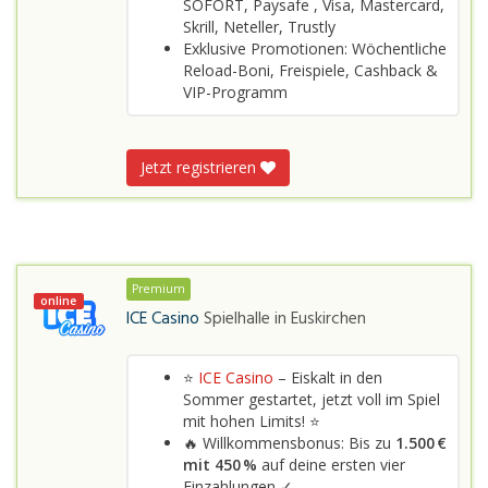
SOFORT, Paysafe , Visa, Mastercard,
Skrill, Neteller, Trustly
Exklusive Promotionen: Wöchentliche
Reload-Boni, Freispiele, Cashback &
VIP-Programm
Jetzt registrieren
Premium
online
ICE Casino
Spielhalle in
Euskirchen
⭐
ICE Casino
– Eiskalt in den
Sommer gestartet, jetzt voll im Spiel
mit hohen Limits! ⭐
🔥 Willkommensbonus: Bis zu
1.500 €
mit 450 %
auf deine ersten vier
Einzahlungen ✓