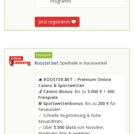
Programm
Jetzt registrieren
Premium
online
Rooster.bet
Spielhalle in
Harsewinkel
🔥 ROOSTER.BET – Premium Online
Casino & Sportwetten
💰
Casino-Bonus:
Bis zu
5.000 €
+
300
Freispiele
⚽
Sportwettenbonus:
Bis zu
200 €
für
Neukunden
✅ Schnelle Registrierung & hohe
Einsatzlimits
✅ Über
5.500 Slots
von Novoline,
Pragmatic Play & weiteren