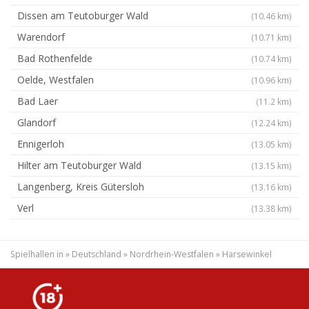
Dissen am Teutoburger Wald
(10.46 km)
Warendorf
(10.71 km)
Bad Rothenfelde
(10.74 km)
Oelde, Westfalen
(10.96 km)
Bad Laer
(11.2 km)
Glandorf
(12.24 km)
Ennigerloh
(13.05 km)
Hilter am Teutoburger Wald
(13.15 km)
Langenberg, Kreis Gütersloh
(13.16 km)
Verl
(13.38 km)
Spielhallen in
»
Deutschland
»
Nordrhein-Westfalen
»
Harsewinkel