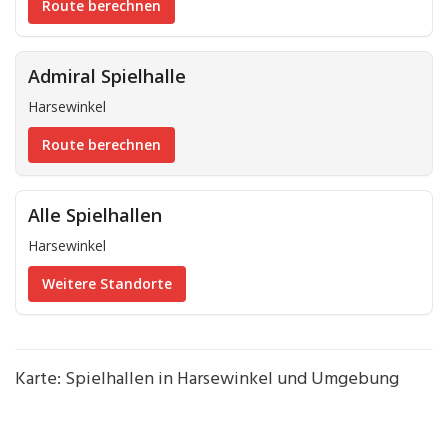
Route berechnen
Admiral Spielhalle
Harsewinkel
Route berechnen
Alle Spielhallen
Harsewinkel
Weitere Standorte
Karte: Spielhallen in Harsewinkel und Umgebung