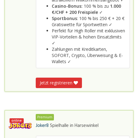
Casino-Bonus:
100 % bis zu
1.000
€/CHF + 200 Freispiele
✓
Sportbonus
: 100 % bis 250 € + 20 €
Gratiswette für Sportwetten ✓
Perfekt für High Roller mit exklusiven
VIP-Vorteilen & hohen Einsatzlimits
✓
Zahlungen mit Kreditkarten,
SOFORT, Crypto, Überweisung & E-
Wallets ✓
Jetzt registrieren
Premium
online
Joker8
Spielhalle in
Harsewinkel