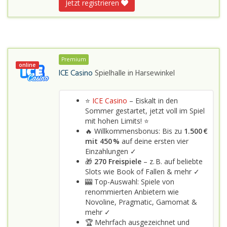
Jetzt registrieren
Premium
online
ICE Casino
Spielhalle in
Harsewinkel
⭐
ICE Casino
– Eiskalt in den
Sommer gestartet, jetzt voll im Spiel
mit hohen Limits! ⭐
🔥 Willkommensbonus: Bis zu
1.500 €
mit 450 %
auf deine ersten vier
Einzahlungen ✓
🎁
270 Freispiele
– z. B. auf beliebte
Slots wie Book of Fallen & mehr ✓
🎰 Top-Auswahl: Spiele von
renommierten Anbietern wie
Novoline, Pragmatic, Gamomat &
mehr ✓
🏆 Mehrfach ausgezeichnet und