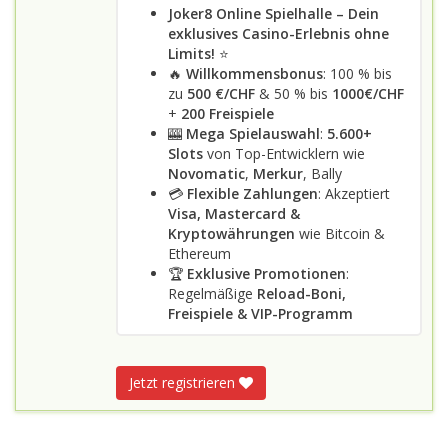
Joker8 Online Spielhalle – Dein
exklusives Casino-Erlebnis ohne
Limits!
⭐
🔥
Willkommensbonus
: 100 % bis
zu
500 €/CHF
& 50 % bis
1000€/CHF
+
200 Freispiele
🎰
Mega Spielauswahl
:
5.600+
Slots
von Top-Entwicklern wie
Novomatic
,
Merkur
, Bally
💳
Flexible Zahlungen
: Akzeptiert
Visa, Mastercard &
Kryptowährungen
wie Bitcoin &
Ethereum
🏆
Exklusive Promotionen
:
Regelmäßige
Reload-Boni,
Freispiele & VIP-Programm
Jetzt registrieren