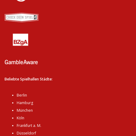
Beliebte Spielhallen Städte:
Berlin
Hamburg
München
Köln
Frankfurt a. M.
Düsseldorf