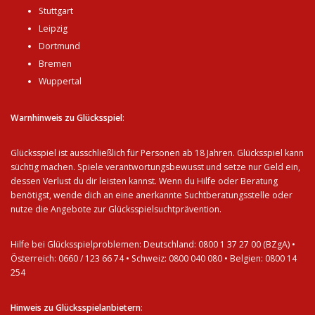
Stuttgart
Leipzig
Dortmund
Bremen
Wuppertal
Warnhinweis zu Glücksspiel
:
Glücksspiel ist ausschließlich für Personen ab 18 Jahren. Glücksspiel kann
süchtig machen. Spiele verantwortungsbewusst und setze nur Geld ein,
dessen Verlust du dir leisten kannst. Wenn du Hilfe oder Beratung
benötigst, wende dich an eine anerkannte
Suchtberatungsstelle
oder
nutze die Angebote zur Glücksspielsuchtprävention.
Hilfe bei Glücksspielproblemen: Deutschland: 0800 1 37 27 00 (BZgA) •
Österreich: 0660 / 123 66 74 • Schweiz: 0800 040 080 • Belgien: 0800 14
254
Hinweis zu Glücksspielanbietern
: