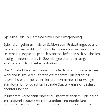
Spielhallen in Harsewinkel und Umgebung
Spielhallen gehören in vielen Städten zum Freizeitangebot und
bieten eine Auswahl an Geldspielautomaten sowie weiteren
Unterhaltungsspielen. Je nach Standort befinden sich Spielhallen
häufig in Innenstädten, in Gewerbegebieten oder an gut
erreichbaren Hauptverkehrsstraßen.
Das Angebot kann sich je nach Größe der Stadt unterscheiden.
Während in größeren Städten oft mehrere Spielhallen zur
Auswahl stehen, gibt es in kleineren Orten meist nur wenige
Standorte. Ein Blick auf umliegende Städte kann sich deshalb
ebenfalls lohnen.
In unserem Verzeichnis findest du Informationen zu Spielhallen
in Harsewinkel sowie weitere Standorte im Bundesland