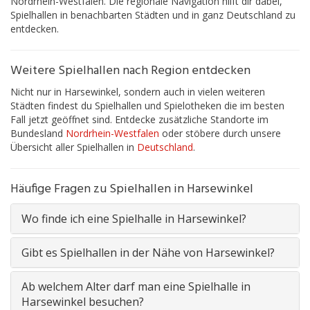
Nordrhein-Westfalen. Die regionale Navigation hilft dir dabei,
Spielhallen in benachbarten Städten und in ganz Deutschland zu
entdecken.
Weitere Spielhallen nach Region entdecken
Nicht nur in Harsewinkel, sondern auch in vielen weiteren
Städten findest du Spielhallen und Spielotheken die im besten
Fall jetzt geöffnet sind. Entdecke zusätzliche Standorte im
Bundesland
Nordrhein-Westfalen
oder stöbere durch unsere
Übersicht aller Spielhallen in
Deutschland
.
Häufige Fragen zu Spielhallen in Harsewinkel
Wo finde ich eine Spielhalle in Harsewinkel?
Gibt es Spielhallen in der Nähe von Harsewinkel?
Ab welchem Alter darf man eine Spielhalle in
Harsewinkel besuchen?