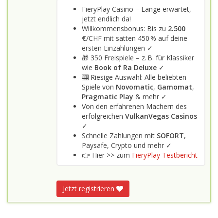
FieryPlay Casino – Lange erwartet,
jetzt endlich da!
Willkommensbonus: Bis zu
2.500
€
/CHF mit satten 450 % auf deine
ersten Einzahlungen ✓
🎁 350 Freispiele – z. B. für Klassiker
wie
Book of Ra Deluxe
✓
🎰 Riesige Auswahl: Alle beliebten
Spiele von
Novomatic
,
Gamomat
,
Pragmatic Play
& mehr ✓
Von den erfahrenen Machern des
erfolgreichen
VulkanVegas Casinos
✓
Schnelle Zahlungen mit
SOFORT
,
Paysafe, Crypto und mehr ✓
👉 Hier >> zum
FieryPlay Testbericht
Jetzt registrieren