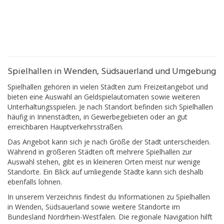
Spielhallen in Wenden, Südsauerland und Umgebung
Spielhallen gehören in vielen Städten zum Freizeitangebot und
bieten eine Auswahl an Geldspielautomaten sowie weiteren
Unterhaltungsspielen. Je nach Standort befinden sich Spielhallen
häufig in Innenstädten, in Gewerbegebieten oder an gut
erreichbaren Hauptverkehrsstraßen.
Das Angebot kann sich je nach Größe der Stadt unterscheiden.
Während in größeren Städten oft mehrere Spielhallen zur
Auswahl stehen, gibt es in kleineren Orten meist nur wenige
Standorte. Ein Blick auf umliegende Städte kann sich deshalb
ebenfalls lohnen.
In unserem Verzeichnis findest du Informationen zu Spielhallen
in Wenden, Südsauerland sowie weitere Standorte im
Bundesland Nordrhein-Westfalen. Die regionale Navigation hilft