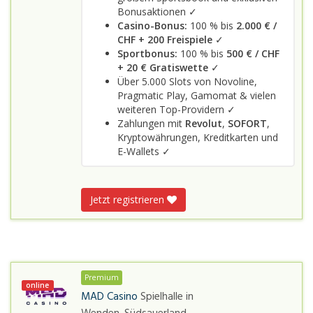
Bonusaktionen ✓
Casino-Bonus:
100 % bis
2.000 € /
CHF + 200 Freispiele
✓
Sportbonus:
100 % bis
500 € / CHF
+ 20 € Gratiswette
✓
Über 5.000 Slots von Novoline,
Pragmatic Play, Gamomat & vielen
weiteren Top-Providern ✓
Zahlungen mit
Revolut
,
SOFORT
,
Kryptowährungen, Kreditkarten und
E-Wallets ✓
Jetzt registrieren
Premium
online
MAD Casino
Spielhalle in