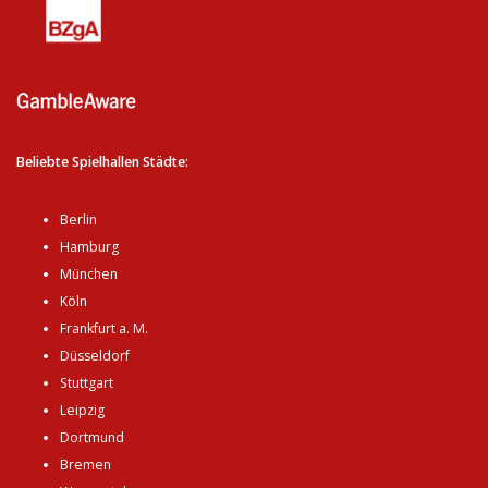
Beliebte Spielhallen Städte:
Berlin
Hamburg
München
Köln
Frankfurt a. M.
Düsseldorf
Stuttgart
Leipzig
Dortmund
Bremen