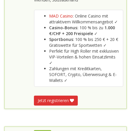
Wenden, Südsauerland
MAD Casino
: Online Casino mit
attraktivem Willkommensangebot ✓
Casino-Bonus:
100 % bis zu
1.000
€/CHF + 200 Freispiele
✓
Sportbonus
: 100 % bis 250 € + 20 €
Gratiswette für Sportwetten ✓
Perfekt für High Roller mit exklusiven
VIP-Vorteilen & hohen Einsatzlimits
✓
Zahlungen mit Kreditkarten,
SOFORT, Crypto, Überweisung & E-
Wallets ✓
Jetzt registrieren