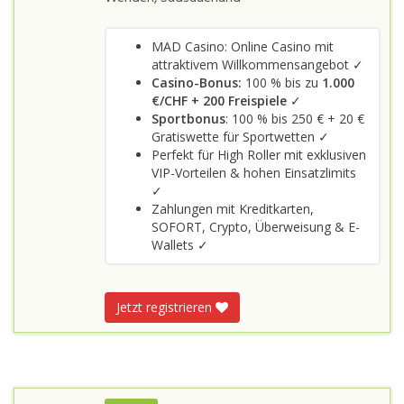
MAD Casino: Online Casino mit
attraktivem Willkommensangebot ✓
Casino-Bonus:
100 % bis zu
1.000
€/CHF + 200 Freispiele
✓
Sportbonus
: 100 % bis 250 € + 20 €
Gratiswette für Sportwetten ✓
Perfekt für High Roller mit exklusiven
VIP-Vorteilen & hohen Einsatzlimits
✓
Zahlungen mit Kreditkarten,
SOFORT, Crypto, Überweisung & E-
Wallets ✓
Jetzt registrieren