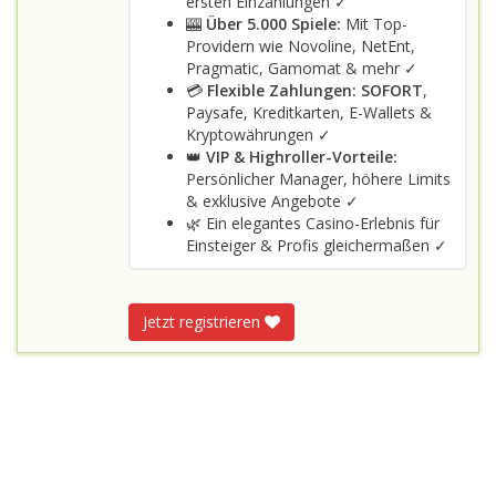
ersten Einzahlungen ✓
🎰
Über 5.000 Spiele:
Mit Top-
Providern wie Novoline, NetEnt,
Pragmatic, Gamomat & mehr ✓
💳
Flexible Zahlungen:
SOFORT
,
Paysafe, Kreditkarten, E-Wallets &
Kryptowährungen ✓
👑
VIP & Highroller-Vorteile:
Persönlicher Manager, höhere Limits
& exklusive Angebote ✓
🌿 Ein elegantes Casino-Erlebnis für
Einsteiger & Profis gleichermaßen ✓
Jetzt registrieren