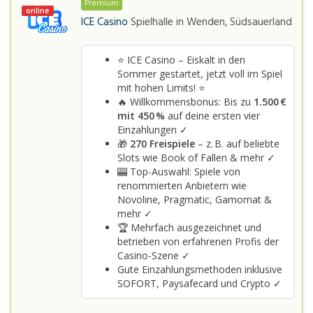
Premium
online
ICE Casino
Spielhalle in
Wenden, Südsauerland
⭐ ICE Casino – Eiskalt in den
Sommer gestartet, jetzt voll im Spiel
mit hohen Limits! ⭐
🔥 Willkommensbonus: Bis zu
1.500 €
mit 450 %
auf deine ersten vier
Einzahlungen ✓
🎁
270 Freispiele
– z. B. auf beliebte
Slots wie Book of Fallen & mehr ✓
🎰 Top-Auswahl: Spiele von
renommierten Anbietern wie
Novoline, Pragmatic, Gamomat &
mehr ✓
🏆 Mehrfach ausgezeichnet und
betrieben von erfahrenen Profis der
Casino-Szene ✓
Gute Einzahlungsmethoden inklusive
SOFORT, Paysafecard und Crypto ✓