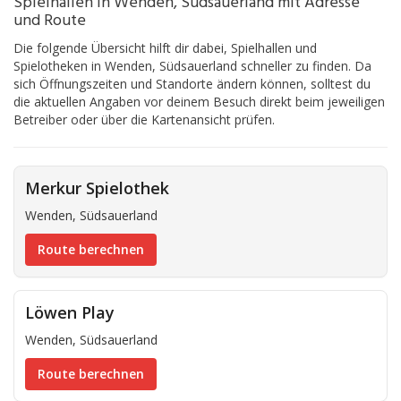
Spielhallen in Wenden, Südsauerland mit Adresse
und Route
Die folgende Übersicht hilft dir dabei, Spielhallen und
Spielotheken in Wenden, Südsauerland schneller zu finden. Da
sich Öffnungszeiten und Standorte ändern können, solltest du
die aktuellen Angaben vor deinem Besuch direkt beim jeweiligen
Betreiber oder über die Kartenansicht prüfen.
Merkur Spielothek
Wenden, Südsauerland
Route berechnen
Löwen Play
Wenden, Südsauerland
Route berechnen