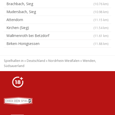
Brachbach, Sieg
(10.76 km)
Mudersbach, Sieg
(10.98 km)
Attendorn
(11.15 km)
Kirchen (Sieg)
(11.54 km)
Wallmenroth bei Betzdorf
(11.61 km)
Birken-Honigsessen
(11.88 km)
Spielhallen in
»
Deutschland
»
Nordrhein-Westfalen
»
Wenden,
Südsauerland