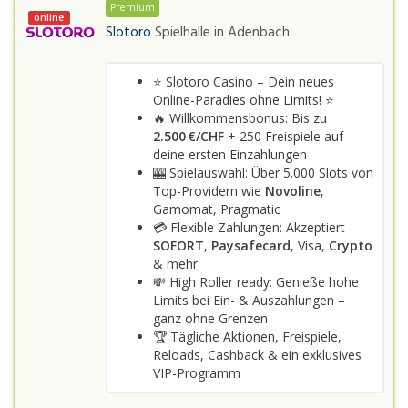
Premium
online
Slotoro
Spielhalle in
Adenbach
⭐ Slotoro Casino – Dein neues
Online-Paradies ohne Limits! ⭐
🔥 Willkommensbonus: Bis zu
2.500 €/CHF
+ 250 Freispiele auf
deine ersten Einzahlungen
🎰 Spielauswahl: Über 5.000 Slots von
Top-Providern wie
Novoline
,
Gamomat, Pragmatic
💳 Flexible Zahlungen: Akzeptiert
SOFORT
,
Paysafecard
, Visa,
Crypto
& mehr
💸 High Roller ready: Genieße hohe
Limits bei Ein- & Auszahlungen –
ganz ohne Grenzen
🏆 Tägliche Aktionen, Freispiele,
Reloads, Cashback & ein exklusives
VIP-Programm