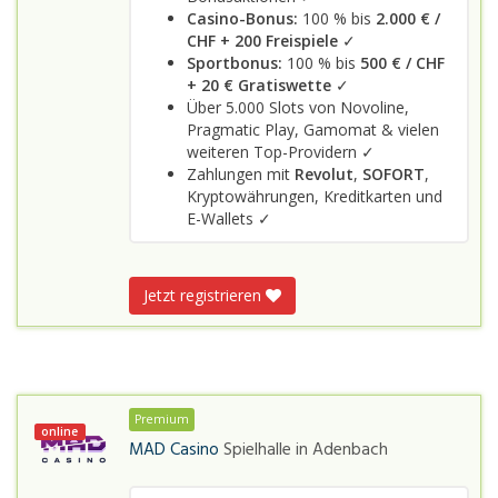
Casino-Bonus:
100 % bis
2.000 € /
CHF + 200 Freispiele
✓
Sportbonus:
100 % bis
500 € / CHF
+ 20 € Gratiswette
✓
Über 5.000 Slots von Novoline,
Pragmatic Play, Gamomat & vielen
weiteren Top-Providern ✓
Zahlungen mit
Revolut
,
SOFORT
,
Kryptowährungen, Kreditkarten und
E-Wallets ✓
Jetzt registrieren
Premium
online
MAD Casino
Spielhalle in
Adenbach