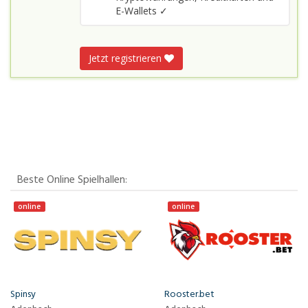
E-Wallets ✓
Jetzt registrieren
Beste Online Spielhallen:
online
online
Spinsy
Rooster.bet