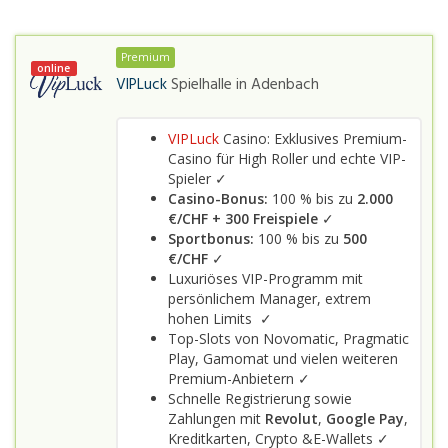
Premium
online
VIPLuck
Spielhalle in
Adenbach
VIPLuck
Casino: Exklusives Premium-
Casino für High Roller und echte VIP-
Spieler ✓
Casino-Bonus:
100 % bis zu
2.000
€/CHF + 300 Freispiele
✓
Sportbonus:
100 % bis zu
500
€/CHF
✓
Luxuriöses VIP-Programm mit
persönlichem Manager, extrem
hohen Limits ✓
Top-Slots von Novomatic, Pragmatic
Play, Gamomat und vielen weiteren
Premium-Anbietern ✓
Schnelle Registrierung sowie
Zahlungen mit
Revolut
,
Google Pay
,
Kreditkarten, Crypto &E-Wallets ✓