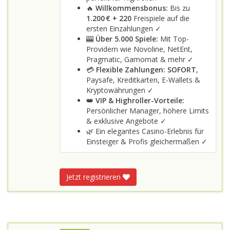
🔥
Willkommensbonus:
Bis zu
1.200 € + 220
Freispiele auf die
ersten Einzahlungen ✓
🎰
Über 5.000 Spiele:
Mit Top-
Providern wie Novoline, NetEnt,
Pragmatic, Gamomat & mehr ✓
💳
Flexible Zahlungen:
SOFORT
,
Paysafe, Kreditkarten, E-Wallets &
Kryptowährungen ✓
👑
VIP & Highroller-Vorteile:
Persönlicher Manager, höhere Limits
& exklusive Angebote ✓
🌿 Ein elegantes Casino-Erlebnis für
Einsteiger & Profis gleichermaßen ✓
Jetzt registrieren