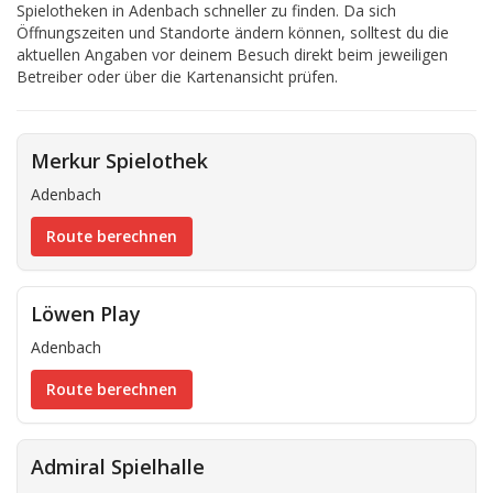
Spielotheken in Adenbach schneller zu finden. Da sich
Öffnungszeiten und Standorte ändern können, solltest du die
aktuellen Angaben vor deinem Besuch direkt beim jeweiligen
Betreiber oder über die Kartenansicht prüfen.
Merkur Spielothek
Adenbach
Route berechnen
Löwen Play
Adenbach
Route berechnen
Admiral Spielhalle