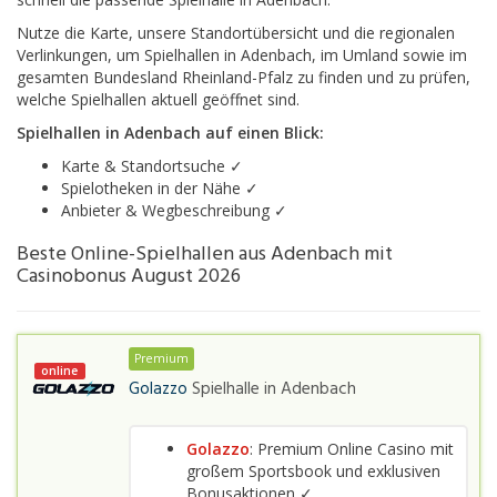
Nutze die Karte, unsere Standortübersicht und die regionalen
Verlinkungen, um Spielhallen in Adenbach, im Umland sowie im
gesamten Bundesland Rheinland-Pfalz zu finden und zu prüfen,
welche Spielhallen aktuell geöffnet sind.
Spielhallen in Adenbach auf einen Blick:
Karte & Standortsuche ✓
Spielotheken in der Nähe ✓
Anbieter & Wegbeschreibung ✓
Beste Online-Spielhallen aus Adenbach mit
Casinobonus August 2026
Premium
online
Golazzo
Spielhalle in
Adenbach
Golazzo
: Premium Online Casino mit
großem Sportsbook und exklusiven
Bonusaktionen ✓