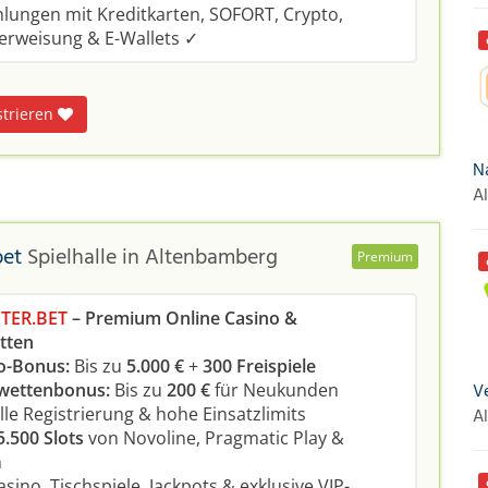
lungen mit Kreditkarten, SOFORT, Crypto,
erweisung & E-Wallets ✓
istrieren
N
A
bet
Spielhalle in
Altenbamberg
Premium
TER.BET
– Premium Online Casino &
tten
o-Bonus:
Bis zu
5.000 €
+
300 Freispiele
wettenbonus:
Bis zu
200 €
für Neukunden
V
le Registrierung & hohe Einsatzlimits
A
5.500 Slots
von Novoline, Pragmatic Play &
n
asino, Tischspiele, Jackpots & exklusive VIP-