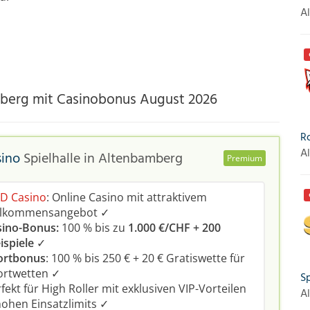
A
mberg mit Casinobonus August 2026
R
A
ino
Spielhalle in
Altenbamberg
Premium
D Casino
: Online Casino mit attraktivem
llkommensangebot ✓
sino-Bonus:
100 % bis zu
1.000 €/CHF + 200
ispiele
✓
ortbonus
: 100 % bis 250 € + 20 € Gratiswette für
ortwetten ✓
S
fekt für High Roller mit exklusiven VIP-Vorteilen
A
ohen Einsatzlimits ✓