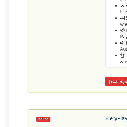
🔥
Fre
🎰 
wi
💳 
Pa
💸 
Au
🏆 
& 
Jetzt reg
FieryPla
online