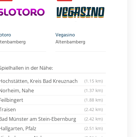
lotoro
Vegasino
ltenbamberg
Altenbamberg
Spielhallen in der Nähe:
Hochstätten, Kreis Bad Kreuznach
(1.15 km)
Norheim, Nahe
(1.37 km)
Feilbingert
(1.88 km)
Traisen
(2.42 km)
Bad Münster am Stein-Ebernburg
(2.42 km)
Hallgarten, Pfalz
(2.51 km)