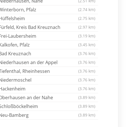
Niederhausen, Nahe
(2.51 km)
Winterborn, Pfalz
(2.74 km)
Hüffelsheim
(2.75 km)
Fürfeld, Kreis Bad Kreuznach
(2.97 km)
Frei-Laubersheim
(3.19 km)
Kalkofen, Pfalz
(3.45 km)
Bad Kreuznach
(3.76 km)
Niederhausen an der Appel
(3.76 km)
Tiefenthal, Rheinhessen
(3.76 km)
Niedermoschel
(3.76 km)
Hackenheim
(3.76 km)
Oberhausen an der Nahe
(3.89 km)
Schloßböckelheim
(3.89 km)
Neu-Bamberg
(3.89 km)