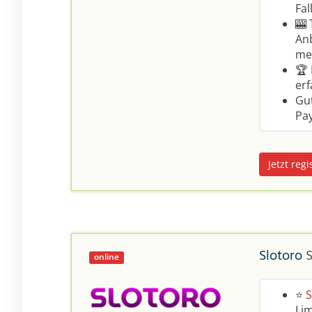
Fa
🎰
An
me
🏆
erf
Gu
Pa
Jetzt reg
Slotoro
S
online
⭐
S
Lim