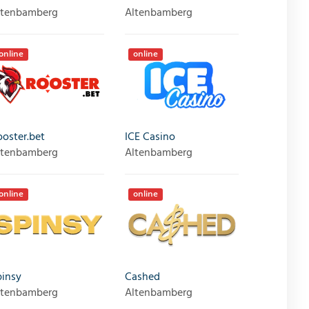
ltenbamberg
Altenbamberg
online
online
ooster.bet
ICE Casino
ltenbamberg
Altenbamberg
online
online
pinsy
Cashed
ltenbamberg
Altenbamberg