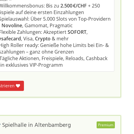
 Willkommensbonus: Bis zu
2.500 €/CHF
+ 250
ispiele auf deine ersten Einzahlungen
Spielauswahl: Über 5.000 Slots von Top-Providern
e
Novoline
, Gamomat, Pragmatic
Flexible Zahlungen: Akzeptiert
SOFORT
,
ysafecard
, Visa,
Crypto
& mehr
High Roller ready: Genieße hohe Limits bei Ein- &
szahlungen – ganz ohne Grenzen
Tägliche Aktionen, Freispiele, Reloads, Cashback
ein exklusives VIP-Programm
istrieren
y
Spielhalle in
Altenbamberg
Premium