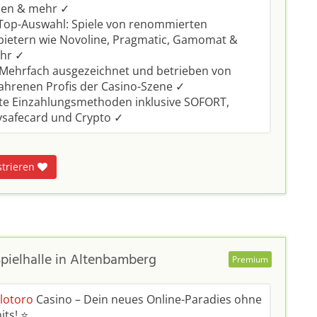
llen & mehr ✓
 Top-Auswahl: Spiele von renommierten
bietern wie Novoline, Pragmatic, Gamomat &
hr ✓
 Mehrfach ausgezeichnet und betrieben von
ahrenen Profis der Casino-Szene ✓
te Einzahlungsmethoden inklusive SOFORT,
ysafecard und Crypto ✓
istrieren
pielhalle in
Altenbamberg
Premium
lotoro
Casino – Dein neues Online-Paradies ohne
its! ⭐