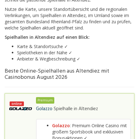
Nutze die Karte, unsere Standortübersicht und die regionalen
Verlinkungen, um Spielhallen in Altendiez, im Umland sowie im
gesamten Bundesland Rheinland-Pfalz zu finden und zu prüfen,
welche Spielhallen aktuell geöffnet sind.
Spielhallen in Altendiez auf einen Blick:
Karte & Standortsuche ✓
Spielotheken in der Nähe ✓
Anbieter & Wegbeschreibung ✓
Beste Online-Spielhallen aus Altendiez mit
Casinobonus August 2026
Premium
online
Golazzo
Spielhalle in
Altendiez
Golazzo
: Premium Online Casino mit
großem Sportsbook und exklusiven
Bonusaktionen ✓