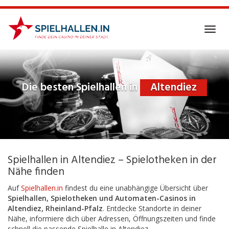
Skip
to
main
Toggl
content
navig
Die besten Spielhallen in
Altendiez
Spielhallen in Altendiez – Spielotheken in der
Nähe finden
Auf
Spielhallen.in
findest du eine unabhängige Übersicht über
Spielhallen, Spielotheken und Automaten-Casinos in
Altendiez, Rheinland-Pfalz
. Entdecke Standorte in deiner
Nähe, informiere dich über Adressen, Öffnungszeiten und finde
schnell die passende Spielhalle in Altendiez.