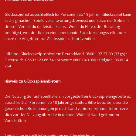
Glücksspiel ist ausschließlich für Personen ab 18 Jahren. Glücksspiel kann
süchtig machen. Spiele verantwortungsbewusst und setze nur Geld ein,
dessen Verlust du dir leisten kannst. Wenn du Hilfe oder Beratung
benötigst, wende dich an eine anerkannte
Suchtberatungsstelle
oder
nutze die Angebote zur Glücksspielsuchtprävention.
Hilfe bei Glücksspielproblemen: Deutschland: 0800 1 37 27 00 (BZgA) •
Österreich: 0660 / 123 66 74 • Schweiz: 0800 040 080 • Belgien: 0800 14
254
Hinweis zu Glücksspielanbietern
:
Die Nutzung der auf Spielhallen.in vorgestellten Glücksspielangebote ist
ausschließlich Personen ab 18 Jahren gestattet. Bitte beachte, dass die
gesetzlichen Bestimmungen je nach Land variieren können. Informiere
dich vor der Nutzung über die in deinem Wohnsitzland geltenden
Vorschriften.
Spielhallen.in stellt Informationen und Vergleiche zu