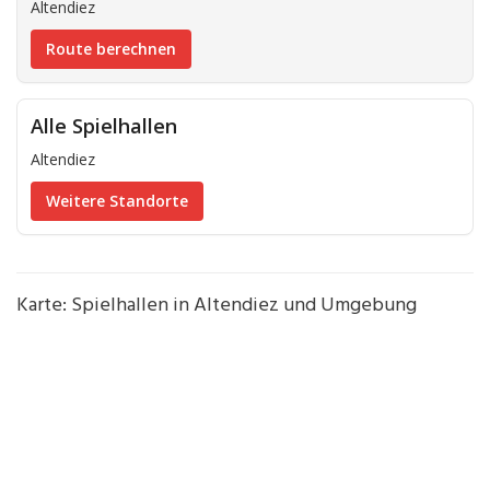
Altendiez
Route berechnen
Alle Spielhallen
Altendiez
Weitere Standorte
Karte: Spielhallen in Altendiez und Umgebung