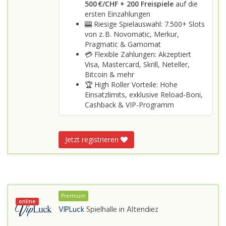
500 €/CHF + 200 Freispiele
auf die
ersten Einzahlungen
🎰 Riesige Spielauswahl: 7.500+ Slots
von z. B. Novomatic, Merkur,
Pragmatic & Gamomat
💳 Flexible Zahlungen: Akzeptiert
Visa, Mastercard, Skrill, Neteller,
Bitcoin & mehr
🏆 High Roller Vorteile: Hohe
Einsatzlimits, exklusive Reload-Boni,
Cashback & VIP-Programm
Jetzt registrieren
Premium
online
VIPLuck
Spielhalle in
Altendiez