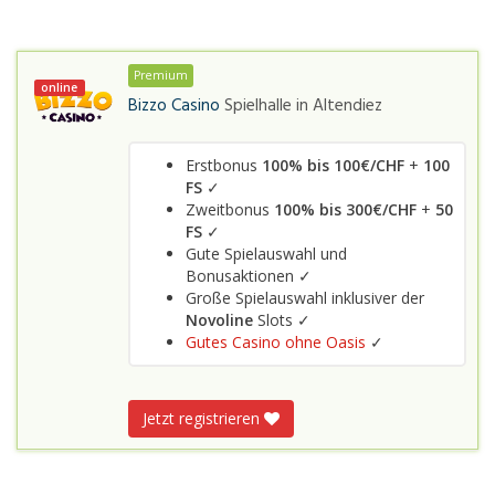
Premium
online
Bizzo Casino
Spielhalle in
Altendiez
Erstbonus
100% bis 100€/CHF
+
100
FS
✓
Zweitbonus
100% bis 300€/CHF
+
50
FS
✓
Gute Spielauswahl und
Bonusaktionen ✓
Große Spielauswahl inklusiver der
Novoline
Slots ✓
Gutes Casino ohne Oasis
✓
Jetzt registrieren