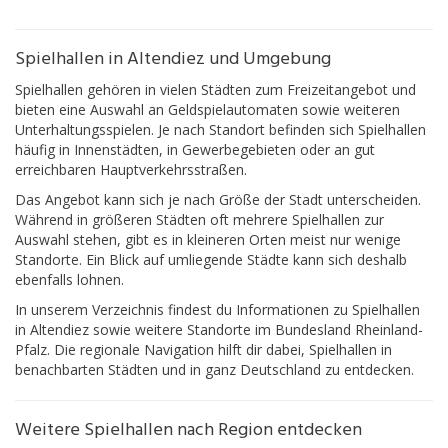
Spielhallen in Altendiez und Umgebung
Spielhallen gehören in vielen Städten zum Freizeitangebot und
bieten eine Auswahl an Geldspielautomaten sowie weiteren
Unterhaltungsspielen. Je nach Standort befinden sich Spielhallen
häufig in Innenstädten, in Gewerbegebieten oder an gut
erreichbaren Hauptverkehrsstraßen.
Das Angebot kann sich je nach Größe der Stadt unterscheiden.
Während in größeren Städten oft mehrere Spielhallen zur
Auswahl stehen, gibt es in kleineren Orten meist nur wenige
Standorte. Ein Blick auf umliegende Städte kann sich deshalb
ebenfalls lohnen.
In unserem Verzeichnis findest du Informationen zu Spielhallen
in Altendiez sowie weitere Standorte im Bundesland Rheinland-
Pfalz. Die regionale Navigation hilft dir dabei, Spielhallen in
benachbarten Städten und in ganz Deutschland zu entdecken.
Weitere Spielhallen nach Region entdecken