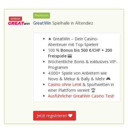
Premium
online
GreatWin
Spielhalle in
Altendiez
★ GreatWin – Dein Casino-
Abenteuer mit Top-Spielen!
100 %
Bonus bis 500 €/CHF + 200
Freispiele
🎰
Wöchentliche Bonis & exklusives VIP-
Programm
4.000+ Spiele von Anbietern wie
Novo & Mekur & Bally & Mehr 🎮
Casino ohne Limit
& Sportwetten in
einer Plattform vereint 🏆
Ausführlicher GreatWin Casino Test
!
Jetzt registrieren