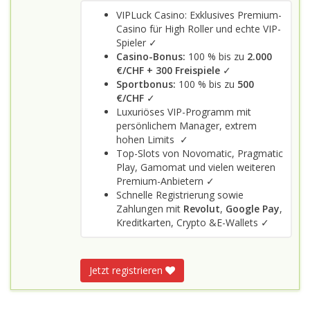
VIPLuck Casino: Exklusives Premium-
Casino für High Roller und echte VIP-
Spieler ✓
Casino-Bonus:
100 % bis zu
2.000
€/CHF + 300 Freispiele
✓
Sportbonus:
100 % bis zu
500
€/CHF
✓
Luxuriöses VIP-Programm mit
persönlichem Manager, extrem
hohen Limits ✓
Top-Slots von Novomatic, Pragmatic
Play, Gamomat und vielen weiteren
Premium-Anbietern ✓
Schnelle Registrierung sowie
Zahlungen mit
Revolut
,
Google Pay
,
Kreditkarten, Crypto &E-Wallets ✓
Jetzt registrieren