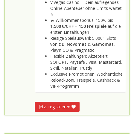
V.Vegas Casino – Dein aufregendes
Online-Abenteuer ohne Limits wartet!
⭐
🔥 Willkommensbonus: 150% bis
1.500 €/CHF + 150 Freispiele
auf die
ersten Einzahlungen
Riesige Spielauswahl: 5.000+ Slots
von z.B.
Novomatic
,
Gamomat
,
Play’n GO & Pragmatic
Flexible Zahlungen: Akzeptiert
SOFORT, Paysafe , Visa, Mastercard,
Skrill, Neteller, Trustly
Exklusive Promotionen: Wöchentliche
Reload-Boni, Freispiele, Cashback &
VIP-Programm
Jetzt registrieren