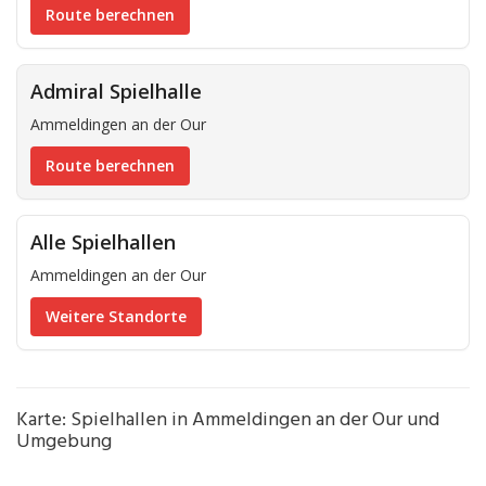
Route berechnen
Admiral Spielhalle
Ammeldingen an der Our
Route berechnen
Alle Spielhallen
Ammeldingen an der Our
Weitere Standorte
Karte: Spielhallen in Ammeldingen an der Our und
Umgebung