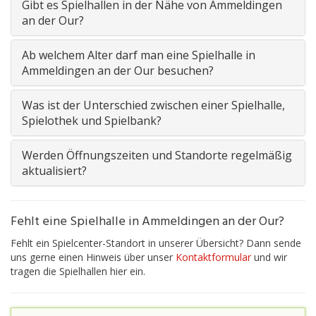
Gibt es Spielhallen in der Nähe von Ammeldingen
an der Our?
Ab welchem Alter darf man eine Spielhalle in
Ammeldingen an der Our besuchen?
Was ist der Unterschied zwischen einer Spielhalle,
Spielothek und Spielbank?
Werden Öffnungszeiten und Standorte regelmäßig
aktualisiert?
Fehlt eine Spielhalle in Ammeldingen an der Our?
Fehlt ein Spielcenter-Standort in unserer Übersicht? Dann sende
uns gerne einen Hinweis über unser
Kontaktformular
und wir
tragen die Spielhallen hier ein.