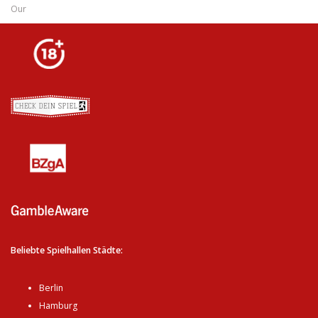
Our
Beliebte Spielhallen Städte:
Berlin
Hamburg