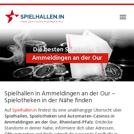
Skip
to
main
Toggl
content
navig
Die besten Spielhallen in
Ammeldingen an der Our
Spielhallen in Ammeldingen an der Our –
Spielotheken in der Nähe finden
Auf
Spielhallen.in
findest du eine unabhängige Übersicht über
Spielhallen, Spielotheken und Automaten-Casinos in
Ammeldingen an der Our, Rheinland-Pfalz
. Entdecke
Standorte in deiner Nähe, informiere dich über Adressen,
Öffnungszeiten und finde schnell die passende Spielhalle in