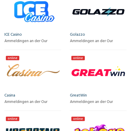
ICE Casino
Golazzo
Ammeldingen an der Our
Ammeldingen an der Our
online
online
Casina
GreatWin
Ammeldingen an der Our
Ammeldingen an der Our
online
online