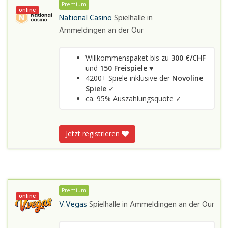
Premium
online
National Casino
Spielhalle in
Ammeldingen an der Our
Willkommenspaket bis zu
300 €/CHF
und
150 Freispiele ♥
4200+ Spiele inklusive der
Novoline
Spiele
✓
ca. 95% Auszahlungsquote ✓
Jetzt registrieren
Premium
online
V.Vegas
Spielhalle in
Ammeldingen an der Our