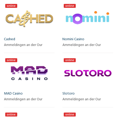
online
online
Cashed
Nomini Casino
Ammeldingen an der Our
Ammeldingen an der Our
online
online
MAD Casino
Slotoro
Ammeldingen an der Our
Ammeldingen an der Our
online
online