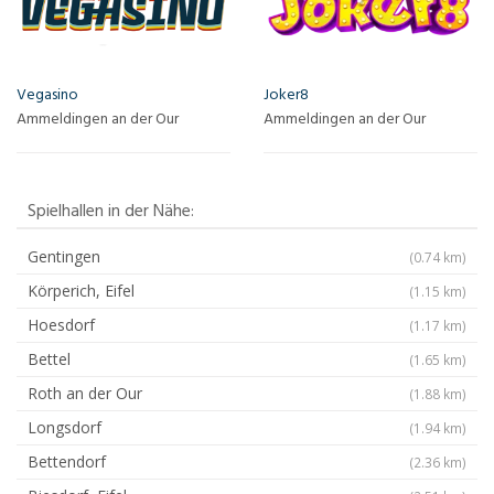
Vegasino
Joker8
Ammeldingen an der Our
Ammeldingen an der Our
Spielhallen in der Nähe:
Gentingen
(0.74 km)
Körperich, Eifel
(1.15 km)
Hoesdorf
(1.17 km)
Bettel
(1.65 km)
Roth an der Our
(1.88 km)
Longsdorf
(1.94 km)
Bettendorf
(2.36 km)