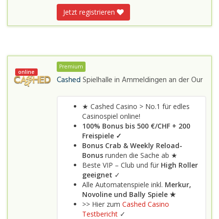
Jetzt registrieren
Premium
online
Cashed
Spielhalle in
Ammeldingen an der Our
★ Cashed Casino > No.1 für edles
Casinospiel online!
100% Bonus bis 500 €/CHF + 200
Freispiele ✓
Bonus Crab &
Weekly Reload-
Bonus
runden die Sache ab ★
Beste VIP – Club und für
High Roller
geeignet
✓
Alle Automatenspiele inkl.
Merkur,
Novoline und Bally Spiele ★
>> Hier zum
Cashed Casino
Testbericht
✓