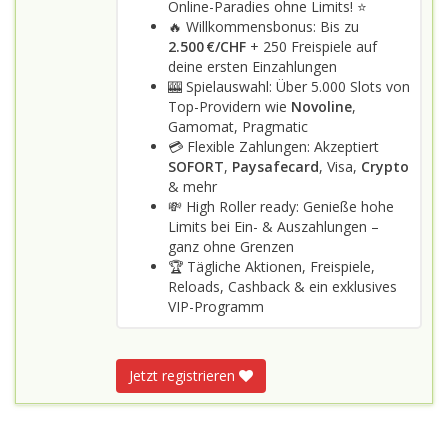
Online-Paradies ohne Limits! ⭐
🔥 Willkommensbonus: Bis zu
2.500 €/CHF
+ 250 Freispiele auf
deine ersten Einzahlungen
🎰 Spielauswahl: Über 5.000 Slots von
Top-Providern wie
Novoline
,
Gamomat, Pragmatic
💳 Flexible Zahlungen: Akzeptiert
SOFORT
,
Paysafecard
, Visa,
Crypto
& mehr
💸 High Roller ready: Genieße hohe
Limits bei Ein- & Auszahlungen –
ganz ohne Grenzen
🏆 Tägliche Aktionen, Freispiele,
Reloads, Cashback & ein exklusives
VIP-Programm
Jetzt registrieren