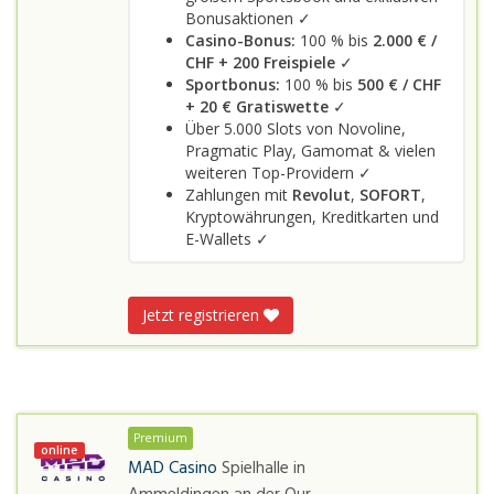
Bonusaktionen ✓
Casino-Bonus:
100 % bis
2.000 € /
CHF + 200 Freispiele
✓
Sportbonus:
100 % bis
500 € / CHF
+ 20 € Gratiswette
✓
Über 5.000 Slots von Novoline,
Pragmatic Play, Gamomat & vielen
weiteren Top-Providern ✓
Zahlungen mit
Revolut
,
SOFORT
,
Kryptowährungen, Kreditkarten und
E-Wallets ✓
Jetzt registrieren
Premium
online
MAD Casino
Spielhalle in