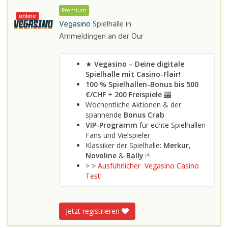
Premium
online
Vegasino
Spielhalle in
Ammeldingen an der Our
★
Vegasino – Deine digitale
Spielhalle mit Casino-Flair!
100 % Spielhallen-Bonus bis 500
€/CHF
+
200 Freispiele
🎰
Wöchentliche Aktionen & der
spannende
Bonus Crab
VIP-Programm
für echte Spielhallen-
Fans und Vielspieler
Klassiker der Spielhalle:
Merkur
,
Novoline
&
Bally
🃏
> >
Ausführlicher Vegasino Casino
Test!
Jetzt registrieren