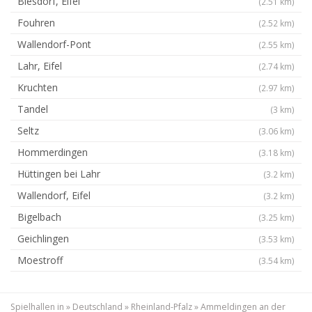
Biesdorf, Eifel
(2.51 km)
Fouhren
(2.52 km)
Wallendorf-Pont
(2.55 km)
Lahr, Eifel
(2.74 km)
Kruchten
(2.97 km)
Tandel
(3 km)
Seltz
(3.06 km)
Hommerdingen
(3.18 km)
Hüttingen bei Lahr
(3.2 km)
Wallendorf, Eifel
(3.2 km)
Bigelbach
(3.25 km)
Geichlingen
(3.53 km)
Moestroff
(3.54 km)
Spielhallen in
»
Deutschland
»
Rheinland-Pfalz
»
Ammeldingen an der