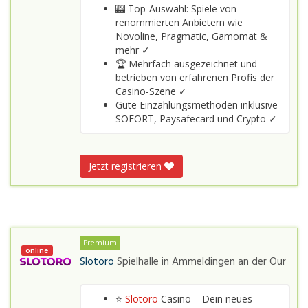
🎰 Top-Auswahl: Spiele von
renommierten Anbietern wie
Novoline, Pragmatic, Gamomat &
mehr ✓
🏆 Mehrfach ausgezeichnet und
betrieben von erfahrenen Profis der
Casino-Szene ✓
Gute Einzahlungsmethoden inklusive
SOFORT, Paysafecard und Crypto ✓
Jetzt registrieren
Premium
online
Slotoro
Spielhalle in
Ammeldingen an der Our
⭐
Slotoro
Casino – Dein neues