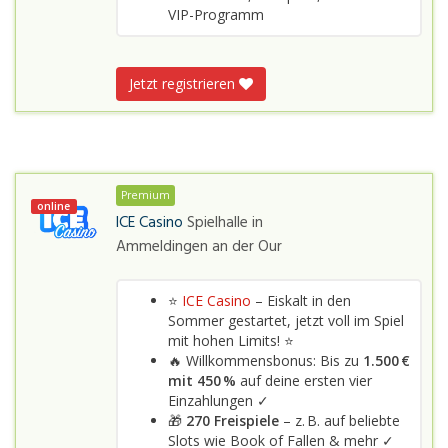
VIP-Programm
Jetzt registrieren
Premium
online
ICE Casino
Spielhalle in
Ammeldingen an der Our
⭐
ICE Casino
– Eiskalt in den
Sommer gestartet, jetzt voll im Spiel
mit hohen Limits! ⭐
🔥 Willkommensbonus: Bis zu
1.500 €
mit 450 %
auf deine ersten vier
Einzahlungen ✓
🎁
270 Freispiele
– z. B. auf beliebte
Slots wie Book of Fallen & mehr ✓