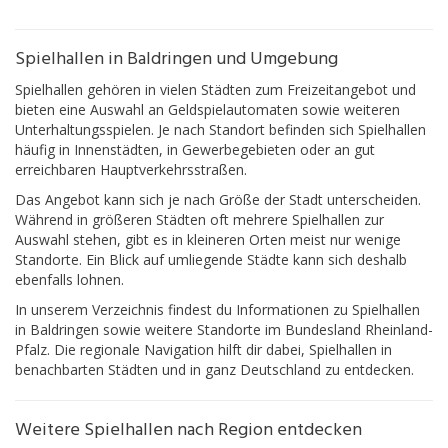
Spielhallen in Baldringen und Umgebung
Spielhallen gehören in vielen Städten zum Freizeitangebot und
bieten eine Auswahl an Geldspielautomaten sowie weiteren
Unterhaltungsspielen. Je nach Standort befinden sich Spielhallen
häufig in Innenstädten, in Gewerbegebieten oder an gut
erreichbaren Hauptverkehrsstraßen.
Das Angebot kann sich je nach Größe der Stadt unterscheiden.
Während in größeren Städten oft mehrere Spielhallen zur
Auswahl stehen, gibt es in kleineren Orten meist nur wenige
Standorte. Ein Blick auf umliegende Städte kann sich deshalb
ebenfalls lohnen.
In unserem Verzeichnis findest du Informationen zu Spielhallen
in Baldringen sowie weitere Standorte im Bundesland Rheinland-
Pfalz. Die regionale Navigation hilft dir dabei, Spielhallen in
benachbarten Städten und in ganz Deutschland zu entdecken.
Weitere Spielhallen nach Region entdecken