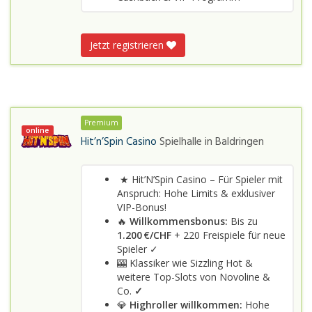
Jetzt registrieren
Premium
online
Hit’n’Spin Casino
Spielhalle in
Baldringen
★ Hit’N’Spin Casino – Für Spieler mit
Anspruch: Hohe Limits & exklusiver
VIP-Bonus!
🔥
Willkommensbonus:
Bis zu
1.200 €/CHF
+ 220 Freispiele für neue
Spieler ✓
🎰 Klassiker wie Sizzling Hot &
weitere Top-Slots von Novoline &
Co.
✓
💎
Highroller willkommen:
Hohe