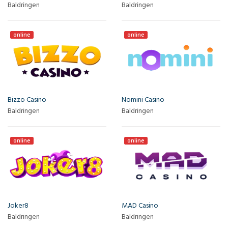
Baldringen
Baldringen
online
online
Bizzo Casino
Nomini Casino
Baldringen
Baldringen
online
online
Joker8
MAD Casino
Baldringen
Baldringen