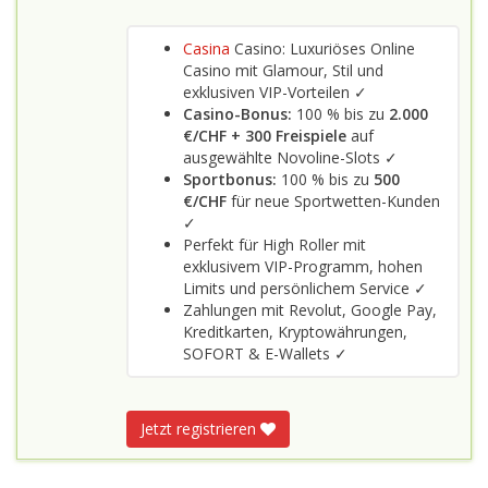
Casina
Casino: Luxuriöses Online
Casino mit Glamour, Stil und
exklusiven VIP-Vorteilen ✓
Casino-Bonus:
100 % bis zu
2.000
€/CHF + 300 Freispiele
auf
ausgewählte Novoline-Slots ✓
Sportbonus:
100 % bis zu
500
€/CHF
für neue Sportwetten-Kunden
✓
Perfekt für High Roller mit
exklusivem VIP-Programm, hohen
Limits und persönlichem Service ✓
Zahlungen mit Revolut, Google Pay,
Kreditkarten, Kryptowährungen,
SOFORT & E-Wallets ✓
Jetzt registrieren