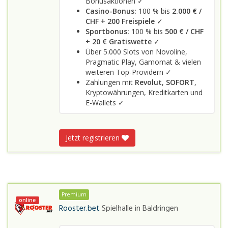
Bonusaktionen ✓
Casino-Bonus:
100 % bis
2.000 € /
CHF + 200 Freispiele
✓
Sportbonus:
100 % bis
500 € / CHF
+ 20 € Gratiswette
✓
Über 5.000 Slots von Novoline,
Pragmatic Play, Gamomat & vielen
weiteren Top-Providern ✓
Zahlungen mit
Revolut
,
SOFORT
,
Kryptowährungen, Kreditkarten und
E-Wallets ✓
Jetzt registrieren
Premium
online
Rooster.bet
Spielhalle in
Baldringen