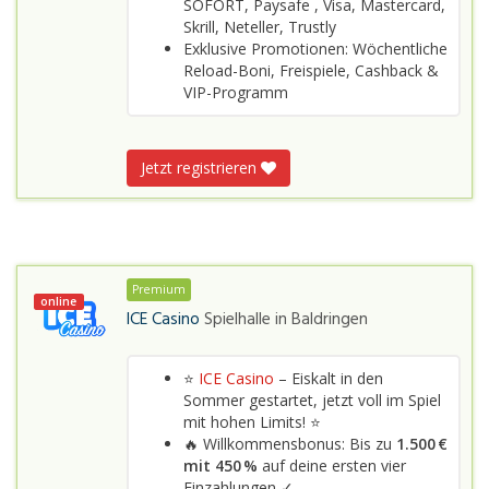
SOFORT, Paysafe , Visa, Mastercard,
Skrill, Neteller, Trustly
Exklusive Promotionen: Wöchentliche
Reload-Boni, Freispiele, Cashback &
VIP-Programm
Jetzt registrieren
Premium
online
ICE Casino
Spielhalle in
Baldringen
⭐
ICE Casino
– Eiskalt in den
Sommer gestartet, jetzt voll im Spiel
mit hohen Limits! ⭐
🔥 Willkommensbonus: Bis zu
1.500 €
mit 450 %
auf deine ersten vier
Einzahlungen ✓