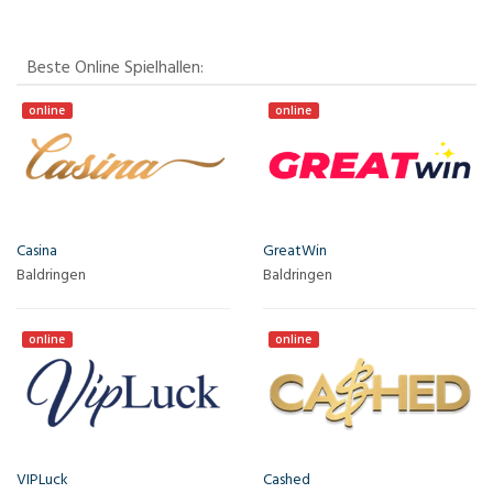
Beste Online Spielhallen:
online
online
Casina
GreatWin
Baldringen
Baldringen
online
online
VIPLuck
Cashed