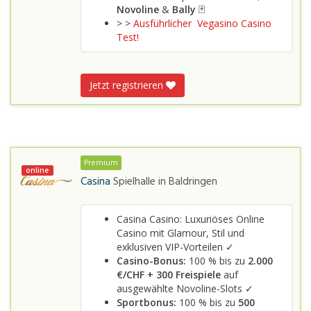
Novoline
&
Bally
🃏
> >
Ausführlicher Vegasino Casino
Test!
Jetzt registrieren
Premium
online
Casina
Spielhalle in
Baldringen
Casina Casino: Luxuriöses Online
Casino mit Glamour, Stil und
exklusiven VIP-Vorteilen ✓
Casino-Bonus:
100 % bis zu
2.000
€/CHF + 300 Freispiele
auf
ausgewählte Novoline-Slots ✓
Sportbonus:
100 % bis zu
500