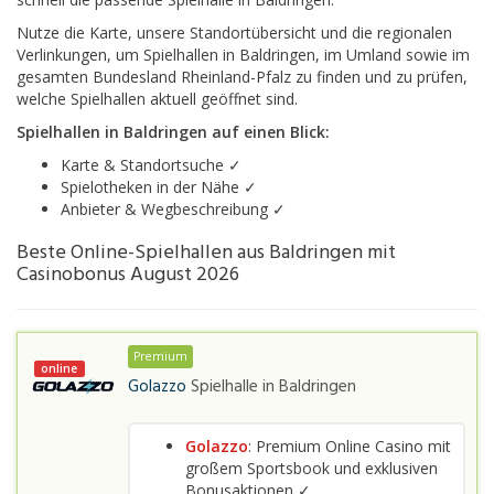
Nutze die Karte, unsere Standortübersicht und die regionalen
Verlinkungen, um Spielhallen in Baldringen, im Umland sowie im
gesamten Bundesland Rheinland-Pfalz zu finden und zu prüfen,
welche Spielhallen aktuell geöffnet sind.
Spielhallen in Baldringen auf einen Blick:
Karte & Standortsuche ✓
Spielotheken in der Nähe ✓
Anbieter & Wegbeschreibung ✓
Beste Online-Spielhallen aus Baldringen mit
Casinobonus August 2026
Premium
online
Golazzo
Spielhalle in
Baldringen
Golazzo
: Premium Online Casino mit
großem Sportsbook und exklusiven
Bonusaktionen ✓