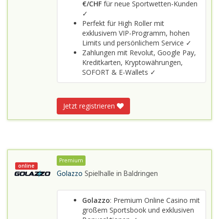
€/CHF
für neue Sportwetten-Kunden
✓
Perfekt für High Roller mit
exklusivem VIP-Programm, hohen
Limits und persönlichem Service ✓
Zahlungen mit Revolut, Google Pay,
Kreditkarten, Kryptowährungen,
SOFORT & E-Wallets ✓
Jetzt registrieren
Premium
online
Golazzo
Spielhalle in
Baldringen
Golazzo
: Premium Online Casino mit
großem Sportsbook und exklusiven