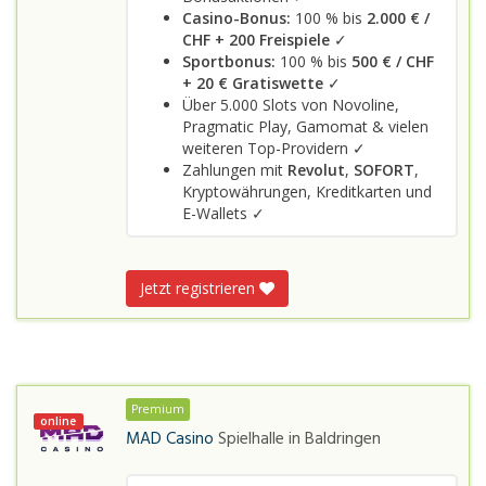
Casino-Bonus:
100 % bis
2.000 € /
CHF + 200 Freispiele
✓
Sportbonus:
100 % bis
500 € / CHF
+ 20 € Gratiswette
✓
Über 5.000 Slots von Novoline,
Pragmatic Play, Gamomat & vielen
weiteren Top-Providern ✓
Zahlungen mit
Revolut
,
SOFORT
,
Kryptowährungen, Kreditkarten und
E-Wallets ✓
Jetzt registrieren
Premium
online
MAD Casino
Spielhalle in
Baldringen