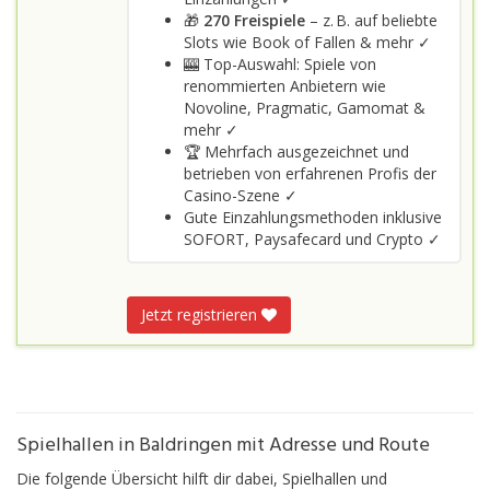
🎁
270 Freispiele
– z. B. auf beliebte
Slots wie Book of Fallen & mehr ✓
🎰 Top-Auswahl: Spiele von
renommierten Anbietern wie
Novoline, Pragmatic, Gamomat &
mehr ✓
🏆 Mehrfach ausgezeichnet und
betrieben von erfahrenen Profis der
Casino-Szene ✓
Gute Einzahlungsmethoden inklusive
SOFORT, Paysafecard und Crypto ✓
Jetzt registrieren
Spielhallen in Baldringen mit Adresse und Route
Die folgende Übersicht hilft dir dabei, Spielhallen und