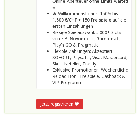
Online-Abenteuer ohne Limits wartet!
⭐
🔥 Willkommensbonus: 150% bis
1.500 €/CHF + 150 Freispiele
auf die
ersten Einzahlungen
Riesige Spielauswahl: 5.000+ Slots
von z.B.
Novomatic
,
Gamomat
,
Play’n GO & Pragmatic
Flexible Zahlungen: Akzeptiert
SOFORT, Paysafe , Visa, Mastercard,
Skrill, Neteller, Trustly
Exklusive Promotionen: Wöchentliche
Reload-Boni, Freispiele, Cashback &
VIP-Programm
Jetzt registrieren