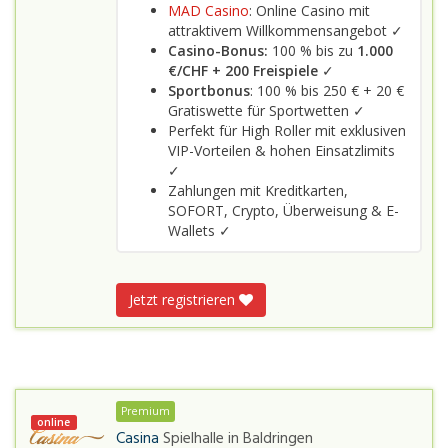
MAD Casino
: Online Casino mit
attraktivem Willkommensangebot ✓
Casino-Bonus:
100 % bis zu
1.000
€/CHF + 200 Freispiele
✓
Sportbonus
: 100 % bis 250 € + 20 €
Gratiswette für Sportwetten ✓
Perfekt für High Roller mit exklusiven
VIP-Vorteilen & hohen Einsatzlimits
✓
Zahlungen mit Kreditkarten,
SOFORT, Crypto, Überweisung & E-
Wallets ✓
Jetzt registrieren
Premium
online
Casina
Spielhalle in
Baldringen