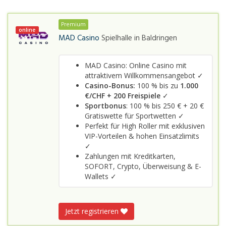
Premium
online
MAD Casino
Spielhalle in
Baldringen
MAD Casino: Online Casino mit
attraktivem Willkommensangebot ✓
Casino-Bonus:
100 % bis zu
1.000
€/CHF + 200 Freispiele
✓
Sportbonus
: 100 % bis 250 € + 20 €
Gratiswette für Sportwetten ✓
Perfekt für High Roller mit exklusiven
VIP-Vorteilen & hohen Einsatzlimits
✓
Zahlungen mit Kreditkarten,
SOFORT, Crypto, Überweisung & E-
Wallets ✓
Jetzt registrieren