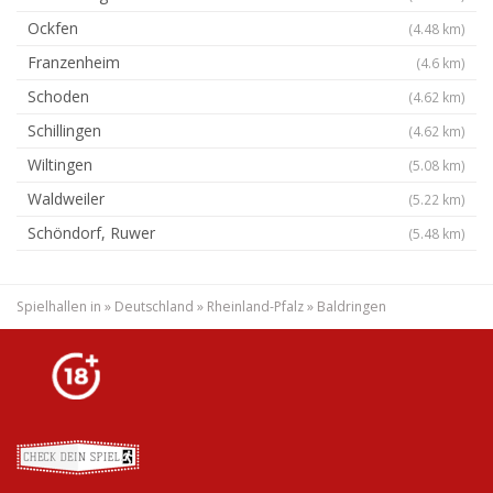
Ockfen
(4.48 km)
Franzenheim
(4.6 km)
Schoden
(4.62 km)
Schillingen
(4.62 km)
Wiltingen
(5.08 km)
Waldweiler
(5.22 km)
Schöndorf, Ruwer
(5.48 km)
Spielhallen in
»
Deutschland
»
Rheinland-Pfalz
»
Baldringen