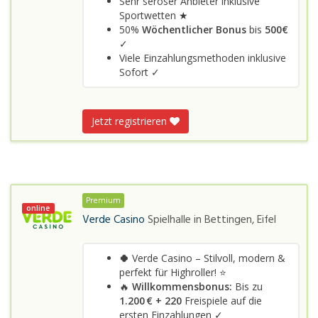
Sehr seröser Anbieter inklusive
Sportwetten ★
50%
Wöchentlicher Bonus
bis
500€
✓
Viele Einzahlungsmethoden inklusive
Sofort ✓
Jetzt registrieren
Premium
online
Verde Casino
Spielhalle in
Bettingen, Eifel
🍀
Verde Casino – Stilvoll, modern &
perfekt für Highroller! ⭐
🔥
Willkommensbonus:
Bis zu
1.200 € + 220
Freispiele auf die
ersten Einzahlungen ✓