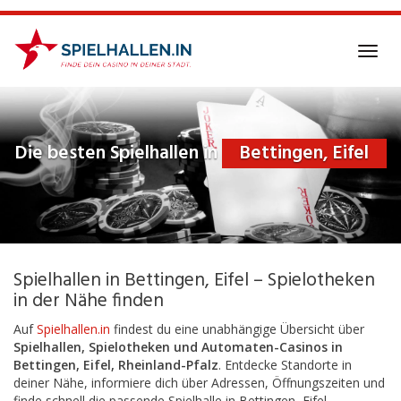
Skip
to
main
Toggl
content
navig
Die besten Spielhallen in
Bettingen, Eifel
Spielhallen in Bettingen, Eifel – Spielotheken
in der Nähe finden
Auf
Spielhallen.in
findest du eine unabhängige Übersicht über
Spielhallen, Spielotheken und Automaten-Casinos in
Bettingen, Eifel, Rheinland-Pfalz
. Entdecke Standorte in
deiner Nähe, informiere dich über Adressen, Öffnungszeiten und
finde schnell die passende Spielhalle in Bettingen, Eifel.