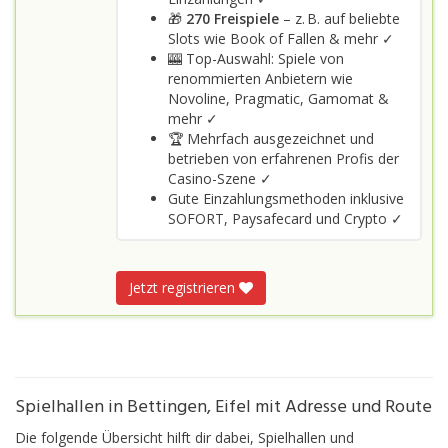
🎁
270 Freispiele
– z. B. auf beliebte
Slots wie Book of Fallen & mehr ✓
🎰 Top-Auswahl: Spiele von
renommierten Anbietern wie
Novoline, Pragmatic, Gamomat &
mehr ✓
🏆 Mehrfach ausgezeichnet und
betrieben von erfahrenen Profis der
Casino-Szene ✓
Gute Einzahlungsmethoden inklusive
SOFORT, Paysafecard und Crypto ✓
Jetzt registrieren
Spielhallen in Bettingen, Eifel mit Adresse und Route
Die folgende Übersicht hilft dir dabei, Spielhallen und