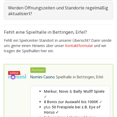
Werden Öffnungszeiten und Standorte regelmäßig
aktualisiert?
Fehlt eine Spielhalle in Bettingen, Eifel?
Fehlt ein Spielcenter-Standort in unserer Übersicht? Dann sende
uns gerne einen Hinweis über unser
Kontaktformular
und wir
tragen die Spielhallen hier ein.
Premium
online
Nomini Casino
Spielhalle in
Bettingen, Eifel
Merkur
,
Novo
&
Bally Wulff Spiele
✓
8 Bonis zur Auswahl bis 1000€
✓
plus
50 Freispiele bei z.B. Eye of
Horus ✓