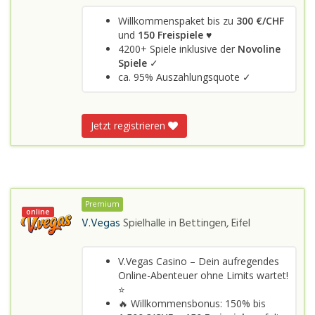
Willkommenspaket bis zu
300 €/CHF
und
150 Freispiele ♥
4200+ Spiele inklusive der
Novoline
Spiele
✓
ca. 95% Auszahlungsquote ✓
Jetzt registrieren
Premium
online
V.Vegas
Spielhalle in
Bettingen, Eifel
V.Vegas Casino – Dein aufregendes
Online-Abenteuer ohne Limits wartet!
⭐
🔥 Willkommensbonus: 150% bis