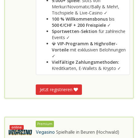
9.000+ Spiele:
Slots von
Merkur/Novomatic/Bally & Mehr!,
Tischspiele & Live-Casino ✓
100 % Willkommensbonus
bis
500 €/CHF + 200 Freispiele
✓
Sportwetten-Sektion
für zahlreiche
Events ✓
💎
VIP-Programm & Highroller-
Vorteile
mit exklusiven Belohnungen
✓
Vielfältige Zahlungsmethoden:
Kreditkarten, E-Wallets & Krypto ✓
Jetzt registrieren
Premium
online
Vegasino
Spielhalle in
Beuren (Hochwald)