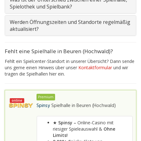
Spielothek und Spielbank?
Werden Öffnungszeiten und Standorte regelmäßig
aktualisiert?
Fehlt eine Spielhalle in Beuren (Hochwald)?
Fehlt ein Spielcenter-Standort in unserer Übersicht? Dann sende
uns gerne einen Hinweis über unser
Kontaktformular
und wir
tragen die Spielhallen hier ein.
Premium
online
Spinsy
Spielhalle in
Beuren (Hochwald)
★
Spinsy –
Online-Casino mit
riesiger Spieleauswahl &
Ohne
Limits
!