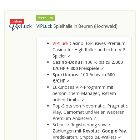
Premium
online
VIPLuck
Spielhalle in
Beuren (Hochwald)
VIPLuck
Casino: Exklusives Premium-
Casino für High Roller und echte VIP-
Spieler ✓
Casino-Bonus:
100 % bis zu
2.000
€/CHF + 300 Freispiele
✓
Sportbonus:
100 % bis zu
500
€/CHF
✓
Luxuriöses VIP-Programm mit
persönlichem Manager, extrem
hohen Limits ✓
Top-Slots von Novomatic, Pragmatic
Play, Gamomat und vielen weiteren
Premium-Anbietern ✓
Schnelle Registrierung sowie
Zahlungen mit
Revolut
,
Google Pay
,
Kreditkarten, Crypto &E-Wallets ✓