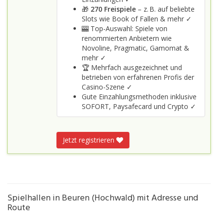
🎁
270 Freispiele
– z. B. auf beliebte
Slots wie Book of Fallen & mehr ✓
🎰 Top-Auswahl: Spiele von
renommierten Anbietern wie
Novoline, Pragmatic, Gamomat &
mehr ✓
🏆 Mehrfach ausgezeichnet und
betrieben von erfahrenen Profis der
Casino-Szene ✓
Gute Einzahlungsmethoden inklusive
SOFORT, Paysafecard und Crypto ✓
Jetzt registrieren
Spielhallen in Beuren (Hochwald) mit Adresse und
Route