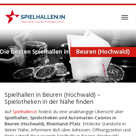
Skip
to
main
Toggl
content
navig
Die besten Spielhallen in
Beuren (Hochwald)
Spielhallen in Beuren (Hochwald) –
Spielotheken in der Nähe finden
Auf
Spielhallen.in
findest du eine unabhängige Übersicht über
Spielhallen, Spielotheken und Automaten-Casinos in
Beuren (Hochwald), Rheinland-Pfalz
. Entdecke Standorte in
deiner Nähe, informiere dich über Adressen, Öffnungszeiten und
finde schnell die passende Spielhalle in Beuren (Hochwald).