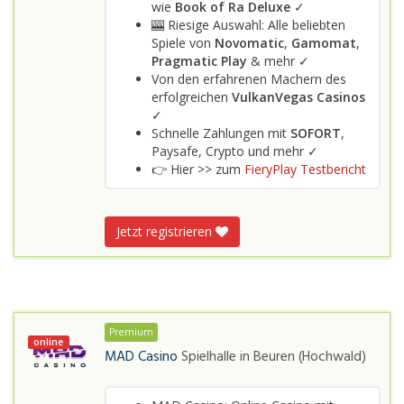
wie
Book of Ra Deluxe
✓
🎰 Riesige Auswahl: Alle beliebten
Spiele von
Novomatic
,
Gamomat
,
Pragmatic Play
& mehr ✓
Von den erfahrenen Machern des
erfolgreichen
VulkanVegas Casinos
✓
Schnelle Zahlungen mit
SOFORT
,
Paysafe, Crypto und mehr ✓
👉 Hier >> zum
FieryPlay Testbericht
Jetzt registrieren
Premium
online
MAD Casino
Spielhalle in
Beuren (Hochwald)