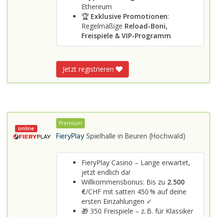
Ethereum
🏆
Exklusive Promotionen
:
Regelmäßige
Reload-Boni,
Freispiele & VIP-Programm
Jetzt registrieren
Premium
online
FieryPlay
Spielhalle in
Beuren (Hochwald)
FieryPlay Casino – Lange erwartet,
jetzt endlich da!
Willkommensbonus: Bis zu
2.500
€
/CHF mit satten 450 % auf deine
ersten Einzahlungen ✓
🎁 350 Freispiele – z. B. für Klassiker