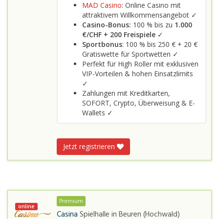
MAD Casino
: Online Casino mit
attraktivem Willkommensangebot ✓
Casino-Bonus:
100 % bis zu
1.000
€/CHF + 200 Freispiele
✓
Sportbonus
: 100 % bis 250 € + 20 €
Gratiswette für Sportwetten ✓
Perfekt für High Roller mit exklusiven
VIP-Vorteilen & hohen Einsatzlimits
✓
Zahlungen mit Kreditkarten,
SOFORT, Crypto, Überweisung & E-
Wallets ✓
Jetzt registrieren
Premium
online
Casina
Spielhalle in
Beuren (Hochwald)