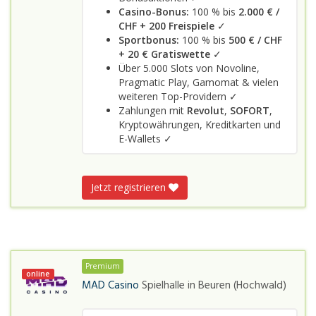
Casino-Bonus:
100 % bis
2.000 € /
CHF + 200 Freispiele
✓
Sportbonus:
100 % bis
500 € / CHF
+ 20 € Gratiswette
✓
Über 5.000 Slots von Novoline,
Pragmatic Play, Gamomat & vielen
weiteren Top-Providern ✓
Zahlungen mit
Revolut
,
SOFORT
,
Kryptowährungen, Kreditkarten und
E-Wallets ✓
Jetzt registrieren
Premium
online
MAD Casino
Spielhalle in
Beuren (Hochwald)