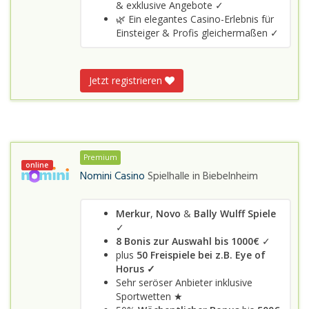
& exklusive Angebote ✓
🌿 Ein elegantes Casino-Erlebnis für
Einsteiger & Profis gleichermaßen ✓
Jetzt registrieren
Premium
online
Nomini Casino
Spielhalle in
Biebelnheim
Merkur
,
Novo
&
Bally Wulff Spiele
✓
8 Bonis zur Auswahl bis 1000€
✓
plus
50 Freispiele bei z.B. Eye of
Horus ✓
Sehr seröser Anbieter inklusive
Sportwetten ★