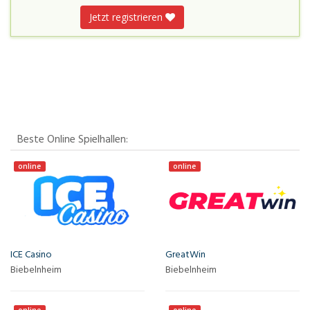
Jetzt registrieren
Beste Online Spielhallen:
online
online
ICE Casino
GreatWin
Biebelnheim
Biebelnheim