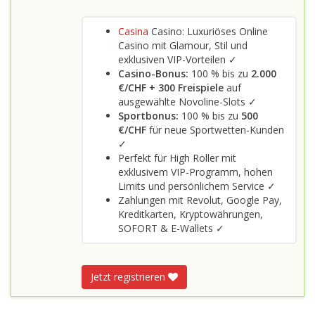
Casina
Casino: Luxuriöses Online
Casino mit Glamour, Stil und
exklusiven VIP-Vorteilen ✓
Casino-Bonus:
100 % bis zu
2.000
€/CHF + 300 Freispiele
auf
ausgewählte Novoline-Slots ✓
Sportbonus:
100 % bis zu
500
€/CHF
für neue Sportwetten-Kunden
✓
Perfekt für High Roller mit
exklusivem VIP-Programm, hohen
Limits und persönlichem Service ✓
Zahlungen mit Revolut, Google Pay,
Kreditkarten, Kryptowährungen,
SOFORT & E-Wallets ✓
Jetzt registrieren