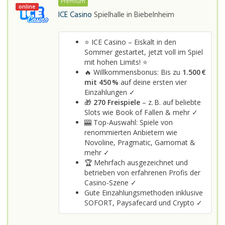
Premium
online
ICE Casino
Spielhalle in
Biebelnheim
⭐ ICE Casino – Eiskalt in den
Sommer gestartet, jetzt voll im Spiel
mit hohen Limits! ⭐
🔥 Willkommensbonus: Bis zu
1.500 €
mit 450 %
auf deine ersten vier
Einzahlungen ✓
🎁
270 Freispiele
– z. B. auf beliebte
Slots wie Book of Fallen & mehr ✓
🎰 Top-Auswahl: Spiele von
renommierten Anbietern wie
Novoline, Pragmatic, Gamomat &
mehr ✓
🏆 Mehrfach ausgezeichnet und
betrieben von erfahrenen Profis der
Casino-Szene ✓
Gute Einzahlungsmethoden inklusive
SOFORT, Paysafecard und Crypto ✓