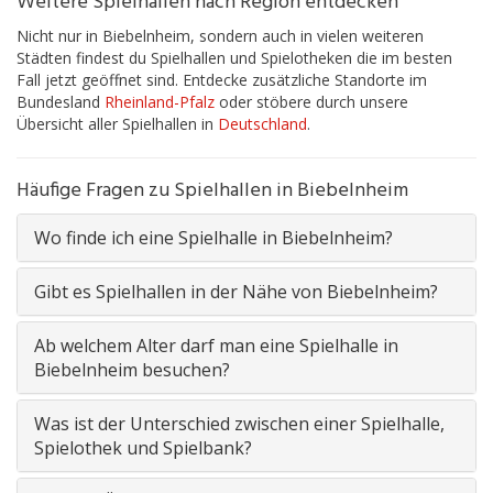
Weitere Spielhallen nach Region entdecken
Nicht nur in Biebelnheim, sondern auch in vielen weiteren
Städten findest du Spielhallen und Spielotheken die im besten
Fall jetzt geöffnet sind. Entdecke zusätzliche Standorte im
Bundesland
Rheinland-Pfalz
oder stöbere durch unsere
Übersicht aller Spielhallen in
Deutschland
.
Häufige Fragen zu Spielhallen in Biebelnheim
Wo finde ich eine Spielhalle in Biebelnheim?
Gibt es Spielhallen in der Nähe von Biebelnheim?
Ab welchem Alter darf man eine Spielhalle in
Biebelnheim besuchen?
Was ist der Unterschied zwischen einer Spielhalle,
Spielothek und Spielbank?