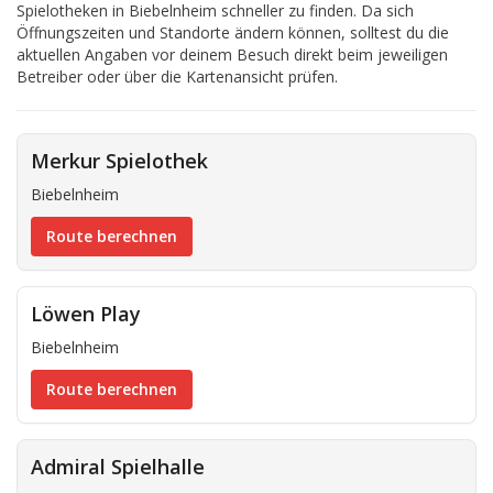
Spielotheken in Biebelnheim schneller zu finden. Da sich
Öffnungszeiten und Standorte ändern können, solltest du die
aktuellen Angaben vor deinem Besuch direkt beim jeweiligen
Betreiber oder über die Kartenansicht prüfen.
Merkur Spielothek
Biebelnheim
Route berechnen
Löwen Play
Biebelnheim
Route berechnen
Admiral Spielhalle