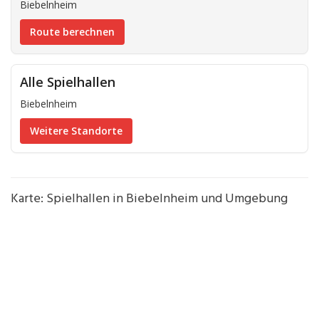
Biebelnheim
Route berechnen
Alle Spielhallen
Biebelnheim
Weitere Standorte
Karte: Spielhallen in Biebelnheim und Umgebung