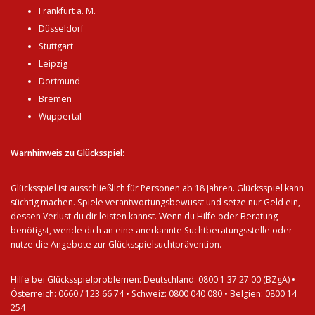
Frankfurt a. M.
Düsseldorf
Stuttgart
Leipzig
Dortmund
Bremen
Wuppertal
Warnhinweis zu Glücksspiel
:
Glücksspiel ist ausschließlich für Personen ab 18 Jahren. Glücksspiel kann
süchtig machen. Spiele verantwortungsbewusst und setze nur Geld ein,
dessen Verlust du dir leisten kannst. Wenn du Hilfe oder Beratung
benötigst, wende dich an eine anerkannte
Suchtberatungsstelle
oder
nutze die Angebote zur Glücksspielsuchtprävention.
Hilfe bei Glücksspielproblemen: Deutschland: 0800 1 37 27 00 (BZgA) •
Österreich: 0660 / 123 66 74 • Schweiz: 0800 040 080 • Belgien: 0800 14
254