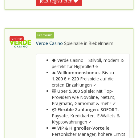
Jetzt registrieren
Premium
online
Verde Casino
Spielhalle in
Biebelnheim
🍀
Verde Casino – Stilvoll, modern &
perfekt für Highroller! ⭐
🔥
Willkommensbonus:
Bis zu
1.200 € + 220
Freispiele auf die
ersten Einzahlungen ✓
🎰
Über 5.000 Spiele:
Mit Top-
Providern wie Novoline, NetEnt,
Pragmatic, Gamomat & mehr ✓
💳
Flexible Zahlungen:
SOFORT
,
Paysafe, Kreditkarten, E-Wallets &
Kryptowährungen ✓
👑
VIP & Highroller-Vorteile:
Persönlicher Manager, höhere Limits