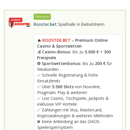
Premium
online
Rooster.bet
Spielhalle in
Biebelnheim
🔥
ROOSTER.BET
– Premium Online
Casino & Sportwetten
💰
Casino-Bonus:
Bis zu
5.000 €
+
300
Freispiele
⚽
Sportwettenbonus:
Bis zu
200 €
für
Neukunden
✅ Schnelle Registrierung & hohe
Einsatzlimits
✅ Über
5.500 Slots
von Novoline,
Pragmatic Play & weiteren
✅ Live Casino, Tischspiele, Jackpots &
exklusive VIP-Vorteile
✅ Zahlungen mit Visa, Mastercard,
Kryptowährungen & weiteren Methoden
❌ Keine Anbindung an das OASIS-
Spielersperrsystem