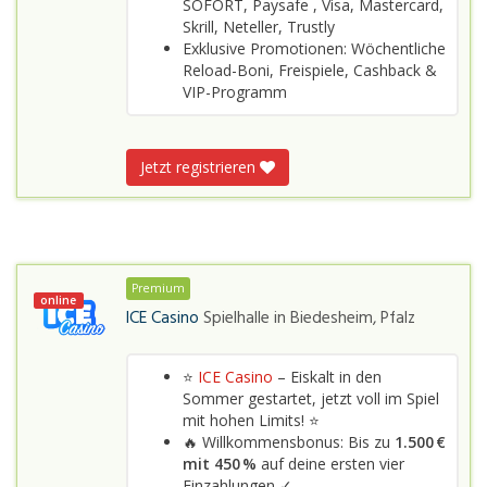
SOFORT, Paysafe , Visa, Mastercard,
Skrill, Neteller, Trustly
Exklusive Promotionen: Wöchentliche
Reload-Boni, Freispiele, Cashback &
VIP-Programm
Jetzt registrieren
Premium
online
ICE Casino
Spielhalle in
Biedesheim, Pfalz
⭐
ICE Casino
– Eiskalt in den
Sommer gestartet, jetzt voll im Spiel
mit hohen Limits! ⭐
🔥 Willkommensbonus: Bis zu
1.500 €
mit 450 %
auf deine ersten vier
Einzahlungen ✓