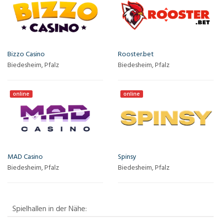
Bizzo Casino
Rooster.bet
Biedesheim, Pfalz
Biedesheim, Pfalz
online
online
MAD Casino
Spinsy
Biedesheim, Pfalz
Biedesheim, Pfalz
Spielhallen in der Nähe: