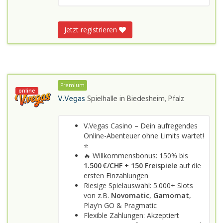
Jetzt registrieren
Premium
online
V.Vegas
Spielhalle in
Biedesheim, Pfalz
V.Vegas Casino – Dein aufregendes
Online-Abenteuer ohne Limits wartet!
⭐
🔥 Willkommensbonus: 150% bis
1.500 €/CHF + 150 Freispiele
auf die
ersten Einzahlungen
Riesige Spielauswahl: 5.000+ Slots
von z.B.
Novomatic
,
Gamomat
,
Play’n GO & Pragmatic
Flexible Zahlungen: Akzeptiert