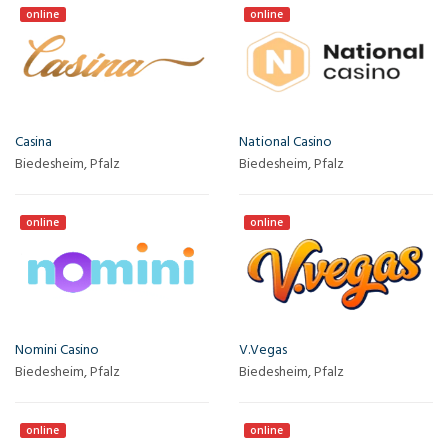
online
online
Casina
National Casino
Biedesheim, Pfalz
Biedesheim, Pfalz
online
online
Nomini Casino
V.Vegas
Biedesheim, Pfalz
Biedesheim, Pfalz
online
online