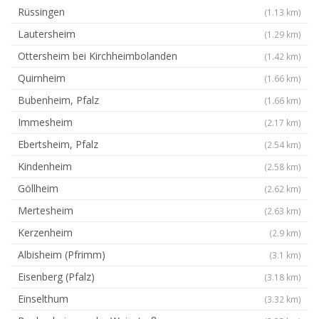
Rüssingen
(1.13 km)
Lautersheim
(1.29 km)
Ottersheim bei Kirchheimbolanden
(1.42 km)
Quirnheim
(1.66 km)
Bubenheim, Pfalz
(1.66 km)
Immesheim
(2.17 km)
Ebertsheim, Pfalz
(2.54 km)
Kindenheim
(2.58 km)
Göllheim
(2.62 km)
Mertesheim
(2.63 km)
Kerzenheim
(2.9 km)
Albisheim (Pfrimm)
(3.1 km)
Eisenberg (Pfalz)
(3.18 km)
Einselthum
(3.32 km)