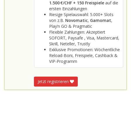
1.500 €/CHF + 150 Freispiele
auf die
ersten Einzahlungen
Riesige Spielauswahl: 5.000+ Slots
von z.B.
Novomatic
,
Gamomat
,
Play’n GO & Pragmatic
Flexible Zahlungen: Akzeptiert
SOFORT, Paysafe , Visa, Mastercard,
Skrill, Neteller, Trustly
Exklusive Promotionen: Wöchentliche
Reload-Boni, Freispiele, Cashback &
VIP-Programm
Jetzt registrieren