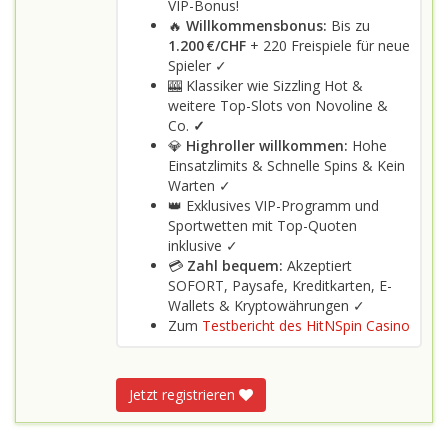
VIP-Bonus!
🔥
Willkommensbonus:
Bis zu
1.200 €/CHF
+ 220 Freispiele für neue
Spieler ✓
🎰 Klassiker wie Sizzling Hot &
weitere Top-Slots von Novoline &
Co.
✓
💎
Highroller willkommen:
Hohe
Einsatzlimits & Schnelle Spins & Kein
Warten ✓
👑 Exklusives VIP-Programm und
Sportwetten mit Top-Quoten
inklusive ✓
💳
Zahl bequem:
Akzeptiert
SOFORT, Paysafe, Kreditkarten, E-
Wallets & Kryptowährungen ✓
Zum
Testbericht des HitNSpin Casino
Jetzt registrieren