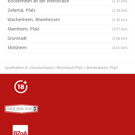
Bockenheim an der Weinstraße
(3.35 km)
Zellertal, Pfalz
(3.38 km)
Wachenheim, Rheinhessen
(3.45 km)
Marnheim, Pfalz
(3.57 km)
Grünstadt
(3.68 km)
Mölsheim
(4.01 km)
Spielhallen in
»
Deutschland
»
Rheinland-Pfalz
»
Biedesheim, Pfalz