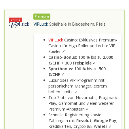
Premium
online
VIPLuck
Spielhalle in
Biedesheim, Pfalz
VIPLuck
Casino: Exklusives Premium-
Casino für High Roller und echte VIP-
Spieler ✓
Casino-Bonus:
100 % bis zu
2.000
€/CHF + 300 Freispiele
✓
Sportbonus:
100 % bis zu
500
€/CHF
✓
Luxuriöses VIP-Programm mit
persönlichem Manager, extrem
hohen Limits ✓
Top-Slots von Novomatic, Pragmatic
Play, Gamomat und vielen weiteren
Premium-Anbietern ✓
Schnelle Registrierung sowie
Zahlungen mit
Revolut
,
Google Pay
,
Kreditkarten, Crypto &E-Wallets ✓