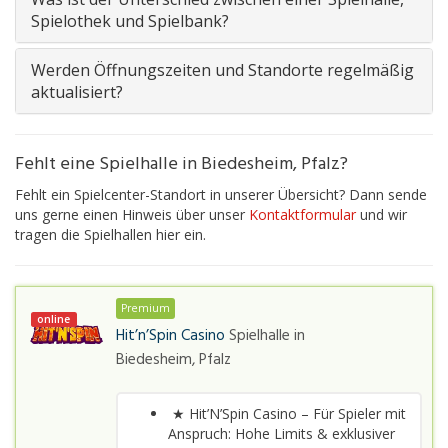
Spielothek und Spielbank?
Werden Öffnungszeiten und Standorte regelmäßig
aktualisiert?
Fehlt eine Spielhalle in Biedesheim, Pfalz?
Fehlt ein Spielcenter-Standort in unserer Übersicht? Dann sende
uns gerne einen Hinweis über unser
Kontaktformular
und wir
tragen die Spielhallen hier ein.
Premium
online
Hit’n’Spin Casino
Spielhalle in
Biedesheim, Pfalz
★ Hit’N’Spin Casino – Für Spieler mit
Anspruch: Hohe Limits & exklusiver