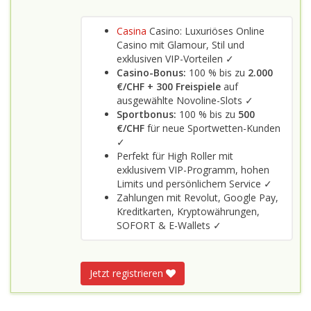
Casina
Casino: Luxuriöses Online
Casino mit Glamour, Stil und
exklusiven VIP-Vorteilen ✓
Casino-Bonus:
100 % bis zu
2.000
€/CHF + 300 Freispiele
auf
ausgewählte Novoline-Slots ✓
Sportbonus:
100 % bis zu
500
€/CHF
für neue Sportwetten-Kunden
✓
Perfekt für High Roller mit
exklusivem VIP-Programm, hohen
Limits und persönlichem Service ✓
Zahlungen mit Revolut, Google Pay,
Kreditkarten, Kryptowährungen,
SOFORT & E-Wallets ✓
Jetzt registrieren