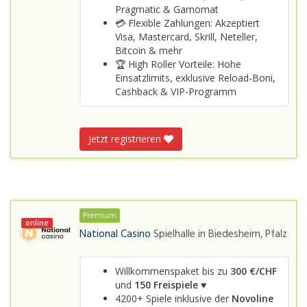
Pragmatic & Gamomat
💳 Flexible Zahlungen: Akzeptiert
Visa, Mastercard, Skrill, Neteller,
Bitcoin & mehr
🏆 High Roller Vorteile: Hohe
Einsatzlimits, exklusive Reload-Boni,
Cashback & VIP-Programm
Jetzt registrieren
Premium
online
National Casino
Spielhalle in
Biedesheim, Pfalz
Willkommenspaket bis zu
300 €/CHF
und
150 Freispiele ♥
4200+ Spiele inklusive der
Novoline