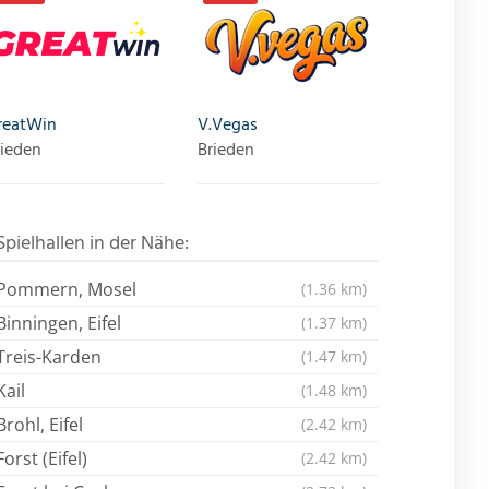
reatWin
V.Vegas
rieden
Brieden
Spielhallen in der Nähe:
Pommern, Mosel
(1.36 km)
Binningen, Eifel
(1.37 km)
Treis-Karden
(1.47 km)
Kail
(1.48 km)
Brohl, Eifel
(2.42 km)
Forst (Eifel)
(2.42 km)