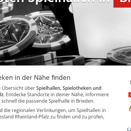
eken in der Nähe finden
e Übersicht über
Spielhallen, Spielotheken und
lz
. Entdecke Standorte in deiner Nähe, informiere
schnell die passende Spielhalle in Brieden.
d die regionalen Verlinkungen, um Spielhallen in
land Rheinland-Pfalz zu finden und zu prüfen,
C