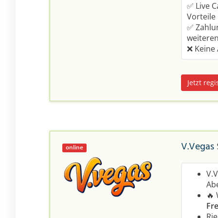
✅ Live C
Vorteile
✅ Zahlu
weitere
❌ Keine
Jetzt reg
V.Vegas
online
V.V
Abe
🔥
Fre
Rie