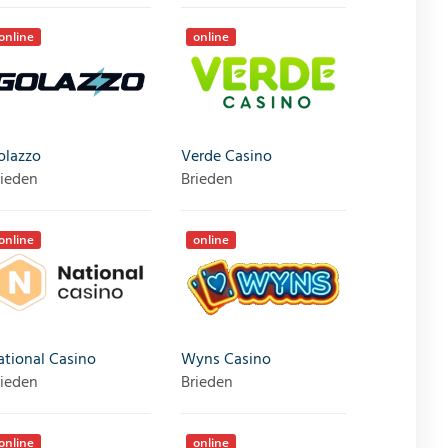
online
online
olazzo
Verde Casino
rieden
Brieden
online
online
ational Casino
Wyns Casino
rieden
Brieden
online
online