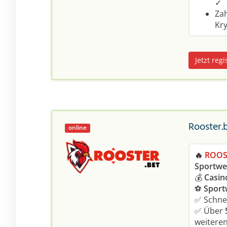
✓
Zah
Kr
Jetzt reg
Rooster.
online
🔥
ROOS
Sportwe
💰
Casin
⚽
Sport
✅ Schnel
✅ Über
weitere