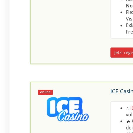
No
Fle
Vis
Exk
Fr
Jetzt reg
ICE Casi
online
⭐
I
vol
🔥
dei