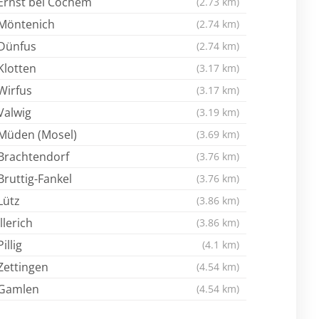
Ernst bei Cochem
(2.73 km)
Möntenich
(2.74 km)
Dünfus
(2.74 km)
Klotten
(3.17 km)
Wirfus
(3.17 km)
Valwig
(3.19 km)
Müden (Mosel)
(3.69 km)
Brachtendorf
(3.76 km)
Bruttig-Fankel
(3.76 km)
Lütz
(3.86 km)
Illerich
(3.86 km)
Pillig
(4.1 km)
Zettingen
(4.54 km)
Gamlen
(4.54 km)