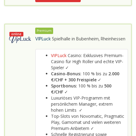
Premium
online
VIPLuck
Spielhalle in
Bubenheim, Rheinhessen
VIPLuck
Casino: Exklusives Premium-
Casino für High Roller und echte VIP-
Spieler ✓
Casino-Bonus:
100 % bis zu
2.000
€/CHF + 300 Freispiele
✓
Sportbonus:
100 % bis zu
500
€/CHF
✓
Luxuriöses VIP-Programm mit
persönlichem Manager, extrem
hohen Limits ✓
Top-Slots von Novomatic, Pragmatic
Play, Gamomat und vielen weiteren
Premium-Anbietern ✓
Schnelle Registrierung sowie