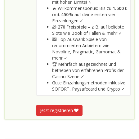
mit hohen Limits! ⭐
🔥 Willkommensbonus: Bis zu
1.500 €
mit 450 %
auf deine ersten vier
Einzahlungen ✓
🎁
270 Freispiele
– z. B. auf beliebte
Slots wie Book of Fallen & mehr ✓
🎰 Top-Auswahl: Spiele von
renommierten Anbietern wie
Novoline, Pragmatic, Gamomat &
mehr ✓
🏆 Mehrfach ausgezeichnet und
betrieben von erfahrenen Profis der
Casino-Szene ✓
Gute Einzahlungsmethoden inklusive
SOFORT, Paysafecard und Crypto ✓
Jetzt registrieren