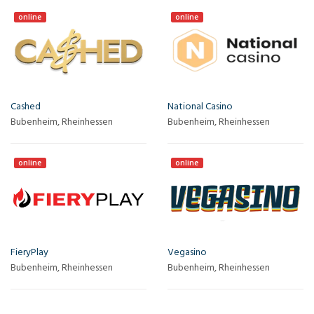
online
online
Cashed
National Casino
Bubenheim, Rheinhessen
Bubenheim, Rheinhessen
online
online
FieryPlay
Vegasino
Bubenheim, Rheinhessen
Bubenheim, Rheinhessen