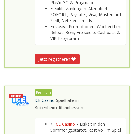
Play’n GO & Pragmatic
Flexible Zahlungen: Akzeptiert
SOFORT, Paysafe , Visa, Mastercard,
Skrill, Neteller, Trustly
Exklusive Promotionen: Wöchentliche
Reload-Boni, Freispiele, Cashback &
VIP-Programm
Jetzt registrieren
Premium
online
ICE Casino
Spielhalle in
Bubenheim, Rheinhessen
⭐
ICE Casino
– Eiskalt in den
Sommer gestartet, jetzt voll im Spiel