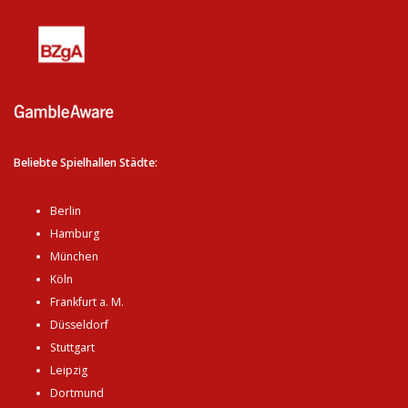
Beliebte Spielhallen Städte:
Berlin
Hamburg
München
Köln
Frankfurt a. M.
Düsseldorf
Stuttgart
Leipzig
Dortmund