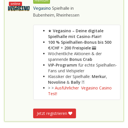
Premium
online
Vegasino
Spielhalle in
Bubenheim, Rheinhessen
★
Vegasino – Deine digitale
Spielhalle mit Casino-Flair!
100 % Spielhallen-Bonus bis 500
€/CHF
+
200 Freispiele
🎰
Wöchentliche Aktionen & der
spannende
Bonus Crab
VIP-Programm
für echte Spielhallen-
Fans und Vielspieler
Klassiker der Spielhalle:
Merkur
,
Novoline
&
Bally
🃏
> >
Ausführlicher Vegasino Casino
Test!
Jetzt registrieren