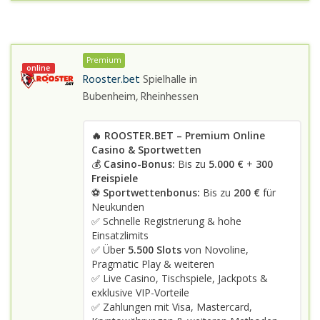
Premium
online
Rooster.bet
Spielhalle in
Bubenheim, Rheinhessen
🔥 ROOSTER.BET – Premium Online
Casino & Sportwetten
💰
Casino-Bonus:
Bis zu
5.000 €
+
300
Freispiele
⚽
Sportwettenbonus:
Bis zu
200 €
für
Neukunden
✅ Schnelle Registrierung & hohe
Einsatzlimits
✅ Über
5.500 Slots
von Novoline,
Pragmatic Play & weiteren
✅ Live Casino, Tischspiele, Jackpots &
exklusive VIP-Vorteile
✅ Zahlungen mit Visa, Mastercard,