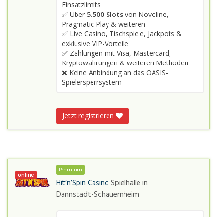
Einsatzlimits
✅ Über
5.500 Slots
von Novoline,
Pragmatic Play & weiteren
✅ Live Casino, Tischspiele, Jackpots &
exklusive VIP-Vorteile
✅ Zahlungen mit Visa, Mastercard,
Kryptowährungen & weiteren Methoden
❌ Keine Anbindung an das OASIS-
Spielersperrsystem
Jetzt registrieren
Premium
online
Hit’n’Spin Casino
Spielhalle in
Dannstadt-Schauernheim