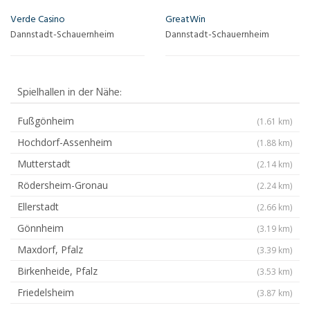
Verde Casino
GreatWin
Dannstadt-Schauernheim
Dannstadt-Schauernheim
Spielhallen in der Nähe:
Fußgönheim
(1.61 km)
Hochdorf-Assenheim
(1.88 km)
Mutterstadt
(2.14 km)
Rödersheim-Gronau
(2.24 km)
Ellerstadt
(2.66 km)
Gönnheim
(3.19 km)
Maxdorf, Pfalz
(3.39 km)
Birkenheide, Pfalz
(3.53 km)
Friedelsheim
(3.87 km)