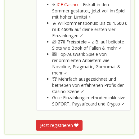
⭐
ICE Casino
– Eiskalt in den
Sommer gestartet, jetzt voll im Spiel
mit hohen Limits! ⭐
🔥 Willkommensbonus: Bis zu
1.500 €
mit 450 %
auf deine ersten vier
Einzahlungen ✓
🎁
270 Freispiele
– z. B. auf beliebte
Slots wie Book of Fallen & mehr ✓
🎰 Top-Auswahl: Spiele von
renommierten Anbietern wie
Novoline, Pragmatic, Gamomat &
mehr ✓
🏆 Mehrfach ausgezeichnet und
betrieben von erfahrenen Profis der
Casino-Szene ✓
Gute Einzahlungsmethoden inklusive
SOFORT, Paysafecard und Crypto ✓
Jetzt registrieren