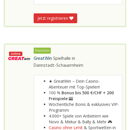
Jetzt registrieren
Premium
online
GreatWin
Spielhalle in
Dannstadt-Schauernheim
★ GreatWin – Dein Casino-
Abenteuer mit Top-Spielen!
100 %
Bonus bis 500 €/CHF + 200
Freispiele
🎰
Wöchentliche Bonis & exklusives VIP-
Programm
4.000+ Spiele von Anbietern wie
Novo & Mekur & Bally & Mehr 🎮
Casino ohne Limit
& Sportwetten in