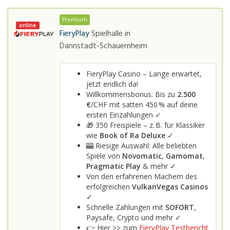
Premium
online
FieryPlay
Spielhalle in
Dannstadt-Schauernheim
FieryPlay Casino – Lange erwartet,
jetzt endlich da!
Willkommensbonus: Bis zu
2.500
€
/CHF mit satten 450 % auf deine
ersten Einzahlungen ✓
🎁 350 Freispiele – z. B. für Klassiker
wie
Book of Ra Deluxe
✓
🎰 Riesige Auswahl: Alle beliebten
Spiele von
Novomatic
,
Gamomat
,
Pragmatic Play
& mehr ✓
Von den erfahrenen Machern des
erfolgreichen
VulkanVegas Casinos
✓
Schnelle Zahlungen mit
SOFORT
,
Paysafe, Crypto und mehr ✓
👉 Hier >> zum
FieryPlay Testbericht