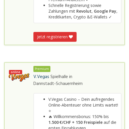
Schnelle Registrierung sowie
Zahlungen mit
Revolut
,
Google Pay
,
Kreditkarten, Crypto &E-Wallets ✓
Jetzt registrieren
Premium
online
V.Vegas
Spielhalle in
Dannstadt-Schauernheim
V.Vegas Casino – Dein aufregendes
Online-Abenteuer ohne Limits wartet!
⭐
🔥 Willkommensbonus: 150% bis
1.500 €/CHF + 150 Freispiele
auf die
ersten Einzahlungen