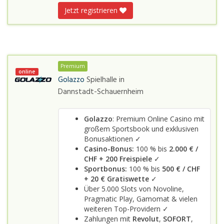
Jetzt registrieren
Premium
online
Golazzo
Spielhalle in
Dannstadt-Schauernheim
Golazzo
: Premium Online Casino mit
großem Sportsbook und exklusiven
Bonusaktionen ✓
Casino-Bonus:
100 % bis
2.000 € /
CHF + 200 Freispiele
✓
Sportbonus:
100 % bis
500 € / CHF
+ 20 € Gratiswette
✓
Über 5.000 Slots von Novoline,
Pragmatic Play, Gamomat & vielen
weiteren Top-Providern ✓
Zahlungen mit
Revolut
,
SOFORT
,