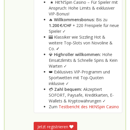
★ Hit’N’Spin Casino – Für Spieler mit
Anspruch: Hohe Limits & exklusiver
VIP-Bonus!
🔥
Willkommensbonus:
Bis zu
1.200 €/CHF
+ 220 Freispiele für neue
Spieler ✓
🎰 Klassiker wie Sizzling Hot &
weitere Top-Slots von Novoline &
Co.
✓
💎
Highroller willkommen:
Hohe
Einsatzlimits & Schnelle Spins & Kein
Warten ✓
👑 Exklusives VIP-Programm und
Sportwetten mit Top-Quoten
inklusive ✓
💳
Zahl bequem:
Akzeptiert
SOFORT, Paysafe, Kreditkarten, E-
Wallets & Kryptowährungen ✓
Zum
Testbericht des HitNSpin Casino
Jetzt registrieren