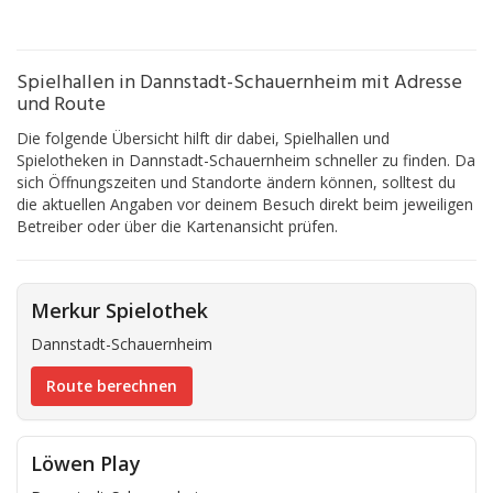
Spielhallen in Dannstadt-Schauernheim mit Adresse
und Route
Die folgende Übersicht hilft dir dabei, Spielhallen und
Spielotheken in Dannstadt-Schauernheim schneller zu finden. Da
sich Öffnungszeiten und Standorte ändern können, solltest du
die aktuellen Angaben vor deinem Besuch direkt beim jeweiligen
Betreiber oder über die Kartenansicht prüfen.
Merkur Spielothek
Dannstadt-Schauernheim
Route berechnen
Löwen Play