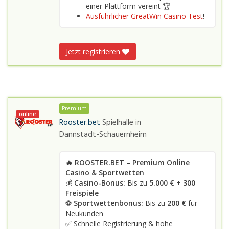
einer Plattform vereint 🏆
Ausführlicher GreatWin Casino Test
!
Jetzt registrieren
Premium
online
Rooster.bet
Spielhalle in
Dannstadt-Schauernheim
🔥 ROOSTER.BET – Premium Online
Casino & Sportwetten
💰
Casino-Bonus:
Bis zu
5.000 €
+
300
Freispiele
⚽
Sportwettenbonus:
Bis zu
200 €
für
Neukunden
✅ Schnelle Registrierung & hohe