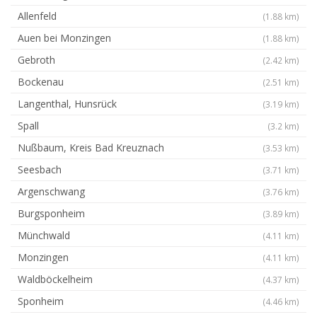
Allenfeld
(1.88 km)
Auen bei Monzingen
(1.88 km)
Gebroth
(2.42 km)
Bockenau
(2.51 km)
Langenthal, Hunsrück
(3.19 km)
Spall
(3.2 km)
Nußbaum, Kreis Bad Kreuznach
(3.53 km)
Seesbach
(3.71 km)
Argenschwang
(3.76 km)
Burgsponheim
(3.89 km)
Münchwald
(4.11 km)
Monzingen
(4.11 km)
Waldböckelheim
(4.37 km)
Sponheim
(4.46 km)