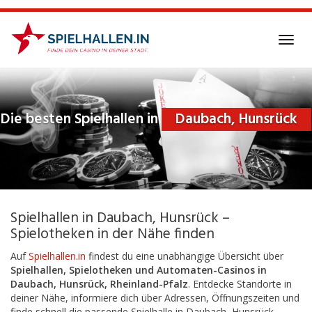
Skip
to
main
Toggl
content
navig
Die besten Spielhallen in
Daubach, Hunsrück
Spielhallen in Daubach, Hunsrück –
Spielotheken in der Nähe finden
Auf
Spielhallen.in
findest du eine unabhängige Übersicht über
Spielhallen, Spielotheken und Automaten-Casinos in
Daubach, Hunsrück, Rheinland-Pfalz
. Entdecke Standorte in
deiner Nähe, informiere dich über Adressen, Öffnungszeiten und
finde schnell die passende Spielhalle in Daubach, Hunsrück.