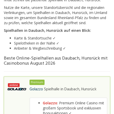
Nutze die Karte, unsere Standortübersicht und die regionalen
Verlinkungen, um Spielhallen in Daubach, Hunsrück, im Umland
sowie im gesamten Bundesland Rheinland-Pfalz zu finden und
zu prüfen, welche Spielhallen aktuell geöffnet sind.
Spielhallen in Daubach, Hunsrück auf einen Blick:
Karte & Standortsuche ✓
Spielotheken in der Nähe ✓
Anbieter & Wegbeschreibung ✓
Beste Online-Spielhallen aus Daubach, Hunsrück mit
Casinobonus August 2026
Premium
online
Golazzo
Spielhalle in
Daubach, Hunsrück
Golazzo
: Premium Online Casino mit
großem Sportsbook und exklusiven
Bonusaktionen ✓