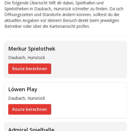
Die folgende Übersicht hilft dir dabei, Spielhallen und
Spielotheken in Daubach, Hunsrück schneller zu finden. Da sich
Öffnungszeiten und Standorte ändern können, solltest du die
aktuellen Angaben vor deinem Besuch direkt beim jeweiligen
Betreiber oder über die Kartenansicht prüfen.
Merkur Spielothek
Daubach, Hunsrück
Route berechnen
Löwen Play
Daubach, Hunsrück
Route berechnen
Admiral Spielhalle