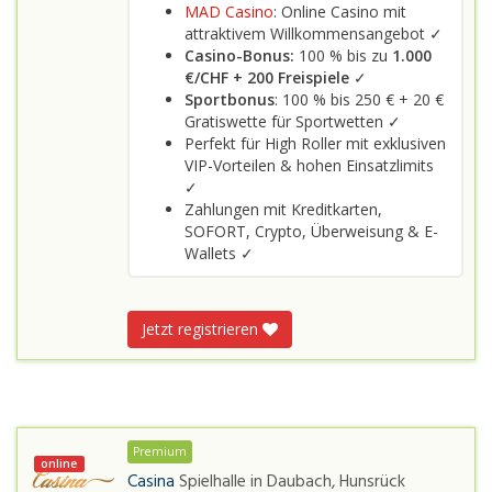
MAD Casino
: Online Casino mit
attraktivem Willkommensangebot ✓
Casino-Bonus:
100 % bis zu
1.000
€/CHF + 200 Freispiele
✓
Sportbonus
: 100 % bis 250 € + 20 €
Gratiswette für Sportwetten ✓
Perfekt für High Roller mit exklusiven
VIP-Vorteilen & hohen Einsatzlimits
✓
Zahlungen mit Kreditkarten,
SOFORT, Crypto, Überweisung & E-
Wallets ✓
Jetzt registrieren
Premium
online
Casina
Spielhalle in
Daubach, Hunsrück