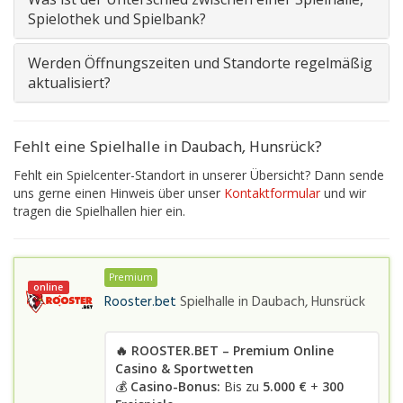
Spielothek und Spielbank?
Werden Öffnungszeiten und Standorte regelmäßig
aktualisiert?
Fehlt eine Spielhalle in Daubach, Hunsrück?
Fehlt ein Spielcenter-Standort in unserer Übersicht? Dann sende
uns gerne einen Hinweis über unser
Kontaktformular
und wir
tragen die Spielhallen hier ein.
Premium
online
Rooster.bet
Spielhalle in
Daubach, Hunsrück
🔥 ROOSTER.BET – Premium Online
Casino & Sportwetten
💰
Casino-Bonus:
Bis zu
5.000 €
+
300