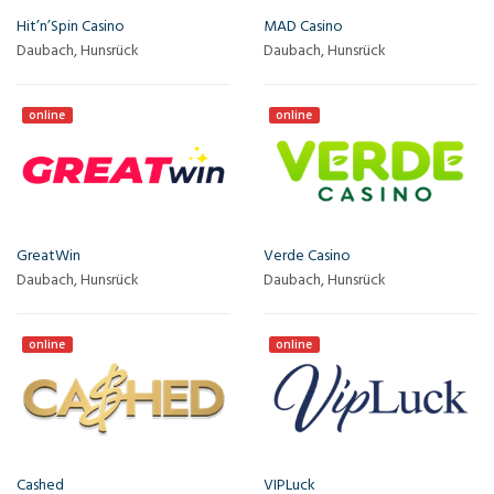
Hit’n’Spin Casino
MAD Casino
Daubach, Hunsrück
Daubach, Hunsrück
online
online
GreatWin
Verde Casino
Daubach, Hunsrück
Daubach, Hunsrück
online
online
Cashed
VIPLuck