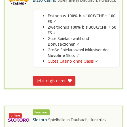
Bizzo Casino
Spielhalle in
Daubach, Hunsrück
Erstbonus
100% bis 100€/CHF
+
100
FS
✓
Zweitbonus
100% bis 300€/CHF
+
50
FS
✓
Gute Spielauswahl und
Bonusaktionen ✓
Große Spielauswahl inklusiver der
Novoline
Slots ✓
Gutes Casino ohne Oasis
✓
Jetzt registrieren
Premium
online
Slotoro
Spielhalle in
Daubach, Hunsrück