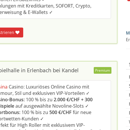
lungen mit Kreditkarten, SOFORT, Crypto,
erweisung & E-Wallets ✓
istrieren
M
E
pielhalle in
Erlenbach bei Kandel
Premium
sina
Casino: Luxuriöses Online Casino mit
mour, Stil und exklusiven VIP-Vorteilen ✓
sino-Bonus:
100 % bis zu
2.000 €/CHF + 300
ispiele
auf ausgewählte Novoline-Slots ✓
ortbonus:
100 % bis zu
500 €/CHF
für neue
ortwetten-Kunden ✓
fekt für High Roller mit exklusivem VIP-