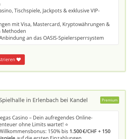
n
asino, Tischspiele, Jackpots & exklusive VIP-
ngen mit Visa, Mastercard, Kryptowährungen &
n Methoden
 Anbindung an das OASIS-Spielersperrsystem
istrieren
Spielhalle in
Erlenbach bei Kandel
Premium
egas Casino – Dein aufregendes Online-
nteuer ohne Limits wartet! ⭐
 Willkommensbonus: 150% bis
1.500 €/CHF + 150
ispiele
auf die ersten Einzahlungen