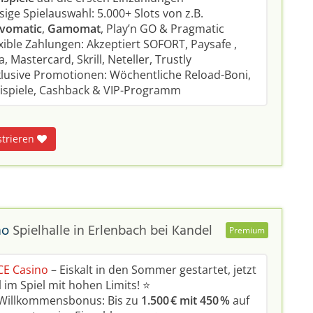
sige Spielauswahl: 5.000+ Slots von z.B.
vomatic
,
Gamomat
, Play’n GO & Pragmatic
xible Zahlungen: Akzeptiert SOFORT, Paysafe ,
a, Mastercard, Skrill, Neteller, Trustly
lusive Promotionen: Wöchentliche Reload-Boni,
eispiele, Cashback & VIP-Programm
istrieren
no
Spielhalle in
Erlenbach bei Kandel
Premium
CE Casino
– Eiskalt in den Sommer gestartet, jetzt
l im Spiel mit hohen Limits! ⭐
 Willkommensbonus: Bis zu
1.500 € mit 450 %
auf