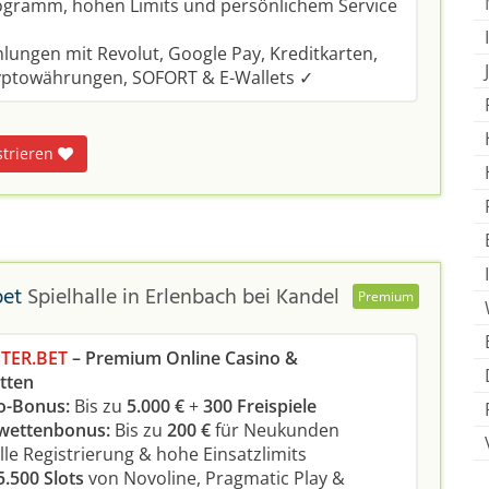
ogramm, hohen Limits und persönlichem Service
lungen mit Revolut, Google Pay, Kreditkarten,
yptowährungen, SOFORT & E-Wallets ✓
istrieren
bet
Spielhalle in
Erlenbach bei Kandel
Premium
TER.BET
– Premium Online Casino &
tten
o-Bonus:
Bis zu
5.000 €
+
300 Freispiele
wettenbonus:
Bis zu
200 €
für Neukunden
le Registrierung & hohe Einsatzlimits
5.500 Slots
von Novoline, Pragmatic Play &