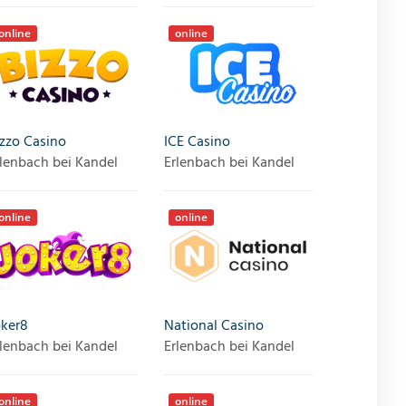
online
online
izzo Casino
ICE Casino
rlenbach bei Kandel
Erlenbach bei Kandel
online
online
oker8
National Casino
rlenbach bei Kandel
Erlenbach bei Kandel
online
online