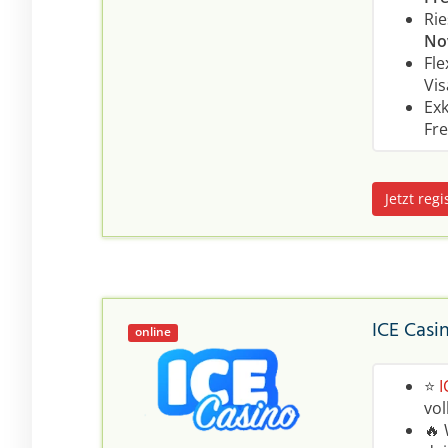
Rie
No
Fle
Vis
Exk
Fr
Jetzt reg
ICE Casi
online
⭐
I
vol
🔥