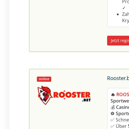
Pr
✓
Zah
Kr
Jetzt reg
Rooster.
online
🔥
ROOS
Sportwe
💰
Casin
⚽
Sport
✅ Schnel
✅ Über