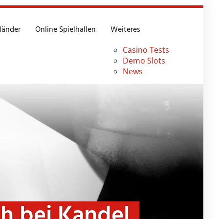
länder
Online Spielhallen
Weiteres
Casino Tests
Demo Slots
News
h bei Kandel