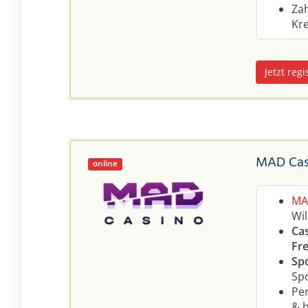
Za
Kre
Jetzt reg
MAD Cas
online
MA
Wi
Ca
Fre
Sp
Sp
Per
& h