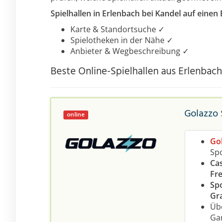
Spielhallen in Erlenbach bei Kandel auf einen B
Karte & Standortsuche ✓
Spielotheken in der Nähe ✓
Anbieter & Wegbeschreibung ✓
Beste Online-Spielhallen aus Erlenbac
Golazzo
online
Go
Sp
Ca
Fre
Sp
Gr
Übe
Ga