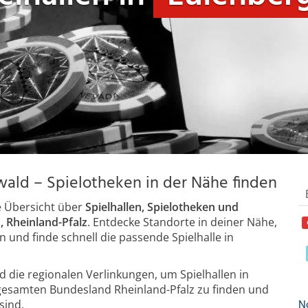
wald – Spielotheken in der Nähe finden
e Übersicht über
Spielhallen, Spielotheken und
 Rheinland-Pfalz
. Entdecke Standorte in deiner Nähe,
 und finde schnell die passende Spielhalle in
d die regionalen Verlinkungen, um Spielhallen in
gesamten Bundesland Rheinland-Pfalz zu finden und
N
sind.