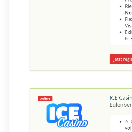
Rie
No
Fle
Vis
Exk
Fr
Jetzt reg
ICE Casi
online
Eulenber
⭐
I
vol