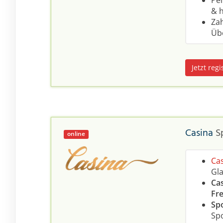
Per
& h
Zah
Üb
Jetzt reg
Casina
S
online
Ca
Gla
Ca
Fre
Sp
Sp