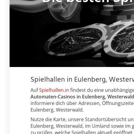
Spielhallen in Eulenberg, Wester
Auf
Spielhallen.in
findest du eine unabhängig
Automaten-Casinos in Eulenberg, Westerwald,
informiere dich über Adressen, Öffnungszeiten
Eulenberg, Westerwald.
Nutze die Karte, unsere Standortübersicht un
Eulenberg, Westerwald, im Umland sowie im 
zu prüfen, welche Spielhallen aktuell geöffnet 