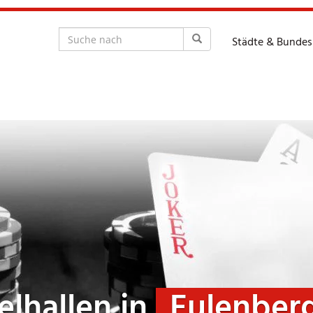
Städte & Bundes
elhallen in
Eulenber