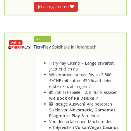
Jetzt registrieren
Premium
online
FieryPlay
Spielhalle in
Heilenbach
FieryPlay Casino – Lange erwartet,
jetzt endlich da!
Willkommensbonus: Bis zu
2.500
€
/CHF mit satten 450 % auf deine
ersten Einzahlungen ✓
🎁 350 Freispiele – z. B. für Klassiker
wie
Book of Ra Deluxe
✓
🎰 Riesige Auswahl: Alle beliebten
Spiele von
Novomatic
,
Gamomat
,
Pragmatic Play
& mehr ✓
Von den erfahrenen Machern des
erfolgreichen
VulkanVegas Casinos