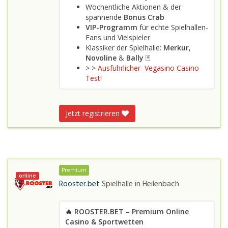
Wöchentliche Aktionen & der
spannende
Bonus Crab
VIP-Programm
für echte Spielhallen-
Fans und Vielspieler
Klassiker der Spielhalle:
Merkur
,
Novoline
&
Bally
🃏
> >
Ausführlicher Vegasino Casino
Test!
Jetzt registrieren
Premium
online
Rooster.bet
Spielhalle in
Heilenbach
🔥 ROOSTER.BET – Premium Online
Casino & Sportwetten