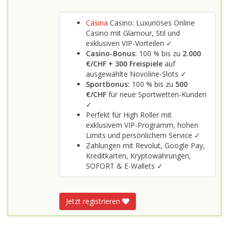
Casina
Casino: Luxuriöses Online
Casino mit Glamour, Stil und
exklusiven VIP-Vorteilen ✓
Casino-Bonus:
100 % bis zu
2.000
€/CHF + 300 Freispiele
auf
ausgewählte Novoline-Slots ✓
Sportbonus:
100 % bis zu
500
€/CHF
für neue Sportwetten-Kunden
✓
Perfekt für High Roller mit
exklusivem VIP-Programm, hohen
Limits und persönlichem Service ✓
Zahlungen mit Revolut, Google Pay,
Kreditkarten, Kryptowährungen,
SOFORT & E-Wallets ✓
Jetzt registrieren