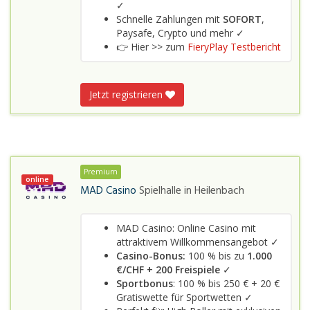
✓
Schnelle Zahlungen mit
SOFORT
,
Paysafe, Crypto und mehr ✓
👉 Hier >> zum
FieryPlay Testbericht
Jetzt registrieren
Premium
online
MAD Casino
Spielhalle in
Heilenbach
MAD Casino: Online Casino mit
attraktivem Willkommensangebot ✓
Casino-Bonus:
100 % bis zu
1.000
€/CHF + 200 Freispiele
✓
Sportbonus
: 100 % bis 250 € + 20 €
Gratiswette für Sportwetten ✓