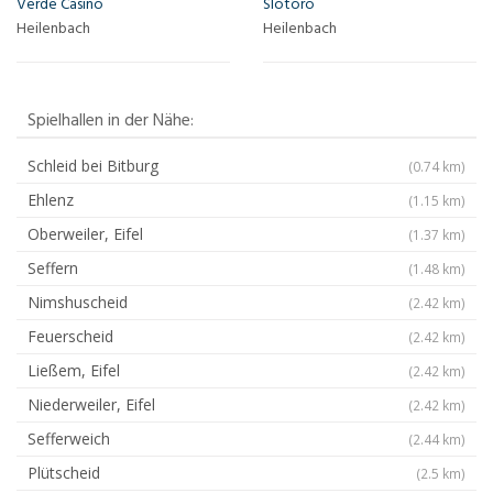
Verde Casino
Slotoro
Heilenbach
Heilenbach
Spielhallen in der Nähe:
Schleid bei Bitburg
(0.74 km)
Ehlenz
(1.15 km)
Oberweiler, Eifel
(1.37 km)
Seffern
(1.48 km)
Nimshuscheid
(2.42 km)
Feuerscheid
(2.42 km)
Ließem, Eifel
(2.42 km)
Niederweiler, Eifel
(2.42 km)
Sefferweich
(2.44 km)
Plütscheid
(2.5 km)