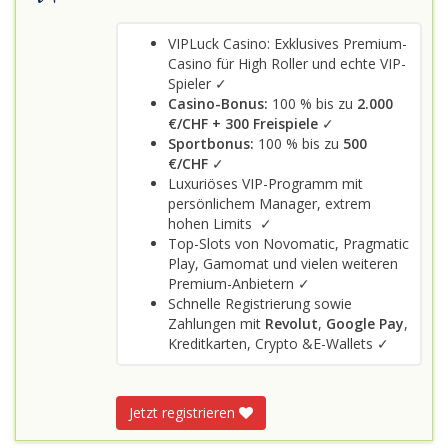
VIPLuck Casino: Exklusives Premium-
Casino für High Roller und echte VIP-
Spieler ✓
Casino-Bonus:
100 % bis zu
2.000
€/CHF + 300 Freispiele
✓
Sportbonus:
100 % bis zu
500
€/CHF
✓
Luxuriöses VIP-Programm mit
persönlichem Manager, extrem
hohen Limits ✓
Top-Slots von Novomatic, Pragmatic
Play, Gamomat und vielen weiteren
Premium-Anbietern ✓
Schnelle Registrierung sowie
Zahlungen mit
Revolut
,
Google Pay
,
Kreditkarten, Crypto &E-Wallets ✓
Jetzt registrieren