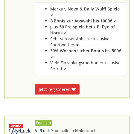
Merkur
,
Novo
&
Bally Wulff Spiele
✓
8 Bonis zur Auswahl bis 1000€
✓
plus
50 Freispiele bei z.B. Eye of
Horus ✓
Sehr seröser Anbieter inklusive
Sportwetten ★
50%
Wöchentlicher Bonus
bis
500€
✓
Viele Einzahlungsmethoden inklusive
Sofort ✓
Jetzt registrieren
Premium
online
VIPLuck
Spielhalle in
Heilenbach