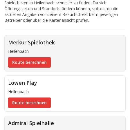
Spielotheken in Heilenbach schneller zu finden. Da sich
Öffnungszeiten und Standorte ändern können, solltest du die
aktuellen Angaben vor deinem Besuch direkt beim jeweiligen
Betreiber oder über die Kartenansicht prüfen.
Merkur Spielothek
Heilenbach
Route berechnen
Löwen Play
Heilenbach
Route berechnen
Admiral Spielhalle