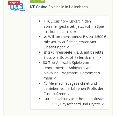
Premium
online
ICE Casino
Spielhalle in
Heilenbach
⭐ ICE Casino – Eiskalt in den
Sommer gestartet, jetzt voll im Spiel
mit hohen Limits! ⭐
🔥 Willkommensbonus: Bis zu
1.500 €
mit 450 %
auf deine ersten vier
Einzahlungen ✓
🎁
270 Freispiele
– z. B. auf beliebte
Slots wie Book of Fallen & mehr ✓
🎰 Top-Auswahl: Spiele von
renommierten Anbietern wie
Novoline, Pragmatic, Gamomat &
mehr ✓
🏆 Mehrfach ausgezeichnet und
betrieben von erfahrenen Profis der
Casino-Szene ✓
Gute Einzahlungsmethoden inklusive
SOFORT, Paysafecard und Crypto ✓