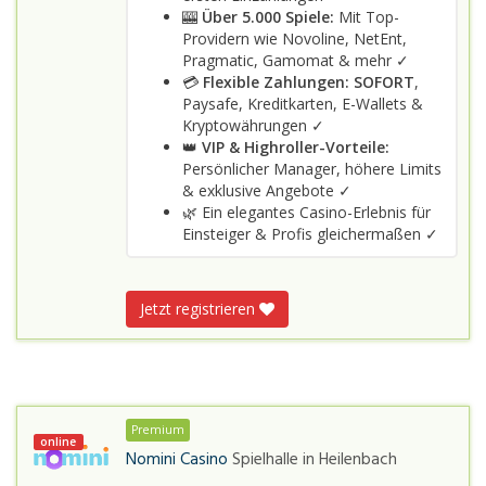
🎰
Über 5.000 Spiele:
Mit Top-
Providern wie Novoline, NetEnt,
Pragmatic, Gamomat & mehr ✓
💳
Flexible Zahlungen:
SOFORT
,
Paysafe, Kreditkarten, E-Wallets &
Kryptowährungen ✓
👑
VIP & Highroller-Vorteile:
Persönlicher Manager, höhere Limits
& exklusive Angebote ✓
🌿 Ein elegantes Casino-Erlebnis für
Einsteiger & Profis gleichermaßen ✓
Jetzt registrieren
Premium
online
Nomini Casino
Spielhalle in
Heilenbach