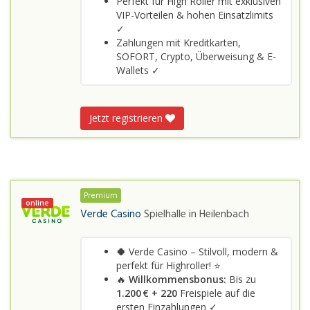
Perfekt für High Roller mit exklusiven
VIP-Vorteilen & hohen Einsatzlimits
✓
Zahlungen mit Kreditkarten,
SOFORT, Crypto, Überweisung & E-
Wallets ✓
Jetzt registrieren
Premium
online
Verde Casino
Spielhalle in
Heilenbach
🍀
Verde Casino – Stilvoll, modern &
perfekt für Highroller! ⭐
🔥
Willkommensbonus:
Bis zu
1.200 € + 220
Freispiele auf die
ersten Einzahlungen ✓