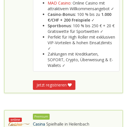
MAD Casino
: Online Casino mit
attraktivem Willkommensangebot ✓
Casino-Bonus:
100 % bis zu
1.000
€/CHF + 200 Freispiele
✓
Sportbonus
: 100 % bis 250 € + 20 €
Gratiswette für Sportwetten ✓
Perfekt für High Roller mit exklusiven
VIP-Vorteilen & hohen Einsatzlimits
✓
Zahlungen mit Kreditkarten,
SOFORT, Crypto, Überweisung & E-
Wallets ✓
Jetzt registrieren
Premium
online
Casina
Spielhalle in
Heilenbach