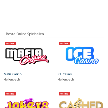
Beste Online Spielhallen:
online
online
Mafia Casino
ICE Casino
Heilenbach
Heilenbach
online
online