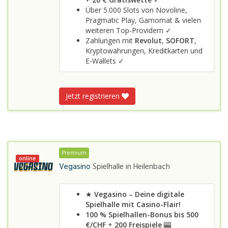
Über 5.000 Slots von Novoline,
Pragmatic Play, Gamomat & vielen
weiteren Top-Providern ✓
Zahlungen mit
Revolut
,
SOFORT
,
Kryptowährungen, Kreditkarten und
E-Wallets ✓
Jetzt registrieren
Premium
online
Vegasino
Spielhalle in
Heilenbach
★
Vegasino – Deine digitale
Spielhalle mit Casino-Flair!
100 % Spielhallen-Bonus bis 500
€/CHF
+
200 Freispiele
🎰