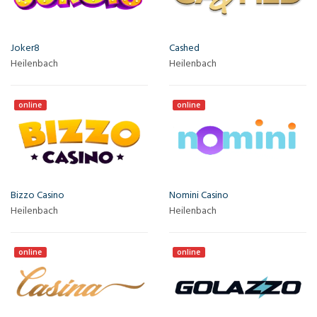
Joker8
Cashed
Heilenbach
Heilenbach
online
online
Bizzo Casino
Nomini Casino
Heilenbach
Heilenbach
online
online