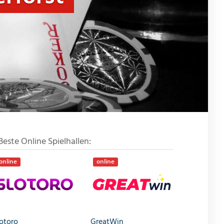
Beste Online Spielhallen:
online
online
lotoro
GreatWin