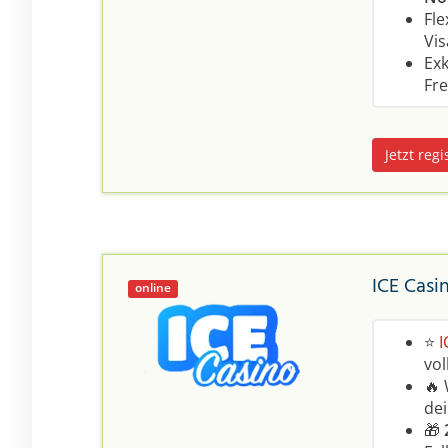
Fle
Vis
Exk
Fr
Jetzt reg
ICE Casi
online
⭐
I
vol
🔥
dei
🎁