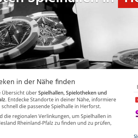
heken in der Nähe finden
e Übersicht über
Spielhallen, Spielotheken und
alz
. Entdecke Standorte in deiner Nähe, informiere
schnell die passende Spielhalle in Herforst.
d die regionalen Verlinkungen, um Spielhallen in
sland Rheinland-Pfalz zu finden und zu prüfen,
S