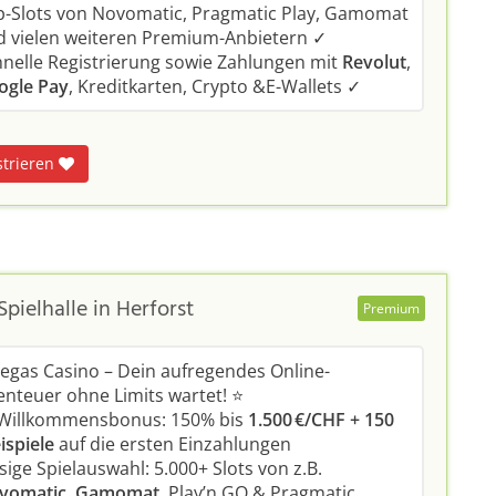
p-Slots von Novomatic, Pragmatic Play, Gamomat
d vielen weiteren Premium-Anbietern ✓
nelle Registrierung sowie Zahlungen mit
Revolut
,
ogle Pay
, Kreditkarten, Crypto &E-Wallets ✓
istrieren
Spielhalle in
Herforst
Premium
egas Casino – Dein aufregendes Online-
nteuer ohne Limits wartet! ⭐
 Willkommensbonus: 150% bis
1.500 €/CHF + 150
ispiele
auf die ersten Einzahlungen
sige Spielauswahl: 5.000+ Slots von z.B.
vomatic
,
Gamomat
, Play’n GO & Pragmatic