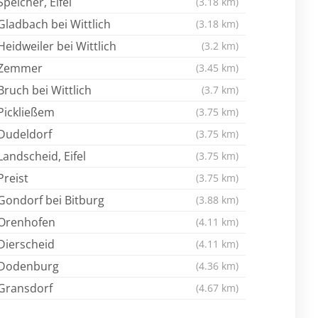
Speicher, Eifel
(3.18 km)
Gladbach bei Wittlich
(3.18 km)
Heidweiler bei Wittlich
(3.2 km)
Zemmer
(3.45 km)
Bruch bei Wittlich
(3.7 km)
Pickließem
(3.75 km)
Dudeldorf
(3.75 km)
Landscheid, Eifel
(3.75 km)
Preist
(3.75 km)
Gondorf bei Bitburg
(3.88 km)
Orenhofen
(4.11 km)
Dierscheid
(4.11 km)
Dodenburg
(4.36 km)
Gransdorf
(4.67 km)