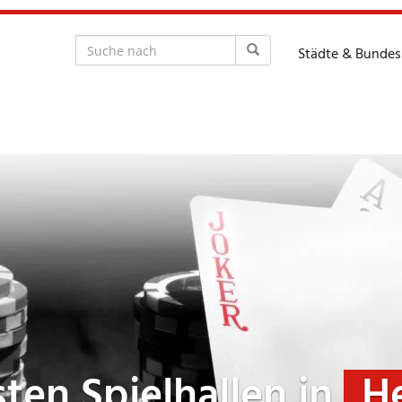
Städte & Bundes
sten Spielhallen in
He