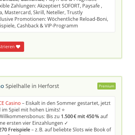
xible Zahlungen: Akzeptiert SOFORT, Paysafe ,
a, Mastercard, Skrill, Neteller, Trustly
lusive Promotionen: Wöchentliche Reload-Boni,
eispiele, Cashback & VIP-Programm
istrieren
no
Spielhalle in
Herforst
Premium
CE Casino
– Eiskalt in den Sommer gestartet, jetzt
l im Spiel mit hohen Limits! ⭐
 Willkommensbonus: Bis zu
1.500 € mit 450 %
auf
ne ersten vier Einzahlungen ✓
270 Freispiele
– z. B. auf beliebte Slots wie Book of