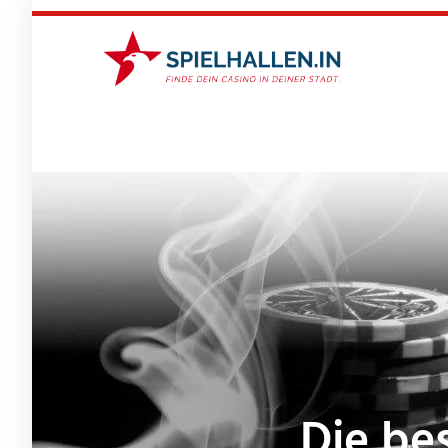
Skip
to
main
content
Die be