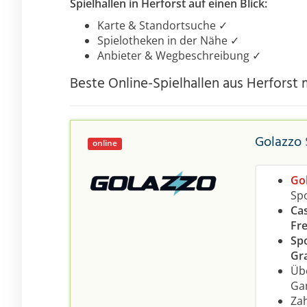
Spielhallen in Herforst auf einen Blick:
Karte & Standortsuche ✓
Spielotheken in der Nähe ✓
Anbieter & Wegbeschreibung ✓
Beste Online-Spielhallen aus Herforst
Golazzo
online
Go
Sp
Ca
Fre
Sp
Gr
Übe
Ga
Za