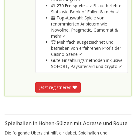
🎁
270 Freispiele
– z. B. auf beliebte
Slots wie Book of Fallen & mehr ✓
🎰 Top-Auswahl: Spiele von
renommierten Anbietern wie
Novoline, Pragmatic, Gamomat &
mehr ✓
🏆 Mehrfach ausgezeichnet und
betrieben von erfahrenen Profis der
Casino-Szene ✓
Gute Einzahlungsmethoden inklusive
SOFORT, Paysafecard und Crypto ✓
Jetzt registrieren
Spielhallen in Hohen-Sülzen mit Adresse und Route
Die folgende Übersicht hilft dir dabei, Spielhallen und