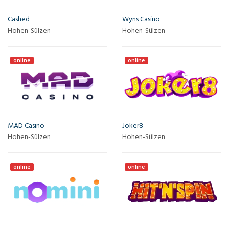
Cashed
Wyns Casino
Hohen-Sülzen
Hohen-Sülzen
online
online
MAD Casino
Joker8
Hohen-Sülzen
Hohen-Sülzen
online
online