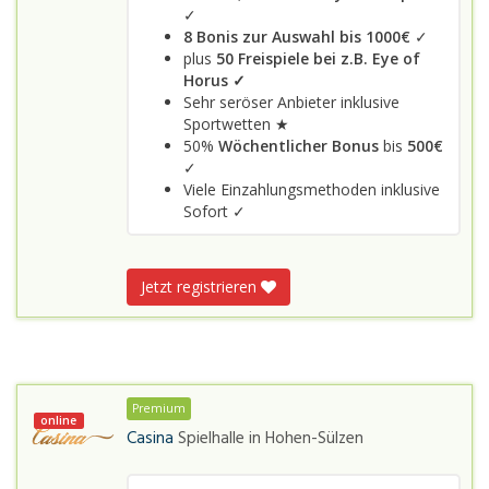
✓
8 Bonis zur Auswahl bis 1000€
✓
plus
50 Freispiele bei z.B. Eye of
Horus ✓
Sehr seröser Anbieter inklusive
Sportwetten ★
50%
Wöchentlicher Bonus
bis
500€
✓
Viele Einzahlungsmethoden inklusive
Sofort ✓
Jetzt registrieren
Premium
online
Casina
Spielhalle in
Hohen-Sülzen