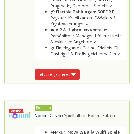
Pragmatic, Gamomat & mehr ✓
💳
Flexible Zahlungen:
SOFORT
,
Paysafe, Kreditkarten, E-Wallets &
Kryptowährungen ✓
👑
VIP & Highroller-Vorteile:
Persönlicher Manager, höhere Limits
& exklusive Angebote ✓
🌿 Ein elegantes Casino-Erlebnis für
Einsteiger & Profis gleichermaßen ✓
Jetzt registrieren
Premium
online
Nomini Casino
Spielhalle in
Hohen-Sülzen
Merkur
,
Novo
&
Bally Wulff Spiele