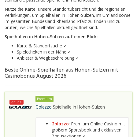
Nutze die Karte, unsere Standortübersicht und die regionalen
Verlinkungen, um Spielhallen in Hohen-Sülzen, im Umland sowie
im gesamten Bundesland Rheinland-Pfalz zu finden und zu
prüfen, welche Spielhallen aktuell geöffnet sind.
Spielhallen in Hohen-Sülzen auf einen Blick:
Karte & Standortsuche ✓
Spielotheken in der Nähe ✓
Anbieter & Wegbeschreibung ✓
Beste Online-Spielhallen aus Hohen-Sülzen mit
Casinobonus August 2026
Premium
online
Golazzo
Spielhalle in
Hohen-Sülzen
Golazzo
: Premium Online Casino mit
großem Sportsbook und exklusiven
Bonusaktionen ✓