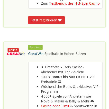
Zum
Testbericht des HitNSpin Casino
Jetzt registrieren
Premium
online
GreatWin
Spielhalle in
Hohen-Sülzen
★ GreatWin – Dein Casino-
Abenteuer mit Top-Spielen!
100 %
Bonus bis 500 €/CHF + 200
Freispiele
🎰
Wöchentliche Bonis & exklusives VIP-
Programm
4.000+ Spiele von Anbietern wie
Novo & Mekur & Bally & Mehr 🎮
Casino ohne Limit
& Sportwetten in