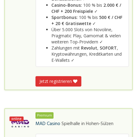
Casino-Bonus:
100 % bis
2.000 € /
CHF + 200 Freispiele
✓
Sportbonus:
100 % bis
500 € / CHF
+ 20 € Gratiswette
✓
Über 5.000 Slots von Novoline,
Pragmatic Play, Gamomat & vielen
weiteren Top-Providern ✓
Zahlungen mit
Revolut
,
SOFORT
,
Kryptowährungen, Kreditkarten und
E-Wallets ✓
Jetzt registrieren
Premium
online
MAD Casino
Spielhalle in
Hohen-Sülzen