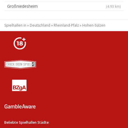
Großniedesheim
(4.93 km)
Spielhallen in
»
Deutschland
»
Rheinland-Pfalz
»
Hohen-Sülzen
Beliebte Spielhallen Städte: