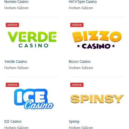
Nomini Casino
Hit’n’Spin Casino
Hohen-Sülzen
Hohen-Sülzen
online
online
Verde Casino
Bizzo Casino
Hohen-Sülzen
Hohen-Sülzen
online
online
ICE Casino
Spinsy
Hohen-Sülzen
Hohen-Sülzen