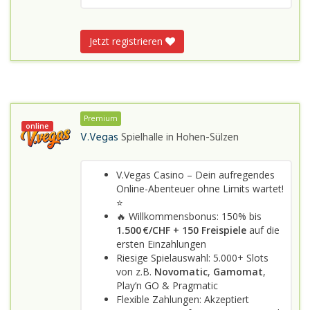
Jetzt registrieren
Premium
online
V.Vegas
Spielhalle in
Hohen-Sülzen
V.Vegas Casino – Dein aufregendes
Online-Abenteuer ohne Limits wartet!
⭐
🔥 Willkommensbonus: 150% bis
1.500 €/CHF + 150 Freispiele
auf die
ersten Einzahlungen
Riesige Spielauswahl: 5.000+ Slots
von z.B.
Novomatic
,
Gamomat
,
Play’n GO & Pragmatic
Flexible Zahlungen: Akzeptiert