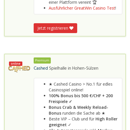
einer Plattform vereint 🏆
Ausführlicher GreatWin Casino Test
!
Jetzt registrieren
Premium
online
Cashed
Spielhalle in
Hohen-Sülzen
★ Cashed Casino > No.1 für edles
Casinospiel online!
100% Bonus bis 500 €/CHF + 200
Freispiele ✓
Bonus Crab &
Weekly Reload-
Bonus
runden die Sache ab ★
Beste VIP – Club und für
High Roller
geeignet
✓