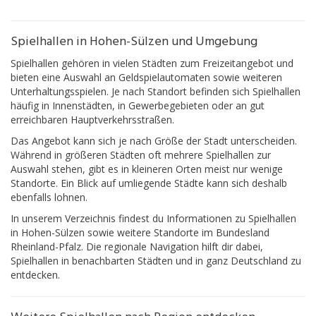
Spielhallen in Hohen-Sülzen und Umgebung
Spielhallen gehören in vielen Städten zum Freizeitangebot und
bieten eine Auswahl an Geldspielautomaten sowie weiteren
Unterhaltungsspielen. Je nach Standort befinden sich Spielhallen
häufig in Innenstädten, in Gewerbegebieten oder an gut
erreichbaren Hauptverkehrsstraßen.
Das Angebot kann sich je nach Größe der Stadt unterscheiden.
Während in größeren Städten oft mehrere Spielhallen zur
Auswahl stehen, gibt es in kleineren Orten meist nur wenige
Standorte. Ein Blick auf umliegende Städte kann sich deshalb
ebenfalls lohnen.
In unserem Verzeichnis findest du Informationen zu Spielhallen
in Hohen-Sülzen sowie weitere Standorte im Bundesland
Rheinland-Pfalz. Die regionale Navigation hilft dir dabei,
Spielhallen in benachbarten Städten und in ganz Deutschland zu
entdecken.