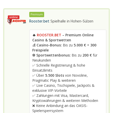
Premium
online
Rooster.bet
Spielhalle in
Hohen-Sülzen
🔥
ROOSTER.BET
– Premium Online
Casino & Sportwetten
💰
Casino-Bonus:
Bis zu
5.000 €
+
300
Freispiele
⚽
Sportwettenbonus:
Bis zu
200 €
für
Neukunden
✅ Schnelle Registrierung & hohe
Einsatzlimits
✅ Über
5.500 Slots
von Novoline,
Pragmatic Play & weiteren
✅ Live Casino, Tischspiele, Jackpots &
exklusive VIP-Vorteile
✅ Zahlungen mit Visa, Mastercard,
Kryptowährungen & weiteren Methoden
❌ Keine Anbindung an das OASIS-
Spielersperrsystem