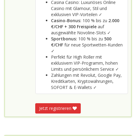
Casina Casino: Luxuriöses Online
Casino mit Glamour, Stil und
exklusiven VIP-Vorteilen ✓
Casino-Bonus:
100 % bis zu
2.000
€/CHF + 300 Freispiele
auf
ausgewählte Novoline-Slots ✓
Sportbonus:
100 % bis zu
500
€/CHF
für neue Sportwetten-Kunden
✓
Perfekt für High Roller mit
exklusivem VIP-Programm, hohen
Limits und persönlichem Service ✓
Zahlungen mit Revolut, Google Pay,
Kreditkarten, Kryptowährungen,
SOFORT & E-Wallets ✓
Jetzt registrieren