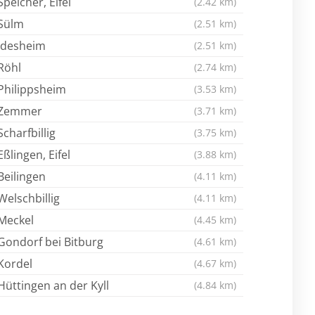
Speicher, Eifel
(2.42 km)
Sülm
(2.51 km)
Idesheim
(2.51 km)
Röhl
(2.74 km)
Philippsheim
(3.53 km)
Zemmer
(3.71 km)
Scharfbillig
(3.75 km)
Eßlingen, Eifel
(3.88 km)
Beilingen
(4.11 km)
Welschbillig
(4.11 km)
Meckel
(4.45 km)
Gondorf bei Bitburg
(4.61 km)
Kordel
(4.67 km)
Hüttingen an der Kyll
(4.84 km)