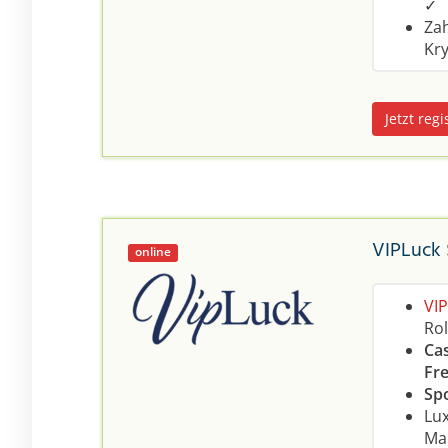
✓
Zah
Kr
Jetzt reg
VIPLuck
online
VI
Rol
Ca
Fre
Sp
Lu
Ma