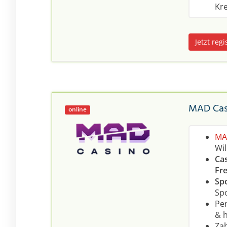
Kre
Jetzt reg
MAD Cas
online
MA
Wi
Ca
Fre
Sp
Sp
Per
& h
Zah