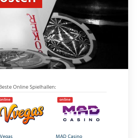
Beste Online Spielhallen:
online
online
.Vegas
MAD Casino