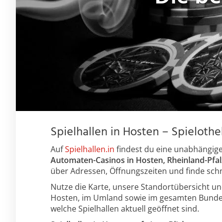
Spielhallen in Hosten – Spieloth
Auf
Spielhallen.in
findest du eine unabhängig
Automaten-Casinos in Hosten, Rheinland-Pfal
über Adressen, Öffnungszeiten und finde schne
Nutze die Karte, unsere Standortübersicht un
Hosten, im Umland sowie im gesamten Bundesl
welche Spielhallen aktuell geöffnet sind.