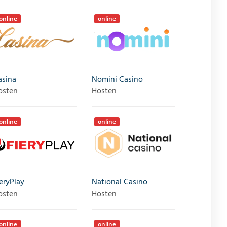
online
online
asina
Nomini Casino
osten
Hosten
online
online
eryPlay
National Casino
osten
Hosten
online
online