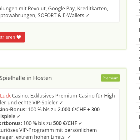
lungen mit Revolut, Google Pay, Kreditkarten,
yptowährungen, SOFORT & E-Wallets ✓
istrieren
Spielhalle in
Hosten
Premium
PLuck
Casino: Exklusives Premium-Casino für High
ler und echte VIP-Spieler ✓
sino-Bonus:
100 % bis zu
2.000 €/CHF + 300
ispiele
✓
ortbonus:
100 % bis zu
500 €/CHF
✓
xuriöses VIP-Programm mit persönlichem
nager, extrem hohen Limits ✓