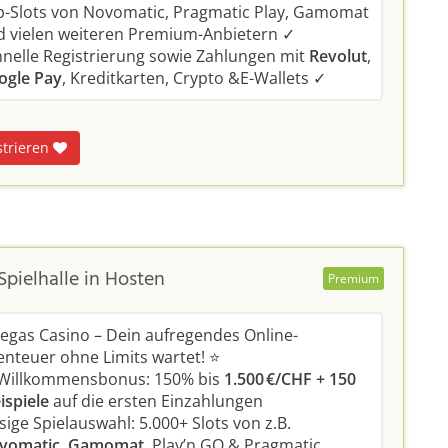
p-Slots von Novomatic, Pragmatic Play, Gamomat
d vielen weiteren Premium-Anbietern ✓
nelle Registrierung sowie Zahlungen mit
Revolut
,
ogle Pay
, Kreditkarten, Crypto &E-Wallets ✓
istrieren
Spielhalle in
Hosten
Premium
egas Casino – Dein aufregendes Online-
nteuer ohne Limits wartet! ⭐
 Willkommensbonus: 150% bis
1.500 €/CHF + 150
ispiele
auf die ersten Einzahlungen
sige Spielauswahl: 5.000+ Slots von z.B.
vomatic
,
Gamomat
, Play’n GO & Pragmatic