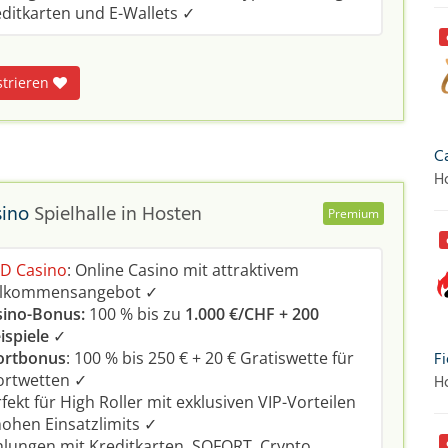
ditkarten und E-Wallets ✓
istrieren
C
H
ino
Spielhalle in
Hosten
Premium
D Casino
: Online Casino mit attraktivem
llkommensangebot ✓
sino-Bonus:
100 % bis zu
1.000 €/CHF + 200
ispiele
✓
ortbonus
: 100 % bis 250 € + 20 € Gratiswette für
Fi
ortwetten ✓
H
fekt für High Roller mit exklusiven VIP-Vorteilen
ohen Einsatzlimits ✓
lungen mit Kreditkarten, SOFORT, Crypto,