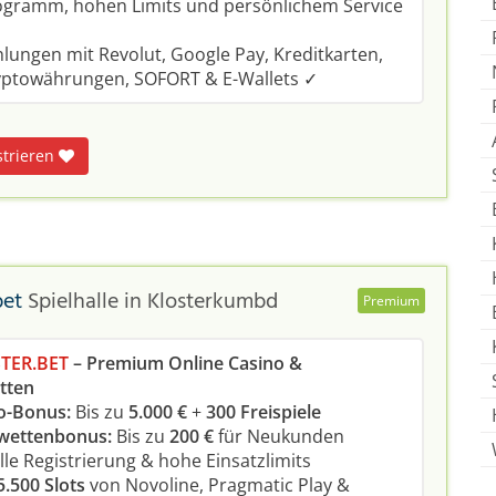
ogramm, hohen Limits und persönlichem Service
lungen mit Revolut, Google Pay, Kreditkarten,
yptowährungen, SOFORT & E-Wallets ✓
istrieren
bet
Spielhalle in
Klosterkumbd
Premium
TER.BET
– Premium Online Casino &
tten
o-Bonus:
Bis zu
5.000 €
+
300 Freispiele
wettenbonus:
Bis zu
200 €
für Neukunden
le Registrierung & hohe Einsatzlimits
5.500 Slots
von Novoline, Pragmatic Play &