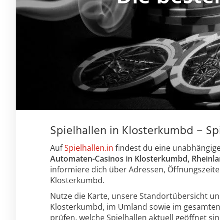
Spielhallen in Klosterkumbd – Sp
Auf
Spielhallen.in
findest du eine unabhängig
Automaten-Casinos in Klosterkumbd, Rheinla
informiere dich über Adressen, Öffnungszeiten
Klosterkumbd.
Nutze die Karte, unsere Standortübersicht un
Klosterkumbd, im Umland sowie im gesamten 
prüfen, welche Spielhallen aktuell geöffnet sin