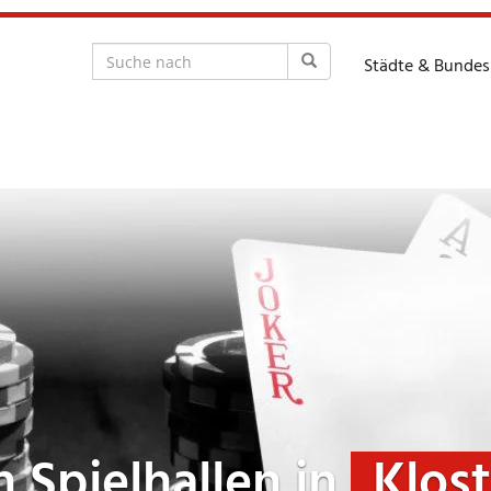
Städte & Bundes
n Spielhallen in
Klos