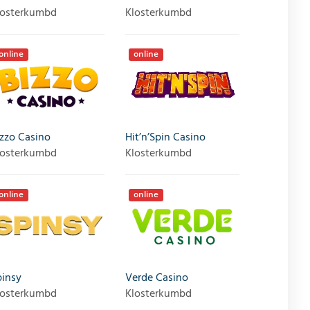
losterkumbd
Klosterkumbd
online
online
izzo Casino
Hit’n’Spin Casino
losterkumbd
Klosterkumbd
online
online
pinsy
Verde Casino
losterkumbd
Klosterkumbd