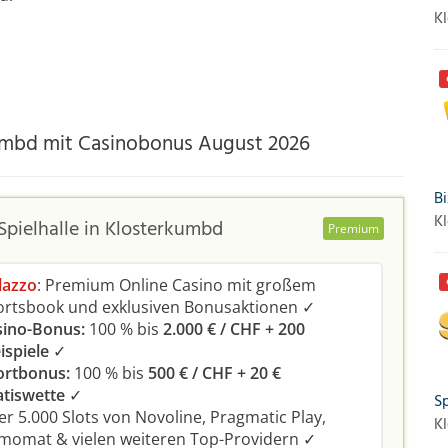
K
kumbd mit Casinobonus August 2026
B
K
Spielhalle in
Klosterkumbd
Premium
lazzo
: Premium Online Casino mit großem
ortsbook und exklusiven Bonusaktionen ✓
sino-Bonus:
100 % bis
2.000 € / CHF + 200
ispiele
✓
ortbonus:
100 % bis
500 € / CHF + 20 €
atiswette
✓
S
r 5.000 Slots von Novoline, Pragmatic Play,
K
momat & vielen weiteren Top-Providern ✓