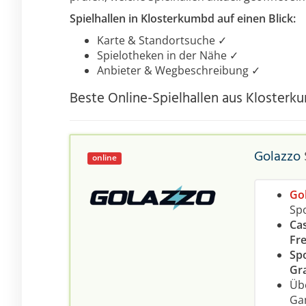
Spielhallen in Klosterkumbd auf einen Blick:
Karte & Standortsuche ✓
Spielotheken in der Nähe ✓
Anbieter & Wegbeschreibung ✓
Beste Online-Spielhallen aus Kloster
Golazzo
online
Go
Sp
Ca
Fre
Sp
Gr
Übe
Ga