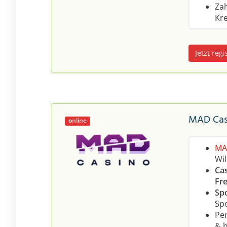
Za
Kre
Jetzt reg
MAD Cas
online
MA
Wi
Ca
Fre
Sp
Sp
Per
& h