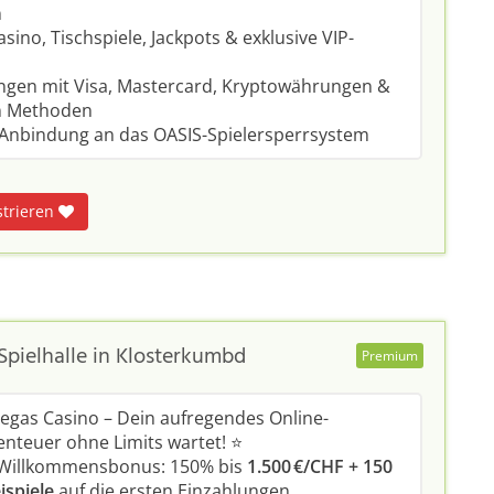
n
asino, Tischspiele, Jackpots & exklusive VIP-
ngen mit Visa, Mastercard, Kryptowährungen &
n Methoden
 Anbindung an das OASIS-Spielersperrsystem
istrieren
Spielhalle in
Klosterkumbd
Premium
egas Casino – Dein aufregendes Online-
nteuer ohne Limits wartet! ⭐
 Willkommensbonus: 150% bis
1.500 €/CHF + 150
ispiele
auf die ersten Einzahlungen