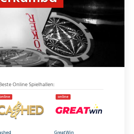
Beste Online Spielhallen:
online
online
ashed
GreatWin