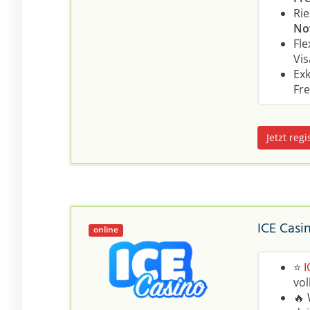
Rie
No
Fle
Vis
Exk
Fr
Jetzt reg
ICE Casi
online
⭐
I
vol
🔥