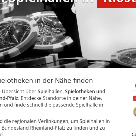
ielotheken in der Nähe finden
e Übersicht über
Spielhallen, Spielotheken und
nd-Pfalz
. Entdecke Standorte in deiner Nähe,
 und finde schnell die passende Spielhalle in
d die regionalen Verlinkungen, um Spielhallen in
Bundesland Rheinland-Pfalz zu finden und zu
C
d.