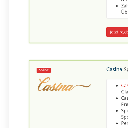
Zah
Üb
Jetzt reg
Casina
S
online
Ca
Gla
Ca
Fre
Sp
Sp
Per