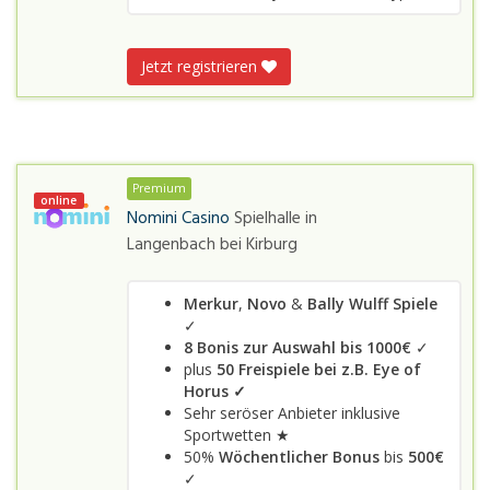
Jetzt registrieren
Premium
online
Nomini Casino
Spielhalle in
Langenbach bei Kirburg
Merkur
,
Novo
&
Bally Wulff Spiele
✓
8 Bonis zur Auswahl bis 1000€
✓
plus
50 Freispiele bei z.B. Eye of
Horus ✓
Sehr seröser Anbieter inklusive
Sportwetten ★
50%
Wöchentlicher Bonus
bis
500€
✓