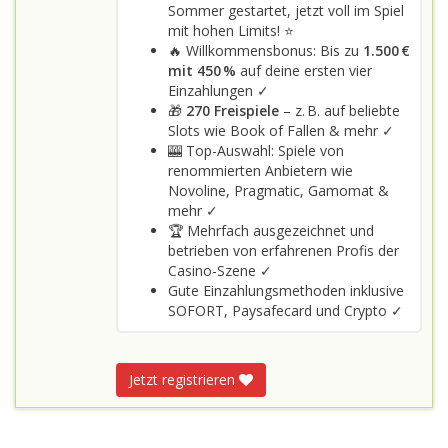
Sommer gestartet, jetzt voll im Spiel
mit hohen Limits! ⭐
🔥 Willkommensbonus: Bis zu
1.500 €
mit 450 %
auf deine ersten vier
Einzahlungen ✓
🎁
270 Freispiele
– z. B. auf beliebte
Slots wie Book of Fallen & mehr ✓
🎰 Top-Auswahl: Spiele von
renommierten Anbietern wie
Novoline, Pragmatic, Gamomat &
mehr ✓
🏆 Mehrfach ausgezeichnet und
betrieben von erfahrenen Profis der
Casino-Szene ✓
Gute Einzahlungsmethoden inklusive
SOFORT, Paysafecard und Crypto ✓
Jetzt registrieren