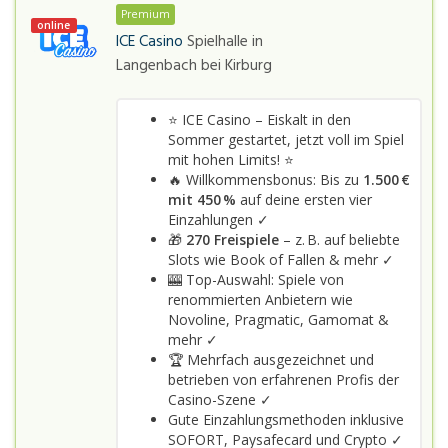
Premium
online
ICE Casino
Spielhalle in
Langenbach bei Kirburg
⭐ ICE Casino – Eiskalt in den
Sommer gestartet, jetzt voll im Spiel
mit hohen Limits! ⭐
🔥 Willkommensbonus: Bis zu
1.500 €
mit 450 %
auf deine ersten vier
Einzahlungen ✓
🎁
270 Freispiele
– z. B. auf beliebte
Slots wie Book of Fallen & mehr ✓
🎰 Top-Auswahl: Spiele von
renommierten Anbietern wie
Novoline, Pragmatic, Gamomat &
mehr ✓
🏆 Mehrfach ausgezeichnet und
betrieben von erfahrenen Profis der
Casino-Szene ✓
Gute Einzahlungsmethoden inklusive
SOFORT, Paysafecard und Crypto ✓