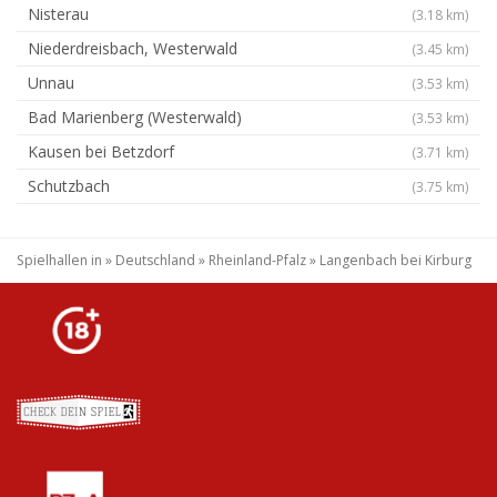
Nisterau
(3.18 km)
Niederdreisbach, Westerwald
(3.45 km)
Unnau
(3.53 km)
Bad Marienberg (Westerwald)
(3.53 km)
Kausen bei Betzdorf
(3.71 km)
Schutzbach
(3.75 km)
Spielhallen in
»
Deutschland
»
Rheinland-Pfalz
»
Langenbach bei Kirburg