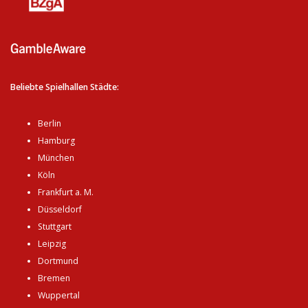
Beliebte Spielhallen Städte:
Berlin
Hamburg
München
Köln
Frankfurt a. M.
Düsseldorf
Stuttgart
Leipzig
Dortmund
Bremen
Wuppertal