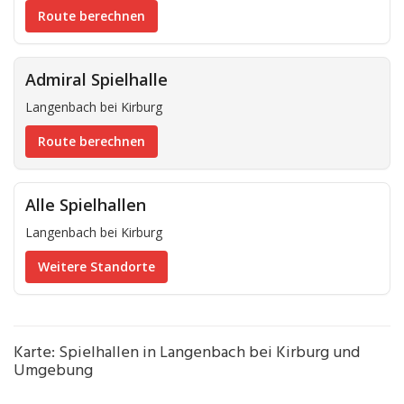
Route berechnen
Admiral Spielhalle
Langenbach bei Kirburg
Route berechnen
Alle Spielhallen
Langenbach bei Kirburg
Weitere Standorte
Karte: Spielhallen in Langenbach bei Kirburg und
Umgebung