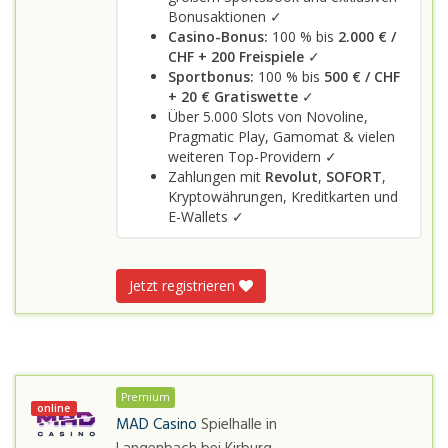
Bonusaktionen ✓
Casino-Bonus:
100 % bis
2.000 € /
CHF + 200 Freispiele
✓
Sportbonus:
100 % bis
500 € / CHF
+ 20 € Gratiswette
✓
Über 5.000 Slots von Novoline,
Pragmatic Play, Gamomat & vielen
weiteren Top-Providern ✓
Zahlungen mit
Revolut
,
SOFORT
,
Kryptowährungen, Kreditkarten und
E-Wallets ✓
Jetzt registrieren
Premium
online
MAD Casino
Spielhalle in