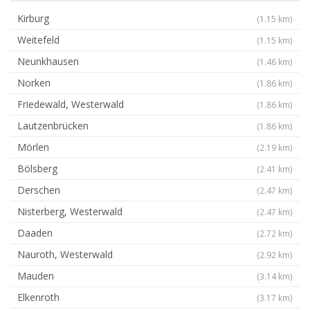
Kirburg
(1.15 km)
Weitefeld
(1.15 km)
Neunkhausen
(1.46 km)
Norken
(1.86 km)
Friedewald, Westerwald
(1.86 km)
Lautzenbrücken
(1.86 km)
Mörlen
(2.19 km)
Bölsberg
(2.41 km)
Derschen
(2.47 km)
Nisterberg, Westerwald
(2.47 km)
Daaden
(2.72 km)
Nauroth, Westerwald
(2.92 km)
Mauden
(3.14 km)
Elkenroth
(3.17 km)