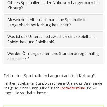
Gibt es Spielhallen in der Nähe von Langenbach bei
Kirburg?
Ab welchem Alter darf man eine Spielhalle in
Langenbach bei Kirburg besuchen?
Was ist der Unterschied zwischen einer Spielhalle,
Spielothek und Spielbank?
Werden Öffnungszeiten und Standorte regelmäßig
aktualisiert?
Fehlt eine Spielhalle in Langenbach bei Kirburg?
Fehlt ein Spielcenter-Standort in unserer Übersicht? Dann sende
uns gerne einen Hinweis über unser
Kontaktformular
und wir
tragen die Spielhallen hier ein.