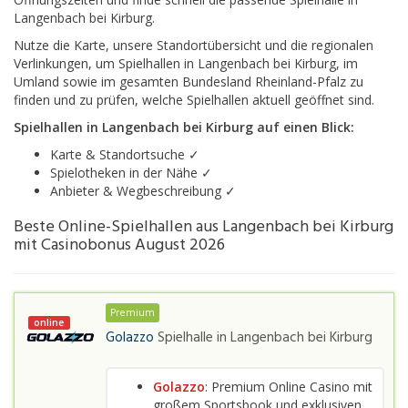
Langenbach bei Kirburg.
Nutze die Karte, unsere Standortübersicht und die regionalen
Verlinkungen, um Spielhallen in Langenbach bei Kirburg, im
Umland sowie im gesamten Bundesland Rheinland-Pfalz zu
finden und zu prüfen, welche Spielhallen aktuell geöffnet sind.
Spielhallen in Langenbach bei Kirburg auf einen Blick:
Karte & Standortsuche ✓
Spielotheken in der Nähe ✓
Anbieter & Wegbeschreibung ✓
Beste Online-Spielhallen aus Langenbach bei Kirburg
mit Casinobonus August 2026
Premium
online
Golazzo
Spielhalle in
Langenbach bei Kirburg
Golazzo
: Premium Online Casino mit
großem Sportsbook und exklusiven