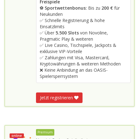
Freispiele
⚽
Sportwettenbonus:
Bis zu
200 €
für
Neukunden
✅ Schnelle Registrierung & hohe
Einsatzlimits
✅ Über
5.500 Slots
von Novoline,
Pragmatic Play & weiteren
✅ Live Casino, Tischspiele, Jackpots &
exklusive VIP-Vorteile
✅ Zahlungen mit Visa, Mastercard,
Kryptowährungen & weiteren Methoden
❌ Keine Anbindung an das OASIS-
Spielersperrsystem
Jetzt registrieren
Premium
online