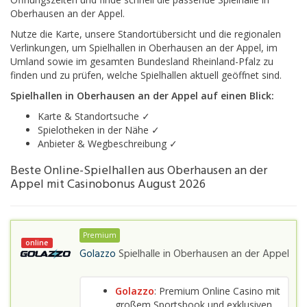
Oberhausen an der Appel.
Nutze die Karte, unsere Standortübersicht und die regionalen
Verlinkungen, um Spielhallen in Oberhausen an der Appel, im
Umland sowie im gesamten Bundesland Rheinland-Pfalz zu
finden und zu prüfen, welche Spielhallen aktuell geöffnet sind.
Spielhallen in Oberhausen an der Appel auf einen Blick:
Karte & Standortsuche ✓
Spielotheken in der Nähe ✓
Anbieter & Wegbeschreibung ✓
Beste Online-Spielhallen aus Oberhausen an der
Appel mit Casinobonus August 2026
Premium
online
Golazzo
Spielhalle in
Oberhausen an der Appel
Golazzo
: Premium Online Casino mit
großem Sportsbook und exklusiven