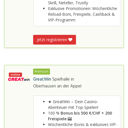
Skrill, Neteller, Trustly
Exklusive Promotionen: Wöchentliche
Reload-Boni, Freispiele, Cashback &
VIP-Programm
Jetzt registrieren
Premium
online
GreatWin
Spielhalle in
Oberhausen an der Appel
★ GreatWin – Dein Casino-
Abenteuer mit Top-Spielen!
100 %
Bonus bis 500 €/CHF + 200
Freispiele
🎰
Wöchentliche Bonis & exklusives VIP-