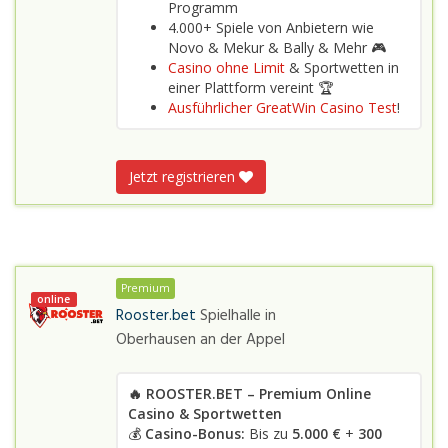
Programm
4.000+ Spiele von Anbietern wie
Novo & Mekur & Bally & Mehr 🎮
Casino ohne Limit
& Sportwetten in
einer Plattform vereint 🏆
Ausführlicher GreatWin Casino Test
!
Jetzt registrieren
Premium
online
Rooster.bet
Spielhalle in
Oberhausen an der Appel
🔥 ROOSTER.BET – Premium Online
Casino & Sportwetten
💰
Casino-Bonus:
Bis zu
5.000 €
+
300