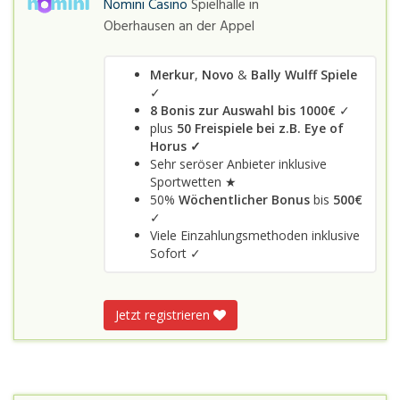
Nomini Casino
Spielhalle in
Oberhausen an der Appel
Merkur
,
Novo
&
Bally Wulff Spiele
✓
8 Bonis zur Auswahl bis 1000€
✓
plus
50 Freispiele bei z.B. Eye of
Horus ✓
Sehr seröser Anbieter inklusive
Sportwetten ★
50%
Wöchentlicher Bonus
bis
500€
✓
Viele Einzahlungsmethoden inklusive
Sofort ✓
Jetzt registrieren