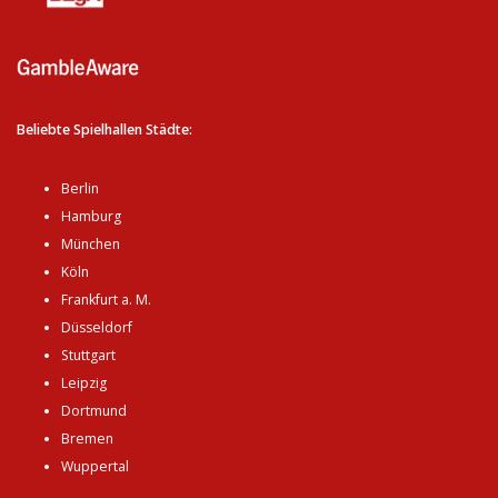
Beliebte Spielhallen Städte:
Berlin
Hamburg
München
Köln
Frankfurt a. M.
Düsseldorf
Stuttgart
Leipzig
Dortmund
Bremen
Wuppertal