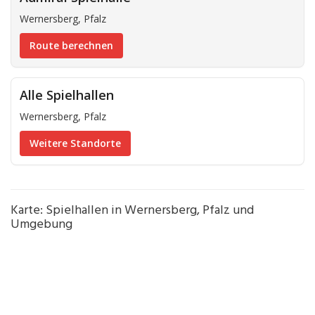
Wernersberg, Pfalz
Route berechnen
Alle Spielhallen
Wernersberg, Pfalz
Weitere Standorte
Karte: Spielhallen in Wernersberg, Pfalz und
Umgebung