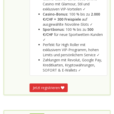
Casino mit Glamour, Stil und
exklusiven VIP-Vorteilen ✓
Casino-Bonus:
100 % bis zu
2.000
€/CHF + 300 Freispiele
auf
ausgewählte Novoline-Slots ✓
Sportbonus:
100 % bis zu
500
€/CHF
für neue Sportwetten-Kunden
✓
Perfekt für High Roller mit
exklusivem VIP-Programm, hohen
Limits und persönlichem Service ✓
Zahlungen mit Revolut, Google Pay,
Kreditkarten, Kryptowährungen,
SOFORT & E-Wallets ✓
Jetzt registrieren