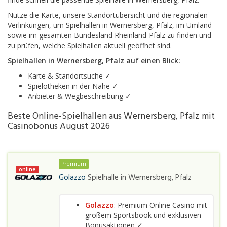
Nutze die Karte, unsere Standortübersicht und die regionalen
Verlinkungen, um Spielhallen in Wernersberg, Pfalz, im Umland
sowie im gesamten Bundesland Rheinland-Pfalz zu finden und
zu prüfen, welche Spielhallen aktuell geöffnet sind.
Spielhallen in Wernersberg, Pfalz auf einen Blick:
Karte & Standortsuche ✓
Spielotheken in der Nähe ✓
Anbieter & Wegbeschreibung ✓
Beste Online-Spielhallen aus Wernersberg, Pfalz mit
Casinobonus August 2026
Premium
online
Golazzo
Spielhalle in
Wernersberg, Pfalz
Golazzo
: Premium Online Casino mit
großem Sportsbook und exklusiven
Bonusaktionen ✓