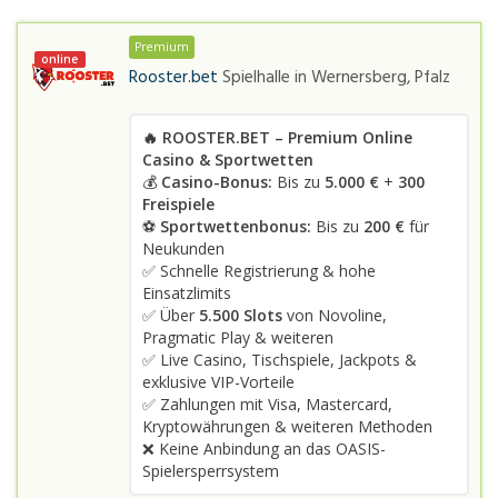
Premium
online
Rooster.bet
Spielhalle in
Wernersberg, Pfalz
🔥 ROOSTER.BET – Premium Online
Casino & Sportwetten
💰
Casino-Bonus:
Bis zu
5.000 €
+
300
Freispiele
⚽
Sportwettenbonus:
Bis zu
200 €
für
Neukunden
✅ Schnelle Registrierung & hohe
Einsatzlimits
✅ Über
5.500 Slots
von Novoline,
Pragmatic Play & weiteren
✅ Live Casino, Tischspiele, Jackpots &
exklusive VIP-Vorteile
✅ Zahlungen mit Visa, Mastercard,
Kryptowährungen & weiteren Methoden
❌ Keine Anbindung an das OASIS-
Spielersperrsystem