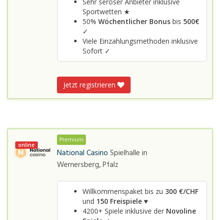
Sehr seröser Anbieter inklusive
Sportwetten ★
50%
Wöchentlicher Bonus
bis
500€
✓
Viele Einzahlungsmethoden inklusive
Sofort ✓
Jetzt registrieren
Premium
online
National Casino
Spielhalle in
Wernersberg, Pfalz
Willkommenspaket bis zu
300 €/CHF
und
150 Freispiele ♥
4200+ Spiele inklusive der
Novoline