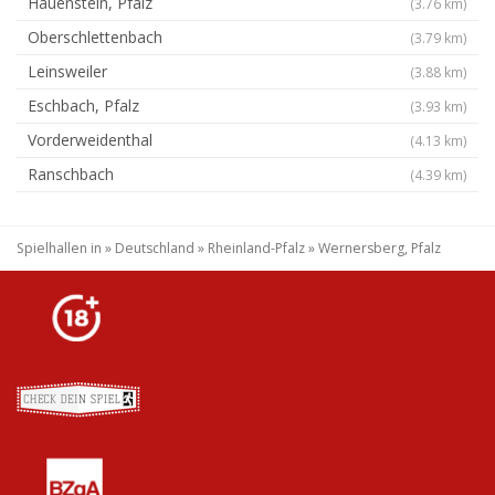
Hauenstein, Pfalz
(3.76 km)
Oberschlettenbach
(3.79 km)
Leinsweiler
(3.88 km)
Eschbach, Pfalz
(3.93 km)
Vorderweidenthal
(4.13 km)
Ranschbach
(4.39 km)
Spielhallen in
»
Deutschland
»
Rheinland-Pfalz
»
Wernersberg, Pfalz