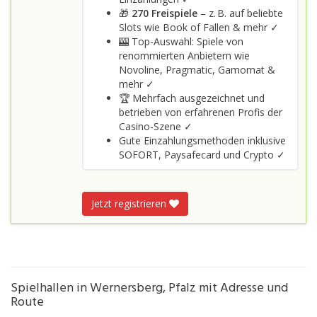
🎁
270 Freispiele
– z. B. auf beliebte
Slots wie Book of Fallen & mehr ✓
🎰 Top-Auswahl: Spiele von
renommierten Anbietern wie
Novoline, Pragmatic, Gamomat &
mehr ✓
🏆 Mehrfach ausgezeichnet und
betrieben von erfahrenen Profis der
Casino-Szene ✓
Gute Einzahlungsmethoden inklusive
SOFORT, Paysafecard und Crypto ✓
Jetzt registrieren
Spielhallen in Wernersberg, Pfalz mit Adresse und
Route