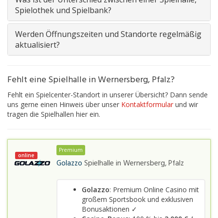
Spielothek und Spielbank?
Werden Öffnungszeiten und Standorte regelmäßig
aktualisiert?
Fehlt eine Spielhalle in Wernersberg, Pfalz?
Fehlt ein Spielcenter-Standort in unserer Übersicht? Dann sende
uns gerne einen Hinweis über unser
Kontaktformular
und wir
tragen die Spielhallen hier ein.
Premium
online
Golazzo
Spielhalle in
Wernersberg, Pfalz
Golazzo
: Premium Online Casino mit
großem Sportsbook und exklusiven
Bonusaktionen ✓