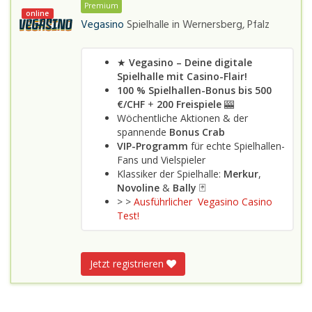
Premium
online
Vegasino
Spielhalle in
Wernersberg, Pfalz
★
Vegasino – Deine digitale
Spielhalle mit Casino-Flair!
100 % Spielhallen-Bonus bis 500
€/CHF
+
200 Freispiele
🎰
Wöchentliche Aktionen & der
spannende
Bonus Crab
VIP-Programm
für echte Spielhallen-
Fans und Vielspieler
Klassiker der Spielhalle:
Merkur
,
Novoline
&
Bally
🃏
> >
Ausführlicher Vegasino Casino
Test!
Jetzt registrieren