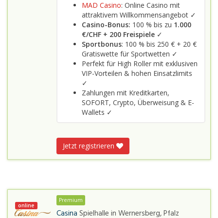
MAD Casino
: Online Casino mit
attraktivem Willkommensangebot ✓
Casino-Bonus:
100 % bis zu
1.000
€/CHF + 200 Freispiele
✓
Sportbonus
: 100 % bis 250 € + 20 €
Gratiswette für Sportwetten ✓
Perfekt für High Roller mit exklusiven
VIP-Vorteilen & hohen Einsatzlimits
✓
Zahlungen mit Kreditkarten,
SOFORT, Crypto, Überweisung & E-
Wallets ✓
Jetzt registrieren
Premium
online
Casina
Spielhalle in
Wernersberg, Pfalz