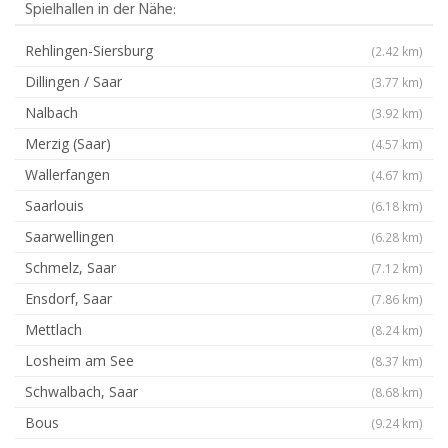
Spielhallen in der Nähe:
Rehlingen-Siersburg
(2.42 km)
Dillingen / Saar
(3.77 km)
Nalbach
(3.92 km)
Merzig (Saar)
(4.57 km)
Wallerfangen
(4.67 km)
Saarlouis
(6.18 km)
Saarwellingen
(6.28 km)
Schmelz, Saar
(7.12 km)
Ensdorf, Saar
(7.86 km)
Mettlach
(8.24 km)
Losheim am See
(8.37 km)
Schwalbach, Saar
(8.68 km)
Bous
(9.24 km)