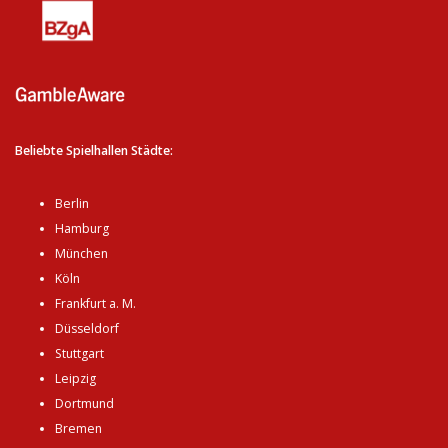
Beliebte Spielhallen Städte:
Berlin
Hamburg
München
Köln
Frankfurt a. M.
Düsseldorf
Stuttgart
Leipzig
Dortmund
Bremen