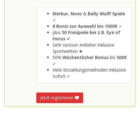
Merkur
,
Novo
&
Bally Wulff Spiele
✓
8 Bonis zur Auswahl bis 1000€
✓
plus
50 Freispiele bei z.B. Eye of
Horus ✓
Sehr seröser Anbieter inklusive
Sportwetten ★
50%
Wöchentlicher Bonus
bis
500€
✓
Viele Einzahlungsmethoden inklusive
Sofort ✓
Jetzt registrieren