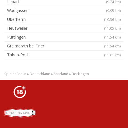
Lebach
(9.74 km)
Wadgassen
(9.95 km)
Überherrn
(10.36 km)
Heusweiler
(11.05 km)
Püttlingen
(11.54 km)
Greimerath bei Trier
(11.54 km)
Taben-Rodt
(11.61 km)
Spielhallen in
»
Deutschland
»
Saarland
»
Beckingen