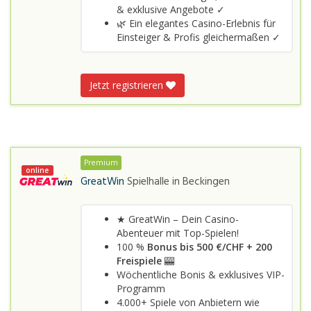
& exklusive Angebote ✓
🌿 Ein elegantes Casino-Erlebnis für
Einsteiger & Profis gleichermaßen ✓
Jetzt registrieren
Premium
online
GreatWin
Spielhalle in
Beckingen
★ GreatWin – Dein Casino-
Abenteuer mit Top-Spielen!
100 %
Bonus bis 500 €/CHF + 200
Freispiele
🎰
Wöchentliche Bonis & exklusives VIP-
Programm
4.000+ Spiele von Anbietern wie