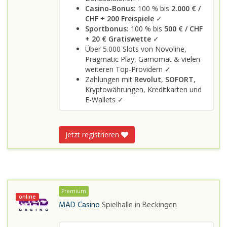
Casino-Bonus:
100 % bis
2.000 € /
CHF + 200 Freispiele
✓
Sportbonus:
100 % bis
500 € / CHF
+ 20 € Gratiswette
✓
Über 5.000 Slots von Novoline,
Pragmatic Play, Gamomat & vielen
weiteren Top-Providern ✓
Zahlungen mit
Revolut
,
SOFORT
,
Kryptowährungen, Kreditkarten und
E-Wallets ✓
Jetzt registrieren
Premium
online
MAD Casino
Spielhalle in
Beckingen