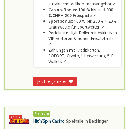
attraktivem Willkommensangebot ✓
Casino-Bonus:
100 % bis zu
1.000
€/CHF + 200 Freispiele
✓
Sportbonus
: 100 % bis 250 € + 20 €
Gratiswette für Sportwetten ✓
Perfekt für High Roller mit exklusiven
VIP-Vorteilen & hohen Einsatzlimits
✓
Zahlungen mit Kreditkarten,
SOFORT, Crypto, Überweisung & E-
Wallets ✓
Jetzt registrieren
Premium
online
Hit’n’Spin Casino
Spielhalle in
Beckingen