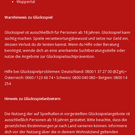
Wuppertal
Warnhinweis zu Glücksspiel
:
Glücksspiel ist ausschließlich für Personen ab 18 Jahren. Glücksspiel kann
süchtig machen. Spiele verantwortungsbewusst und setze nur Geld ein,
dessen Verlust du dir leisten kannst. Wenn du Hilfe oder Beratung
benötigst, wende dich an eine anerkannte
Suchtberatungsstelle
oder
nutze die Angebote zur Glücksspielsuchtprävention.
Hilfe bei Glücksspielproblemen: Deutschland: 0800 1 37 27 00 (BZgA) •
Österreich: 0660 / 123 66 74 • Schweiz: 0800 040 080 • Belgien: 0800 14
254
Hinweis zu Glücksspielanbietern
:
Die Nutzung der auf Spielhallen.in vorgestellten Glücksspielangebote ist
ausschließlich Personen ab 18 Jahren gestattet. Bitte beachte, dass die
gesetzlichen Bestimmungen je nach Land variieren können. Informiere
dich vor der Nutzung über die in deinem Wohnsitzland geltenden