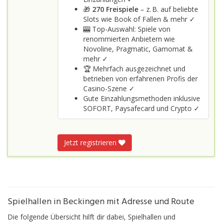
🎁
270 Freispiele
– z. B. auf beliebte
Slots wie Book of Fallen & mehr ✓
🎰 Top-Auswahl: Spiele von
renommierten Anbietern wie
Novoline, Pragmatic, Gamomat &
mehr ✓
🏆 Mehrfach ausgezeichnet und
betrieben von erfahrenen Profis der
Casino-Szene ✓
Gute Einzahlungsmethoden inklusive
SOFORT, Paysafecard und Crypto ✓
Jetzt registrieren
Spielhallen in Beckingen mit Adresse und Route
Die folgende Übersicht hilft dir dabei, Spielhallen und