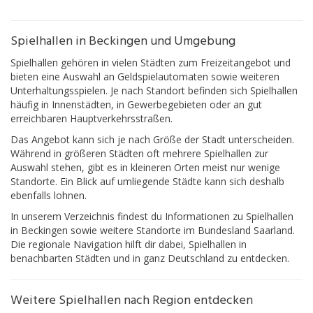
Spielhallen in Beckingen und Umgebung
Spielhallen gehören in vielen Städten zum Freizeitangebot und
bieten eine Auswahl an Geldspielautomaten sowie weiteren
Unterhaltungsspielen. Je nach Standort befinden sich Spielhallen
häufig in Innenstädten, in Gewerbegebieten oder an gut
erreichbaren Hauptverkehrsstraßen.
Das Angebot kann sich je nach Größe der Stadt unterscheiden.
Während in größeren Städten oft mehrere Spielhallen zur
Auswahl stehen, gibt es in kleineren Orten meist nur wenige
Standorte. Ein Blick auf umliegende Städte kann sich deshalb
ebenfalls lohnen.
In unserem Verzeichnis findest du Informationen zu Spielhallen
in Beckingen sowie weitere Standorte im Bundesland Saarland.
Die regionale Navigation hilft dir dabei, Spielhallen in
benachbarten Städten und in ganz Deutschland zu entdecken.
Weitere Spielhallen nach Region entdecken