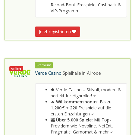
Reload-Boni, Freispiele, Cashback &
VIP-Programm
Jetzt registrieren
Premium
online
Verde Casino
Spielhalle in
Allrode
🍀
Verde Casino – Stilvoll, modern &
perfekt für Highroller! ⭐
🔥
Willkommensbonus:
Bis zu
1.200 € + 220
Freispiele auf die
ersten Einzahlungen ✓
🎰
Über 5.000 Spiele:
Mit Top-
Providern wie Novoline, NetEnt,
Pragmatic, Gamomat & mehr ✓