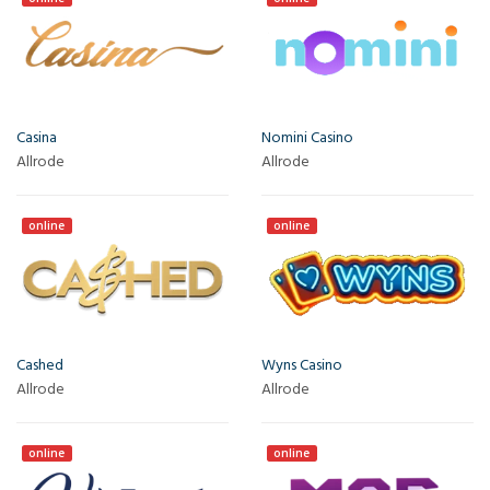
Casina
Nomini Casino
Allrode
Allrode
online
online
Cashed
Wyns Casino
Allrode
Allrode
online
online