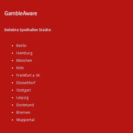
Beliebte Spielhallen Städte:
Berlin
Hamburg
München
Köln
Frankfurt a. M.
Düsseldorf
Stuttgart
Leipzig
Dortmund
Bremen
Wuppertal