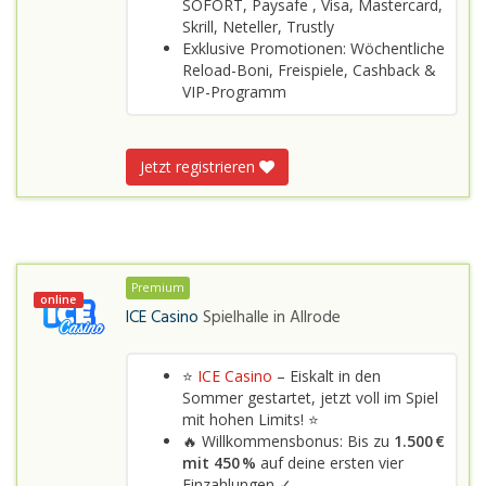
SOFORT, Paysafe , Visa, Mastercard,
Skrill, Neteller, Trustly
Exklusive Promotionen: Wöchentliche
Reload-Boni, Freispiele, Cashback &
VIP-Programm
Jetzt registrieren
Premium
online
ICE Casino
Spielhalle in
Allrode
⭐
ICE Casino
– Eiskalt in den
Sommer gestartet, jetzt voll im Spiel
mit hohen Limits! ⭐
🔥 Willkommensbonus: Bis zu
1.500 €
mit 450 %
auf deine ersten vier
Einzahlungen ✓