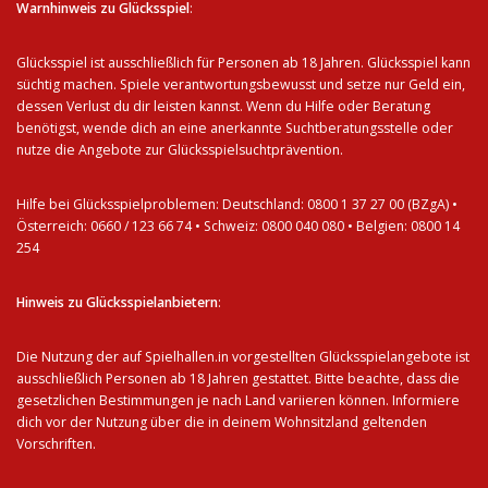
Warnhinweis zu Glücksspiel
:
Glücksspiel ist ausschließlich für Personen ab 18 Jahren. Glücksspiel kann
süchtig machen. Spiele verantwortungsbewusst und setze nur Geld ein,
dessen Verlust du dir leisten kannst. Wenn du Hilfe oder Beratung
benötigst, wende dich an eine anerkannte
Suchtberatungsstelle
oder
nutze die Angebote zur Glücksspielsuchtprävention.
Hilfe bei Glücksspielproblemen: Deutschland: 0800 1 37 27 00 (BZgA) •
Österreich: 0660 / 123 66 74 • Schweiz: 0800 040 080 • Belgien: 0800 14
254
Hinweis zu Glücksspielanbietern
:
Die Nutzung der auf Spielhallen.in vorgestellten Glücksspielangebote ist
ausschließlich Personen ab 18 Jahren gestattet. Bitte beachte, dass die
gesetzlichen Bestimmungen je nach Land variieren können. Informiere
dich vor der Nutzung über die in deinem Wohnsitzland geltenden
Vorschriften.