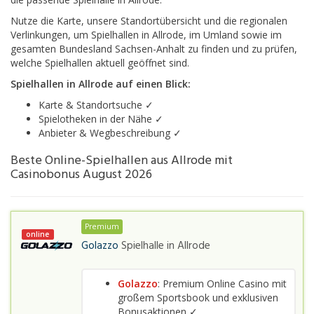
Nutze die Karte, unsere Standortübersicht und die regionalen
Verlinkungen, um Spielhallen in Allrode, im Umland sowie im
gesamten Bundesland Sachsen-Anhalt zu finden und zu prüfen,
welche Spielhallen aktuell geöffnet sind.
Spielhallen in Allrode auf einen Blick:
Karte & Standortsuche ✓
Spielotheken in der Nähe ✓
Anbieter & Wegbeschreibung ✓
Beste Online-Spielhallen aus Allrode mit
Casinobonus August 2026
Premium
online
Golazzo
Spielhalle in
Allrode
Golazzo
: Premium Online Casino mit
großem Sportsbook und exklusiven
Bonusaktionen ✓